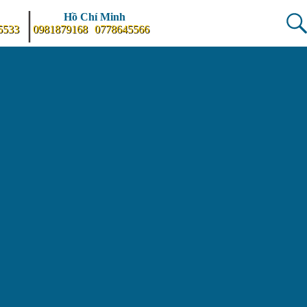
|
Hồ Chí Minh
5533
0981879168
0778645566