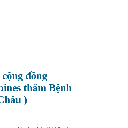
o cộng đồng
ppines thăm Bệnh
Châu )