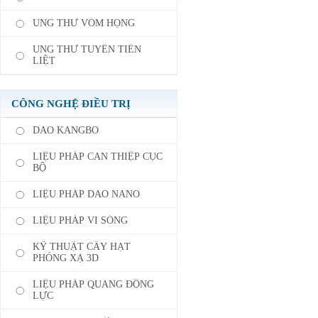
UNG THƯ VÒM HỌNG
UNG THƯ TUYẾN TIỀN
LIỆT
CÔNG NGHỆ ĐIỀU TRỊ
DAO KANGBO
LIỆU PHÁP CAN THIỆP CỤC
BỘ
LIỆU PHÁP DAO NANO
LIỆU PHÁP VI SÓNG
KỸ THUẬT CẤY HẠT
PHÓNG XẠ 3D
LIỆU PHÁP QUANG ĐỘNG
LỰC