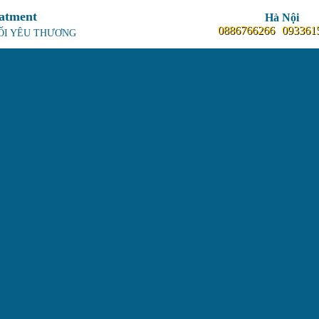
eatment
Hà Nội
0886766266
093361
NỐI YÊU THƯƠNG