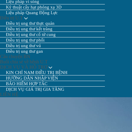
Liệu pháp vi sóng
Kỹ thuật cấy hạt phóng xạ 3D
Liệu pháp Quang Động Lực
Điều trị U.T
Điều trị ung thư thực quản
Điều trị ung thư kết tràng
Điều trị ung thư cổ tử cung
Điều trị ung thư phổi
Điều trị ung thư vú
Điều trị ung thư gan
Câu chuyện BN
Buổi chia sẻ về bệnh U.T
DỊCH VỤ VÀ HỖ TRỢ
KIN CHỈ NAM ĐIỀU TRỊ BỆNH
HƯỠNG DẪN NHẬP VIỆN
BẢO HIỂM HỢP TÁC
DỊCH VỤ GIÁ TRỊ GIA TĂNG
LIÊN HỆ