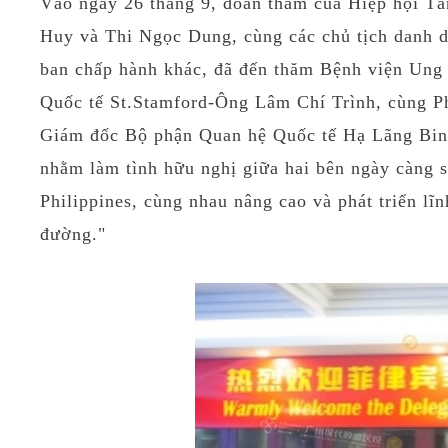
Vào ngày 26 tháng 9, đoàn thăm của Hiệp hội Tâ
Huy
và T
hi Ngọc Dung
, cùng các
chủ tịch
danh 
ban chấp hành khác, đã đến thăm Bệnh viện Ung
Quốc tế
St.Stamford-
Ô
ng Lâm Chí Trình, cùng 
Giám đốc Bộ phận Quan hệ Quốc tế H
ạ
Lãng B
i
n
nhằm làm tình hữu nghị giữa hai bên
ngày càng
Philippines, cùng nhau nâng cao và phát triển lĩn
đường."