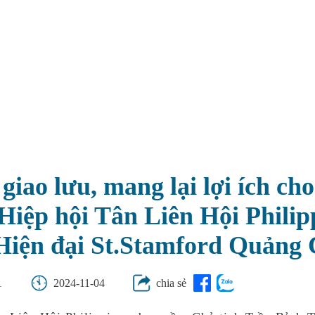
giao lưu, mang lại lợi ích ch
(Hiệp hội Tân Liên Hội Phili
Hiện đại St.Stamford Quảng 
1
2024-11-04
chia sẻ