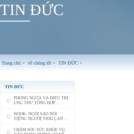
TIN ĐỨC
Trang chủ
>
về chúng tôi
>
TIN ĐỨC
>
TIN ĐỨC
PHÒNG NGỪA VÀ ĐIỀU TRỊ
UNG THƯ TỔNG HỢP
THÀNH CÔNG: HỘI NGHỊ
UNG THƯ TÍCH HỢP TRUNG
NOOK- NGÔI SAO NỔI
QUỐC 2024 VÀ DIỄN ĐÀN
TIẾNG NGƯỜI THÁI LAN ĐÃ
QUỐC TẾ Y HỌC TỔNG HỢP
ĐẾN THĂM BỆNH VIỆN UNG
UNG THƯ ASEAN LẦN THỨ
BƯỚU HIỆN ĐẠI ST.
CHĂM SÓC SỨC KHỎE VÚ,
BA CHÍNH THỨC KHAI
STAMFORD QUẢNG CHÂU