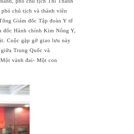
hanh, phó chủ tịch T
hi Thanh
hó chủ tịch và thành viên
 Tổng Giám đốc Tập đoàn Y tế
m đốc Hành chính Kim Nông Y,
ặt.
C
uộc gặp gỡ
giao lưu này
ế giữa Trung Quốc và
"
Một v
ành đai
- Một c
on