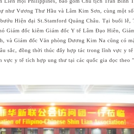
n Liên Hội Philippines, bao gồm Chủ tịch Trần Bỉnh T
dự như Vương Thư Hầu và Lâm Kim Sơn, cùng một số p
bướu Hiện đại St.Stamford
Quảng Châu. Tại buổi lễ,
Phó Giám đốc kiêm Giám đốc Y tế Lâm Đạo H
iê
n, Giá
h, và Giám đốc Văn phòng Dương Kim Na cũng có m
sâu sắc, đồng thời thúc đẩy hợp tác trong lĩnh vực y t
h vực y tế tích hợp ung thư tại các quốc gia dọc theo 