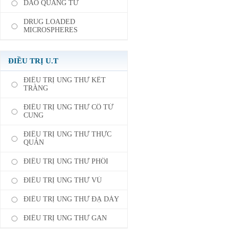
DAO QUANG TỬ
DRUG LOADED
MICROSPHERES
ĐIỀU TRỊ U.T
ĐIỀU TRỊ UNG THƯ KẾT
TRÀNG
ĐIỀU TRỊ UNG THƯ CỔ TỬ
CUNG
ĐIỀU TRỊ UNG THƯ THỰC
QUẢN
ĐIỀU TRỊ UNG THƯ PHỔI
ĐIỀU TRỊ UNG THƯ VÚ
ĐIỀU TRỊ UNG THƯ ĐẠ DÀY
ĐIỀU TRỊ UNG THƯ GAN