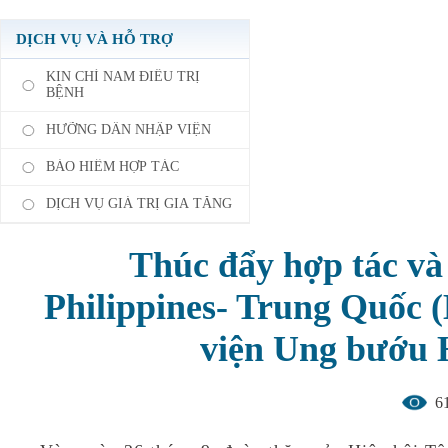
DỊCH VỤ VÀ HỖ TRỢ
KIN CHỈ NAM ĐIỀU TRỊ
BỆNH
HƯỠNG DẪN NHẬP VIỆN
BẢO HIỂM HỢP TÁC
DỊCH VỤ GIÁ TRỊ GIA TĂNG
Thúc đẩy hợp tác và 
Philippines- Trung Quốc 
viện Ung bướu 
6