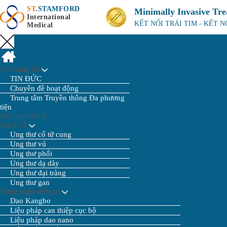
ST
.STAMFORD
Minimally Invasive Tr
International
KẾT NỐI TRÁI TIM - KẾT 
Medical
về chúng tôi
TIN ĐỨC
Chuyên đề hoạt động
Trung tâm Truyền thông Đa phương
tiện
Đội ngũ bác sĩ
loại U.T
Ung thư cổ tử cung
Ung thư vú
Ung thư phổi
Ung thư dạ dày
Ung thư đại tràng
Ung thư gan
Công nghệ điều trị
Dao Kangbo
Liệu pháp can thiệp cục bộ
Liệu pháp dao nano