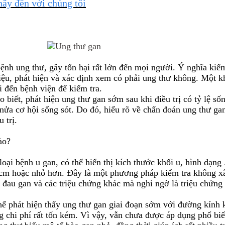
ãy đến với chúng tôi
 bệnh ung thư, gây tổn hại rất lớn đến mọi người. Ý nghĩa kiể
hiệu, phát hiện và xác định xem có phải ung thư không. Một k
i đến bệnh viện để kiểm tra.
biết, phát hiện ung thư gan sớm sau khi điều trị có tỷ lệ số
nửa cơ hội sống sót. Do đó, hiểu rõ về chẩn đoán ung thư gan
 trị.
ào?
 loại bệnh u gan, có thể hiển thị kích thước khối u, hình dạng
cm hoặc nhỏ hơn. Đây là một phương pháp kiểm tra không xâm
, đau gan và các triệu chứng khác mà nghi ngờ là triệu chứng 
hể phát hiện thấy ung thư gan giai đoạn sớm với đường kính 
g chi phí rất tốn kém. Vì vậy, vẫn chưa được áp dụng phổ biế