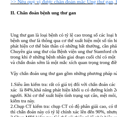
>> Nếu quý vị được chẩn đoán mắc Ung thư gan, h
II. Chẩn đoán bệnh ung thư gan
Ung thư gan là loại bệnh có tỷ lệ cao trong số các loại
bệnh ung thư là thông qua cơ thể xuất hiện một số tín 
phát hiện cơ thể bản thân có những bất thường, cần phả
Chuyên gia ung thư của Bệnh viện ung thư Stamford cho 
trong khi ở những bệnh nhân giai đoạn cuối chỉ có một 
và chẩn đoán sớm là một mắc xích quan trọng trong điều
Vậy chẩn đoán ung thư gan gồm những phương pháp n
1.Siêu âm kiểm tra: rất có giá trị đối với chẩn đoán các
xác là 84%,khả năng phát hiện khối u có đường kính 2
người. Khi cơ thể xuất hiện tình trạng sụt cân, mệt mỏi
kiểm tra này.
2.Chụp CT kiểm tra: chụp CT có độ phân giải cao, có t
thì chẩn đoán này có tỷ lệ chính xác lên đến 90%, nhưn