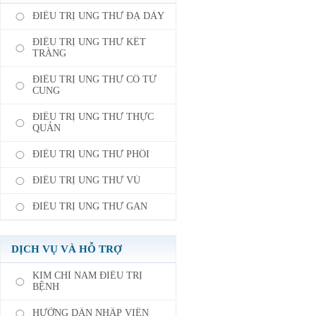
ĐIỀU TRỊ UNG THƯ ĐẠ DÀY
ĐIỀU TRỊ UNG THƯ KẾT
TRÀNG
ĐIỀU TRỊ UNG THƯ CỔ TỬ
CUNG
ĐIỀU TRỊ UNG THƯ THỰC
QUẢN
ĐIỀU TRỊ UNG THƯ PHỔI
ĐIỀU TRỊ UNG THƯ VÚ
ĐIỀU TRỊ UNG THƯ GAN
DỊCH VỤ VÀ HỖ TRỢ
KIM CHỈ NAM ĐIỀU TRỊ
BỆNH
HƯỠNG DẪN NHẬP VIỆN