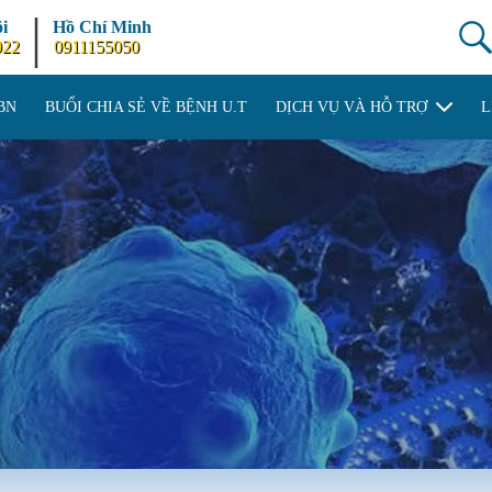
|
i
Hồ Chí Minh
922
0911155050
BN
BUỔI CHIA SẺ VỀ BỆNH U.T
DỊCH VỤ VÀ HỖ TRỢ
L