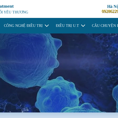
eatment
Hà Nộ
0928622
NỐI YÊU THƯƠNG
CÔNG NGHỆ ĐIỀU TRỊ
ĐIỀU TRỊ U.T
CÂU CHUYỆN 