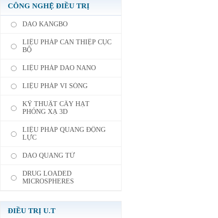
CÔNG NGHỆ ĐIỀU TRỊ
DAO KANGBO
LIỆU PHÁP CAN THIỆP CỤC
BỘ
LIỆU PHÁP DAO NANO
LIỆU PHÁP VI SÓNG
KỸ THUẬT CẤY HẠT
PHÓNG XẠ 3D
LIỆU PHÁP QUANG ĐỘNG
LỰC
DAO QUANG TỬ
DRUG LOADED
MICROSPHERES
ĐIỀU TRỊ U.T