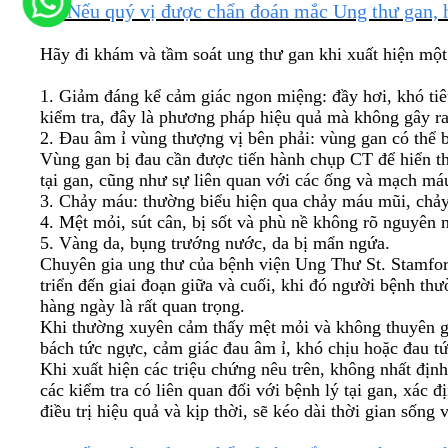
>> Nếu quý vị được chẩn đoán mắc Ung thư gan, h
Hãy đi khám và tầm soát ung thư gan khi xuất hiện một 
1. Giảm đáng kể cảm giác ngon miệng: đầy hơi, khó tiê
kiểm tra, đây là phương pháp hiệu quả mà không gây ra
2. Đau âm ỉ vùng thượng vị bên phải: vùng gan có thể b
Vùng gan bị đau cần được tiến hành chụp CT để hiển thị
tại gan, cũng như sự liên quan với các ống và mạch má
3. Chảy máu: thường biểu hiện qua chảy máu mũi, chảy
4. Mệt mỏi, sút cân, bị sốt và phù nề không rõ nguyên 
5. Vàng da, bụng trướng nước, da bị mẩn ngứa.
Chuyên gia ung thư của bệnh viện Ung Thư St. Stamford 
triển đến giai đoạn giữa và cuối, khi đó người bệnh thư
hàng ngày là rất quan trọng.
Khi thường xuyên cảm thấy mệt mỏi và không thuyên giả
bách tức ngực, cảm giác đau âm ỉ, khó chịu hoặc đau tứ
Khi xuất hiện các triệu chứng nêu trên, không nhất địn
các kiểm tra có liên quan đối với bệnh lý tại gan, xác đ
điều trị hiệu quả và kịp thời, sẽ kéo dài thời gian sống