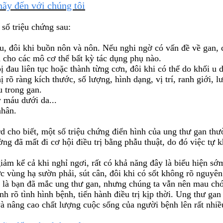
ãy đến với chúng tôi
số triệu chứng sau:
u, đôi khi buồn nôn và nôn. Nếu nghi ngờ có vấn đề về gan, c
 cho các mô cơ thể bất kỳ tác dụng phụ nào.
ị đau liên tục hoặc thành từng cơn, đôi khi có thể do khối u
 rõ ràng kích thước, số lượng, hình dạng, vị trí, ranh giới,
u trong gan.
 máu dưới da...
nhân.
cho biết, một số triệu chứng điển hình của ung thư gan thườ
ờng đã mất đi cơ hội điều trị bằng phẫu thuật, do đó việc tự
m kể cả khi nghỉ ngơi, rất có khả năng đây là biểu hiện sớm 
c vùng hạ sườn phải, sút cân, đôi khi có sốt không rõ nguyên
h là bạn đã mắc ung thư gan, nhưng chúng ta vẫn nên mau chón
ịnh rõ tình hình bệnh, tiến hành điều trị kịp thời. Ung thư ga
 và nâng cao chất lượng cuộc sống của người bệnh lên rất nhiề