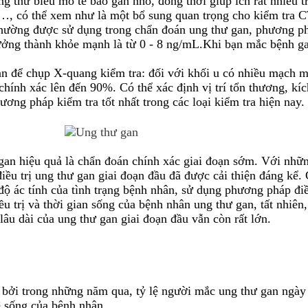
ung thư biểu mô tế bào gan nhỏ, đồng thời giúp ích rất nhiều 
.v…, có thể xem như là một bổ sung quan trọng cho kiểm tra C
hường được sử dụng trong chẩn đoán ung thư gan, phương ph
ưởng thành khỏe mạnh là từ 0 - 8 ng/mL.Khi bạn mắc bệnh g
để chụp X-quang kiểm tra: đối với khối u có nhiều mạch máu,
ính xác lên đến 90%. Có thể xác định vị trí tổn thương, kíc
ơng pháp kiểm tra tốt nhất trong các loại kiểm tra hiện nay.
ư gan hiệu quả là chẩn đoán chính xác giai đoạn sớm. Với nhữ
 điều trị ung thư gan giai đoạn đầu đã được cải thiện đáng kể
ộ ác tính của tình trạng bệnh nhân, sử dụng phương pháp điều 
u trị và thời gian sống của bệnh nhân ung thư gan, tất nhiên
 lâu dài của ung thư gan giai đoạn đầu vẫn còn rất lớn.
, bởi trong những năm qua, tỷ lệ người mắc ung thư gan ngày 
ệ sống của bệnh nhân.