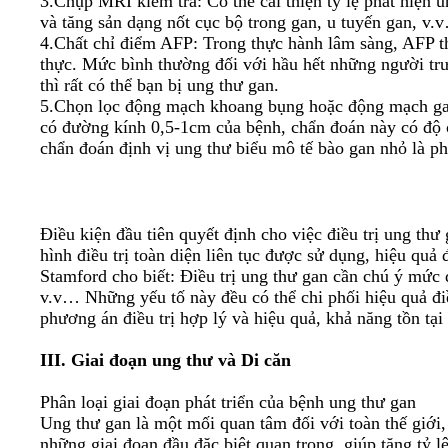
3.Chụp MRI kiểm tra: Có thể cải thiện tỷ lệ phát hiện 
và tăng sản dạng nốt cục bộ trong gan, u tuyến gan, v
4.Chất chỉ điểm AFP: Trong thực hành lâm sàng, AFP t
thực. Mức bình thường đối với hầu hết những người tr
thì rất có thể bạn bị ung thư gan.
5.Chọn lọc động mạch khoang bụng hoặc động mạch gan 
có đường kính 0,5-1cm của bệnh, chẩn đoán này có độ ch
chẩn đoán định vị ung thư biểu mô tế bào gan nhỏ là phư
Điều kiện đầu tiên quyết định cho việc điều trị ung th
hình điều trị toàn diện liên tục được sử dụng, hiệu quả
Stamford cho biết: Điều trị ung thư gan cần chú ý mức đ
v.v… Những yếu tố này đều có thể chi phối hiệu quả điề
phương án điều trị hợp lý và hiệu quả, khả năng tồn tại
III. Giai đoạn ung thư và Di căn
Phân loại giai đoạn phát triển của bệnh ung thư gan
Ung thư gan là một mối quan tâm đối với toàn thế giới
những giai đoạn đầu đặc biệt quan trọng, giúp tăng tỷ l