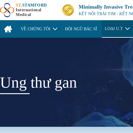
ST
.STAMFORD
Minimally Invasive Tr
International
KẾT NỐI TRÁI TIM - KẾT 
Medical
LOẠI U.T
VỀ CHÚNG TÔI
ĐỘI NGŨ BÁC SĨ
Ung thư gan