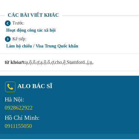
CÁC BÀI VIẾT KHÁC
Trước:
Hoạt động công tác xã hội
Kế tiếp:
Làm hộ chiếu / Visa Trung Quốc khẩn
từ khóaก:
ạ,ộ,ổ,ợ,ạ,ộ,ổ,ợ,cho,ệ,Stamford.,ị,ụ,
ALO BÁC SĨ
Hà Nội:
0928622922
Hồ Chí Minh:
0911155050