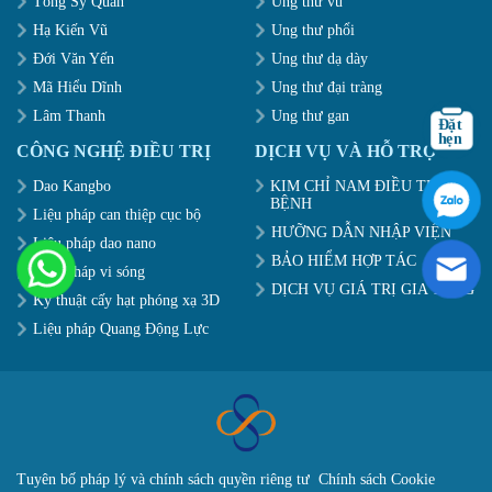
Tống Sỹ Quân
Ung thư vú
Hạ Kiến Vũ
Ung thư phổi
Đới Văn Yến
Ung thư dạ dày
Mã Hiểu Dĩnh
Ung thư đại tràng
Lâm Thanh
Ung thư gan
CÔNG NGHỆ ĐIỀU TRỊ
DỊCH VỤ VÀ HỖ TRỢ
Dao Kangbo
KIM CHỈ NAM ĐIỀU TRỊ
BỆNH
Liệu pháp can thiệp cục bộ
HƯỠNG DẪN NHẬP VIỆN
Liệu pháp dao nano
BẢO HIỂM HỢP TÁC
Liệu pháp vi sóng
DỊCH VỤ GIÁ TRỊ GIA TĂNG
Kỹ thuật cấy hạt phóng xạ 3D
Liệu pháp Quang Động Lực
Tuyên bố pháp lý và chính sách quyền riêng tư
Chính sách Cookie