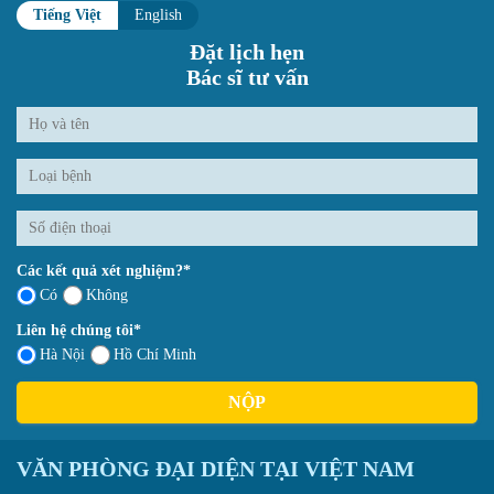
Tiếng Việt
English
Đặt lịch hẹn
Bác sĩ tư vấn
Các kết quả xét nghiệm?*
Có
Không
Liên hệ chúng tôi*
Hà Nội
Hồ Chí Minh
NỘP
VĂN PHÒNG ĐẠI DIỆN TẠI VIỆT NAM