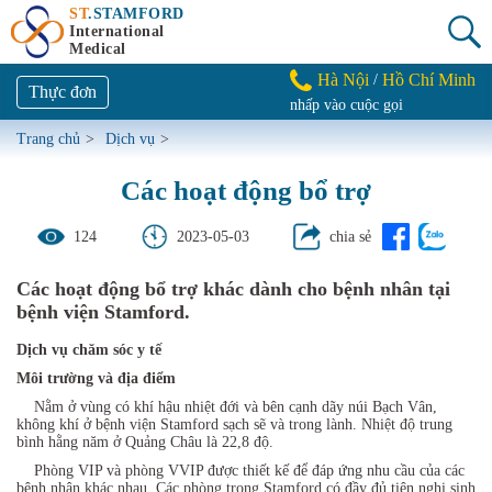
ST
.STAMFORD
International
Medical
Hà Nội
Hồ Chí Minh
/
Thực đơn
nhấp vào cuộc gọi
Trang chủ
>
Dịch vụ
>
Các hoạt động bổ trợ
124
2023-05-03
chia sẻ
Các hoạt động bổ trợ khác dành cho bệnh nhân tại
bệnh viện Stamford.
Dịch vụ chăm sóc y tế
Môi trường và địa điểm
Nằm ở vùng có khí hậu nhiệt đới và bên cạnh dãy núi Bạch Vân,
không khí ở bệnh viện Stamford sạch sẽ và trong lành. Nhiệt độ trung
bình hằng năm ở Quảng Châu là 22,8 độ.
Phòng VIP và phòng VVIP được thiết kế để đáp ứng nhu cầu của các
bệnh nhân khác nhau. Các phòng trong Stamford có đầy đủ tiện nghi sinh