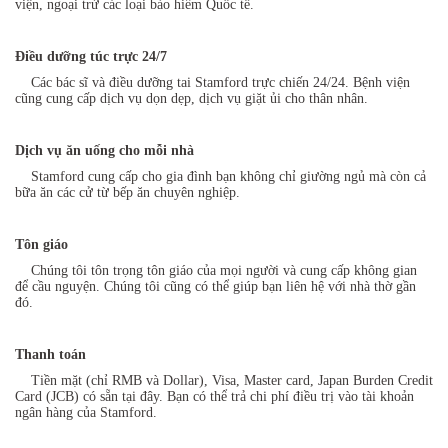
viện, ngoại trừ các loại bảo hiểm Quốc tế.
Điều dưỡng túc trực 24/7
Các bác sĩ và điều dưỡng tai Stamford trực chiến 24/24. Bệnh viện
cũng cung cấp dịch vụ dọn dẹp, dịch vụ giặt ủi cho thân nhân.
Dịch vụ ăn uống cho mỗi nhà
Stamford cung cấp cho gia đình bạn không chỉ giường ngủ mà còn cả
bữa ăn các cử từ bếp ăn chuyên nghiệp.
Tôn giáo
Chúng tôi tôn trọng tôn giáo của mọi người và cung cấp không gian
để cầu nguyện. Chúng tôi cũng có thể giúp bạn liên hệ với nhà thờ gần
đó.
Thanh toán
Tiền mặt (chỉ RMB và Dollar), Visa, Master card, Japan Burden Credit
Card (JCB) có sẵn tại đây. Bạn có thể trả chi phí điều trị vào tài khoản
ngân hàng của Stamford.