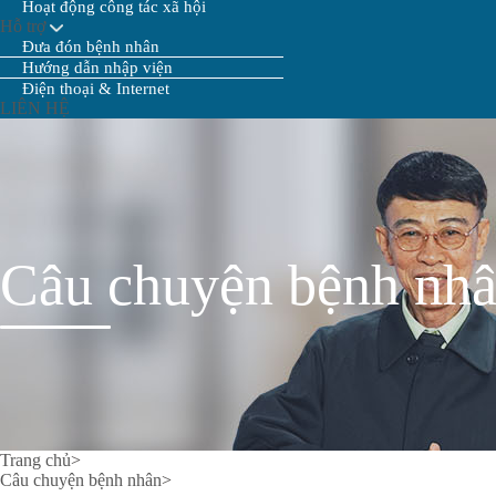
Hoạt động công tác xã hội
Hỗ trợ
Đưa đón bệnh nhân
Hướng dẫn nhập viện
Điện thoại & Internet
LIÊN HỆ
Câu chuyện bệnh nh
Trang chủ
>
Câu chuyện bệnh nhân
>