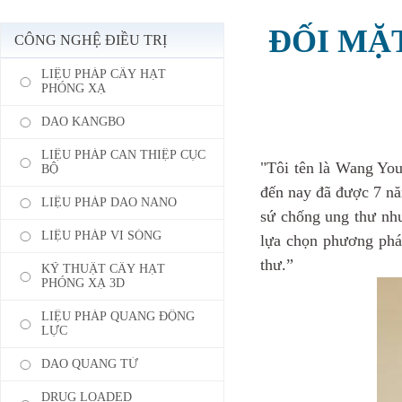
ĐỐI MẶT
CÔNG NGHỆ ĐIỀU TRỊ
LIỆU PHÁP CẤY HẠT
PHÓNG XẠ
DAO KANGBO
LIỆU PHÁP CAN THIỆP CỤC
"Tôi tên là Wang You
BỘ
đến nay đã được 7 nă
LIỆU PHÁP DAO NANO
sứ chống ung thư như
LIỆU PHÁP VI SÓNG
lựa chọn phương pháp 
thư.”
KỸ THUẬT CẤY HẠT
PHÓNG XẠ 3D
LIỆU PHÁP QUANG ĐỘNG
LỰC
DAO QUANG TỬ
DRUG LOADED