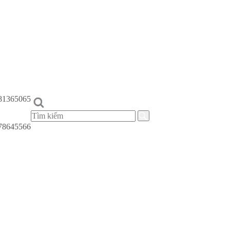
81365065
78645566