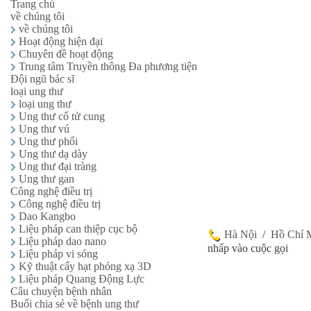
Trang chủ
về chúng tôi
về chúng tôi
Hoạt động hiện đại
Chuyên đề hoạt động
Trung tâm Truyền thông Đa phương tiện
Đội ngũ bác sĩ
loại ung thư
loại ung thư
Ung thư cổ tử cung
Ung thư vú
Ung thư phổi
Ung thư dạ dày
Ung thư đại tràng
Ung thư gan
Công nghệ điều trị
Công nghệ điều trị
Dao Kangbo
Liệu pháp can thiệp cục bộ
Hà Nội
/
Hồ Chí 
Liệu pháp dao nano
nhấp vào cuộc gọi
Liệu pháp vi sóng
Kỹ thuật cấy hạt phóng xạ 3D
Liệu pháp Quang Động Lực
Câu chuyện bệnh nhân
Buổi chia sẻ về bệnh ung thư