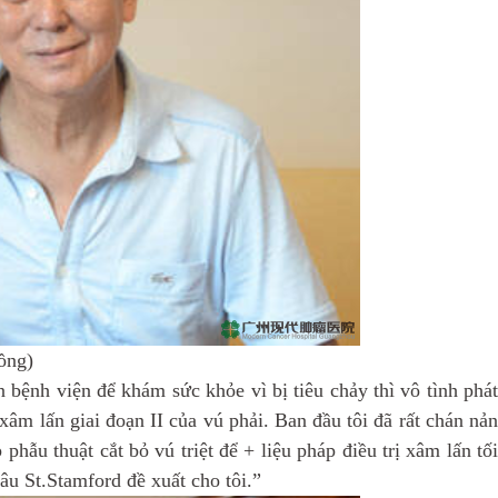
ồng)
 bệnh viện để khám sức khỏe vì bị tiêu chảy thì vô tình phát
âm lấn giai đoạn II của vú phải. Ban đầu tôi đã rất chán nản
hẫu thuật cắt bỏ vú triệt để + liệu pháp điều trị xâm lấn tối
u St.Stamford đề xuất cho tôi.”