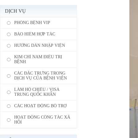
DỊCH VỤ
PHÒNG BỆNH VIP
BẢO HIỂM HỢP TÁC
HƯỚNG DẪN NHẬP VIỆN
KIM CHỈ NAM ĐIỀU TRỊ
BỆNH
CÁC ĐẶC TRƯNG TRONG
DỊCH VỤ CỦA BỆNH VIỆN
LÀM HỘ CHIẾU / VISA
TRUNG QUỐC KHẨN
CÁC HOẠT ĐỘNG BỔ TRỢ
HOẠT ĐỘNG CÔNG TÁC XÃ
HỘI