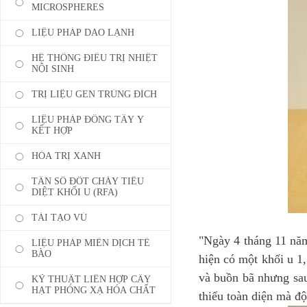
MICROSPHERES
LIỆU PHÁP DAO LẠNH
HỆ THỐNG ĐIỀU TRỊ NHIỆT
NỘI SINH
TRỊ LIỆU GEN TRÚNG ĐÍCH
LIỆU PHÁP ĐÔNG TÂY Y
KẾT HỢP
HÓA TRỊ XANH
TẦN SỐ ĐỐT CHÁY TIÊU
DIỆT KHỐI U (RFA)
TÁI TẠO VÚ
"Ngày 4 tháng 11 năm
LIỆU PHÁP MIỄN DỊCH TẾ
BÀO
hiện có một khối u 1
và buồn bã nhưng sau 
KỸ THUẬT LIÊN HỢP CẤY
HẠT PHÓNG XẠ HÓA CHẤT
thiểu toàn diện mà đ