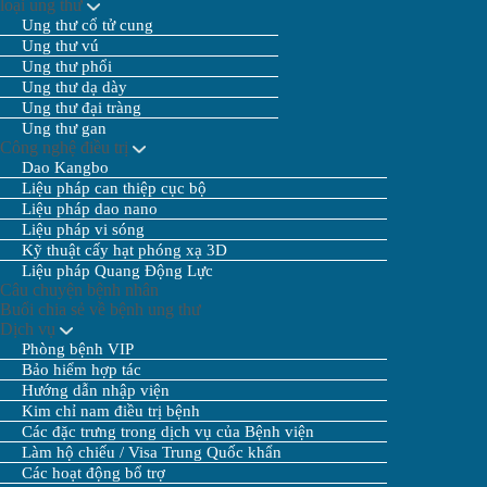
loại ung thư
Ung thư cổ tử cung
Ung thư vú
Ung thư phổi
Ung thư dạ dày
Ung thư đại tràng
Ung thư gan
Công nghệ điều trị
Dao Kangbo
Liệu pháp can thiệp cục bộ
Liệu pháp dao nano
Liệu pháp vi sóng
Kỹ thuật cấy hạt phóng xạ 3D
Liệu pháp Quang Động Lực
Câu chuyện bệnh nhân
Buổi chia sẻ về bệnh ung thư
Dịch vụ
Phòng bệnh VIP
Bảo hiểm hợp tác
Hướng dẫn nhập viện
Kim chỉ nam điều trị bệnh
Các đặc trưng trong dịch vụ của Bệnh viện
Làm hộ chiếu / Visa Trung Quốc khẩn
Các hoạt động bổ trợ