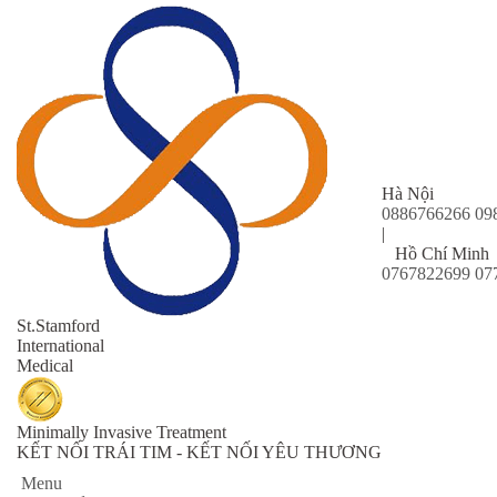
Hà Nội
0886766266
09
|
Hồ Chí Minh
0767822699
07
St
.Stamford
International
Medical
Minimally Invasive Treatment
KẾT NỐI TRÁI TIM - KẾT NỐI YÊU THƯƠNG
Menu