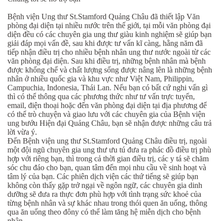
Bệnh viện Ung
thư St.Stamford Quảng Châu
đã thiết lập Văn
phòng đại diện tại nhiều nước trên thế giới, tại mỗi văn phòng đại
diện đều có các chuyên gia ung thư giàu kinh nghiệm sẽ giúp bạn
giải đáp mọi vấn đề, sau khi được tư vấn kĩ càng, hằng năm đã
tiếp nhận điều trị cho nhiều bệnh nhân ung thư nước ngoài từ các
văn phòng đại diện. Sau khi điều trị, những bệnh nhân mà bệnh
được khống chế và chất lượng sống được nâng lên là những bệnh
nhân ở nhiều quốc gia và khu vực như Việt Nam, Philippin,
Campuchia, Indonesia, Thái Lan. Nếu bạn có bất cứ nghi vấn gì
thì có thể thông qua các phương thức như tư vấn trực tuyến,
email, điện thoại hoặc đến văn phòng đại diện tại địa phương để
có thể trò chuyện và giao lưu với các chuyên gia của Bệnh viện
ung bướu Hiện đại Quảng Châu, bạn sẽ nhận được những câu trả
lời vừa ý.
Đến Bệnh viện ung
thư St.Stamford Quảng Châu
điều trị, ngoài
một đội ngũ chuyên gia ung thư ưu tú đưa ra phác đồ điều trị phù
hợp với riêng bạn, thì trong cả thời gian điều trị, các y tá sẽ chăm
sóc chu đáo cho bạn, quan tâm đến mọi nhu cầu về sinh hoạt và
tâm lý của bạn. Các phiên dịch viện các thứ tiếng sẽ giúp bạn
không còn thấy gặp trở ngại về ngôn ngữ, các chuyên gia dinh
dưỡng sẽ đưa ra thực đơn phù hợp với tình trạng sức khoẻ của
từng bệnh nhân và sự khác nhau trong thói quen ăn uống, thông
qua ăn uống theo đôny có thể làm tăng hệ miễn dịch cho bệnh
nhân.