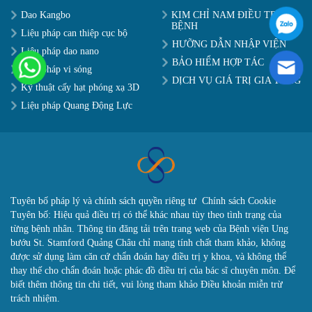
Dao Kangbo
KIM CHỈ NAM ĐIỀU TRỊ
BỆNH
Liệu pháp can thiệp cục bộ
HƯỠNG DẪN NHẬP VIỆN
Liệu pháp dao nano
BẢO HIỂM HỢP TÁC
Liệu pháp vi sóng
DỊCH VỤ GIÁ TRỊ GIA TĂNG
Kỹ thuật cấy hạt phóng xạ 3D
Liệu pháp Quang Động Lực
Tuyên bố pháp lý và chính sách quyền riêng tư
Chính sách Cookie
Tuyên bố: Hiệu quả điều trị có thể khác nhau tùy theo tình trạng của
từng bệnh nhân. Thông tin đăng tải trên trang web của Bệnh viện Ung
bướu St. Stamford Quảng Châu chỉ mang tính chất tham khảo, không
được sử dụng làm căn cứ chẩn đoán hay điều trị y khoa, và không thể
thay thế cho chẩn đoán hoặc phác đồ điều trị của bác sĩ chuyên môn. Để
biết thêm thông tin chi tiết, vui lòng tham khảo Điều khoản miễn trừ
trách nhiệm.