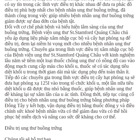
có uy tín trong các lĩnh vực điều trị khác nhau để đưa ra phác đồ
điều trị phù hợp nhất cho bệnh nhân ung thư buồng trứng, đã
thành công trong việc giúp nhiều bệnh nhân ung thư buồng trứng
giảm được sự đau đớn của bệnh tật.
Đối với cơ chế phát bệnh và biểu hiện lâm sàng của ung thư
buồng trứng, Bệnh viện ung
thư St.Stamford Quảng Châu
chủ
yếu áp dụng liệu pháp xâm nhập cục bộ và cấy hạt phóng xạ để
điều trị, đem lại niềm hi vọng mới cho nhiều bệnh nhân ung thư
buồng trứng. Chuyên gia trong lĩnh vực điều trị xâm nhập cục bộ
của Bệnh viện ung
thư St.Stamford Quảng Châu
với kinh nghiệm
lâu năm sẽ tiêm một loại thuốc chống ung thư có nồng độ cao vào
động mạch cung cấp máu cho khối u, thuốc sẽ có tác dụng tiêu
diệt khối u trong thời gian dài mà tác dụng phụ đến toàn thân ít.
Tiếp đó các chuyên gia trong lĩnh vực điều trị cấy hạt phóng xạ sẽ
đưa hạt phóng xạ 125I vào trong tổ chức khối u, một lần nữa tiêu
diệt khối u đã được thu nhỏ bằng thuốc, giúp bệnh nhân ung thư
đề kháng lại sự xâm lấn của u ác tính. Đồng thời, tiếp tục củng cố
điều trị cho bệnh nhân ung thư buồng trứng bằng phương pháp
Đông Tây y kết hợp, vận dụng điều trị bằng thuốc đông y và điều
chỉnh sức khoẻ bệnh nhân vừa có thể giảm đau vừa có thể hồi
phục hệ miễn dịch và nâng cao sức đề kháng cho cơ thể.
Điều trị ung thư buồng trứng
Chúng tôi sẽ hỗ trợ bạn