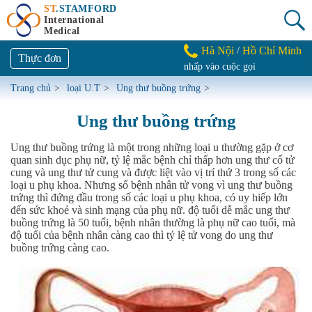
ST
.STAMFORD
International
Medical
Hà Nội
Hồ Chí Minh
/
Thực đơn
nhấp vào cuộc gọi
Trang chủ
>
loại U.T
>
Ung thư buồng trứng
>
Ung thư buồng trứng
Ung thư buồng trứng là một trong những loại u thường gặp ở cơ
quan sinh dục phụ nữ, tỷ lệ mắc bệnh chỉ thấp hơn ung thư cổ tử
cung và ung thư tử cung và được liệt vào vị trí thứ 3 trong số các
loại u phụ khoa. Nhưng số bệnh nhân tử vong vì ung thư buồng
trứng thì đứng đầu trong số các loại u phụ khoa, có uy hiếp lớn
đến sức khoẻ và sinh mạng của phụ nữ. độ tuổi dễ mắc ung thư
buồng trứng là 50 tuổi, bệnh nhân thường là phụ nữ cao tuổi, mà
độ tuổi của bệnh nhân càng cao thì tỷ lệ tử vong do ung thư
buồng trứng càng cao.