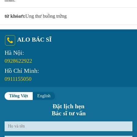
từ khóaก:
Ung thư buồng trứng
ALO BÁC SĨ
Hà Nội:
0928622922
Hồ Chí Minh:
0911155050
Tiếng Việt
English
Đặt lịch hẹn
Bác sĩ tư vấn