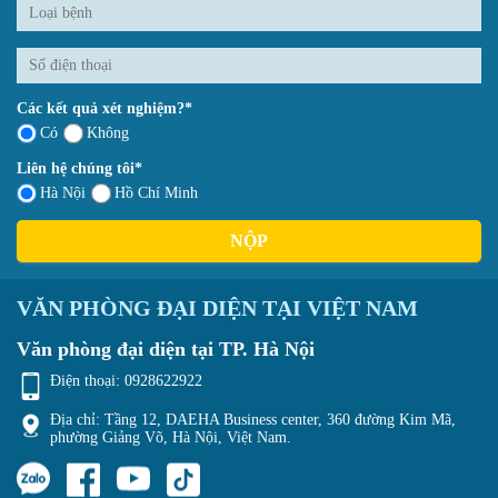
Các kết quả xét nghiệm?*
Có
Không
Liên hệ chúng tôi*
Hà Nội
Hồ Chí Minh
NỘP
VĂN PHÒNG ĐẠI DIỆN TẠI VIỆT NAM
Văn phòng đại diện tại TP. Hà Nội
Điện thoại:
0928622922
Địa chỉ: Tầng 12, DAEHA Business center, 360 đường Kim Mã,
phường Giảng Võ, Hà Nội, Việt Nam.