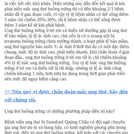
là việc hết sức khó khăn. Hiện tượng này dẫn đến kết quả là khi
phát hiện mắc ung thư buồng trứng thì có đến khoảng 2/3 bệnh
nhân đã ở giai đoạn cuối, vì vậy tỷ lệ bệnh nhân có thể sống thêm
5 năm chỉ chiếm 20%-30%, rất ít bệnh nhân có thể sống được
thêm 3 năm kể từ khi phát bệnh.
Ung thư buồng trứng ở trẻ em và thiếu nữ thường gặp là ung thư
tế bào mầm, tỷ lệ ác tính cao, chủ yếu là có u xoang nội bì,
teratoma buồng trứng chưa trưởng thành, u loạn phát tế bào mầm,
ung thư nguyên bào nuôi. U ác tính ở thời thơ ấu có một đặc điểm
chung, mức độ ác tính cao, phát triển nhanh, khó chẩn đoán ở giai
đoạn đầu.. ung thư buồng trứng ở trẻ em rất ít, chỉ chiếm khoảng
4% tỷ lệ mắc ung thư buồng trứng. Tuy tỷ lệ mắc ung the buồng
trứng ở trẻ em và thiếu nữ là rất thấp, nhưng tỷ lệ ác tính cũng
chiếm khoảng 1 nửa, hơn nữa họ đang trong thời gian phát triển
nên mức độ nguy hiểm càng cao.
>> Nếu quý vị được chẩn đoán mắc ung thư, hãy đến
với chúng tôi.
Ung thư buồng trứng có những phương pháp điều trị nào?
Bệnh viện ung thư St.Stamford Quảng Châu có đội ngũ chuyên
gia ung thư ưu tú và hung hậu, có kinh nghiệm phong phú trong
lĩnh vực điều trị ung thư buồng trứng, kết hợp với các chuyên gia