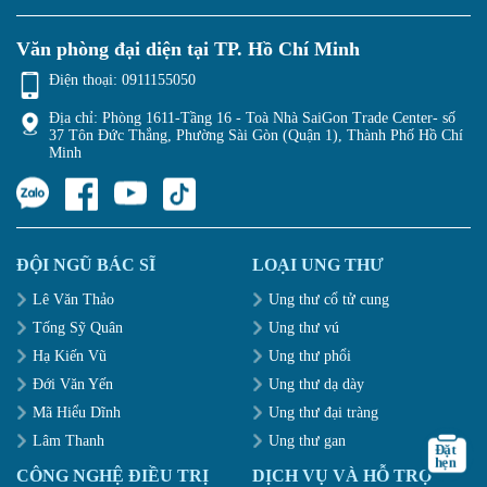
Văn phòng đại diện tại TP. Hồ Chí Minh
Điện thoại:
0911155050
Địa chỉ: Phòng 1611-Tầng 16 - Toà Nhà SaiGon Trade Center- số
37 Tôn Đức Thắng, Phường Sài Gòn (Quận 1), Thành Phố Hồ Chí
Minh
ĐỘI NGŨ BÁC SĨ
LOẠI UNG THƯ
Lê Văn Thảo
Ung thư cổ tử cung
Tống Sỹ Quân
Ung thư vú
Hạ Kiến Vũ
Ung thư phổi
Đới Văn Yến
Ung thư dạ dày
Mã Hiểu Dĩnh
Ung thư đại tràng
Lâm Thanh
Ung thư gan
CÔNG NGHỆ ĐIỀU TRỊ
DỊCH VỤ VÀ HỖ TRỢ