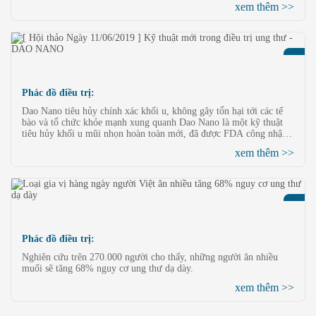
xem thêm >>
nhằm đem lại hiệu quả điều trị cao nhất cho người bệnh.
Phác đồ điều trị:
Dao Nano tiêu hủy chính xác khối u, không gây tổn hại tới các tế
bào và tổ chức khỏe mạnh xung quanh Dao Nano là một kỹ thuật
tiêu hủy khối u mũi nhọn hoàn toàn mới, đã được FDA công nhận
ứng dụng trên lâm sàng, đồng thời thông qua chứng nhận CE của
xem thêm >>
Liên minh Châu Âu, thích hợp cho điều trị các bệnh lý u thực thể
như ung thư gan, ung thư phổi, ung thư tụy, ung thư túi mật, ung
thư ống mật
Phác đồ điều trị:
Nghiên cứu trên 270.000 người cho thấy, những người ăn nhiều
muối sẽ tăng 68% nguy cơ ung thư dạ dày.
xem thêm >>