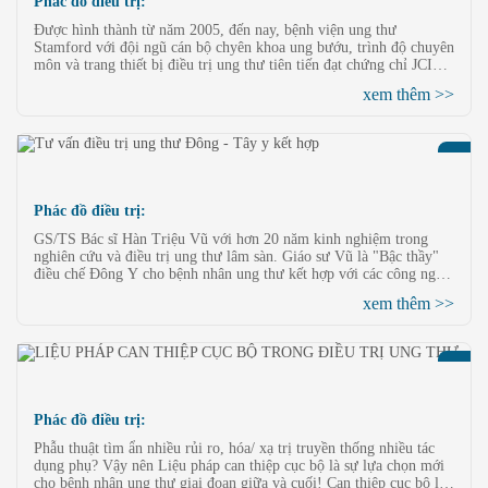
Phác đồ điều trị:
Được hình thành từ năm 2005, đến nay, bệnh viện ung thư
Stamford với đội ngũ cán bộ chyên khoa ung bướu, trình độ chuyên
môn và trang thiết bị điều trị ung thư tiên tiến đạt chứng chỉ JCI
(chứng nhận chất lượng đạt chuẩn hoa kỳ).
xem thêm >>
Phác đồ điều trị:
GS/TS Bác sĩ Hàn Triệu Vũ với hơn 20 năm kinh nghiệm trong
nghiên cứu và điều trị ung thư lâm sàn. Giáo sư Vũ là "Bậc thầy"
điều chế Đông Y cho bệnh nhân ung thư kết hợp với các công nghệ
phương Tây tiên tiến của Bệnh viện Stamford. Kiến thức điều chế
xem thêm >>
Đông y tuyệt vời và đạo đức cao quý của của người Thầy thuốc
khiến cho các Bệnh nhân của Bệnh viện và đồng nghiệp của ông
yêu quý và đánh giá rất cao.
Phác đồ điều trị:
Phẫu thuật tìm ẩn nhiều rủi ro, hóa/ xạ trị truyền thống nhiều tác
dụng phụ? Vậy nên Liệu pháp can thiệp cục bộ là sự lựa chọn mới
cho bệnh nhân ung thư giai đoạn giữa và cuối! Can thiệp cục bộ là