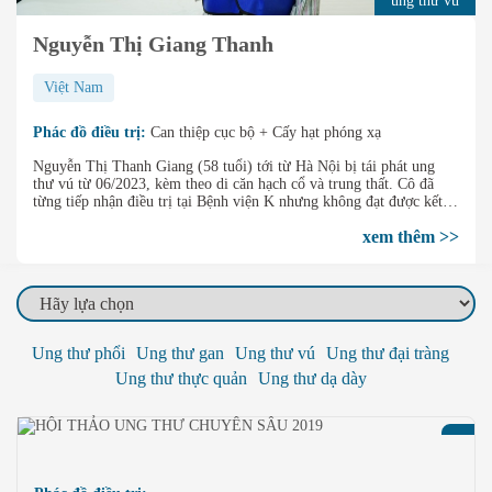
ung thư vú
Nguyễn Thị Giang Thanh
Việt Nam
Phác đồ điều trị:
Can thiệp cục bộ + Cấy hạt phóng xạ
Nguyễn Thị Thanh Giang (58 tuổi) tới từ Hà Nội bị tái phát ung
thư vú từ 06/2023, kèm theo di căn hạch cổ và trung thất. Cô đã
từng tiếp nhận điều trị tại Bệnh viện K nhưng không đạt được kết
quả tốt. Tháng 01/2025, sau khi tiếp nhận điều trị Can thiệp cục bộ
xem thêm >>
kết hợp Cấy hạt phóng xạ, khối u di căn của cô đã được thu nhỏ tới
80%, thậm chí có một số hạch trên hình ảnh đã hoàn toàn biến mất.
Ung thư phổi
Ung thư gan
Ung thư vú
Ung thư đại tràng
Ung thư thực quản
Ung thư dạ dày