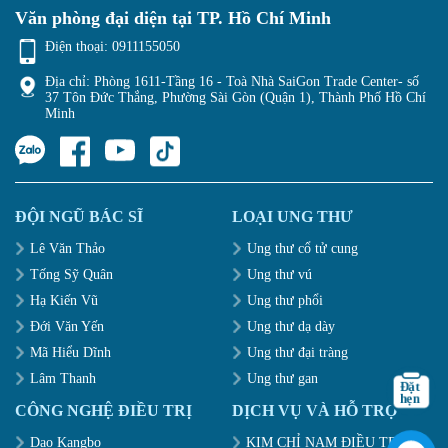
Văn phòng đại diện tại TP. Hồ Chí Minh
Điện thoại:
0911155050
Địa chỉ: Phòng 1611-Tầng 16 - Toà Nhà SaiGon Trade Center- số
37 Tôn Đức Thắng, Phường Sài Gòn (Quận 1), Thành Phố Hồ Chí
Minh
ĐỘI NGŨ BÁC SĨ
LOẠI UNG THƯ
Lê Văn Thảo
Ung thư cổ tử cung
Tống Sỹ Quân
Ung thư vú
Hạ Kiến Vũ
Ung thư phổi
Đới Văn Yến
Ung thư dạ dày
Mã Hiểu Dĩnh
Ung thư đại tràng
Lâm Thanh
Ung thư gan
CÔNG NGHỆ ĐIỀU TRỊ
DỊCH VỤ VÀ HỖ TRỢ
Dao Kangbo
KIM CHỈ NAM ĐIỀU TRỊ