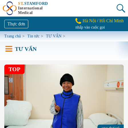
ST
.STAMFORD
International
Medical
Hà Nội
Hồ Chí Minh
/
Thực đơn
nhấp vào cuộc gọi
Trang chủ
>
Tin tức
>
TƯ VẤN
>
TƯ VẤN
TOP