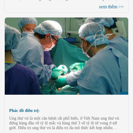
kỹ thuật can thiệp xâm lấn cao cấp, có thể tiêu diệt ổ khối u nguyên
xem thêm >>
phát và cả thứ phát (di căn) cho dù là nhỏ nhất, hơn nữa liệu pháp
điều trị này không cần mổ phanh, cũng không có nhiều tác dụng
phụ như phương pháp hóa / xạ trị truyền thống.
Phác đồ điều trị:
Ung thư vú là một căn bệnh rất phổ biến, ở Việt Nam ung thư vú
đứng hàng đầu về tỷ lệ mắc và hàng thứ 3 về tỷ lệ tử vong ở nữ
giới. Điều trị ung thư vú là điều trị đa mô thức kết hợp nhiều
phương pháp, mỗi giai đoạn lại có phương pháp điều trị khác nhau