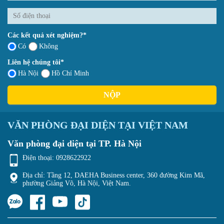
Các kết quả xét nghiệm?*
Có
Không
Liên hệ chúng tôi*
Hà Nội
Hồ Chí Minh
NỘP
VĂN PHÒNG ĐẠI DIỆN TẠI VIỆT NAM
Văn phòng đại diện tại TP. Hà Nội
Điện thoại:
0928622922
Địa chỉ: Tầng 12, DAEHA Business center, 360 đường Kim Mã,
phường Giảng Võ, Hà Nội, Việt Nam.