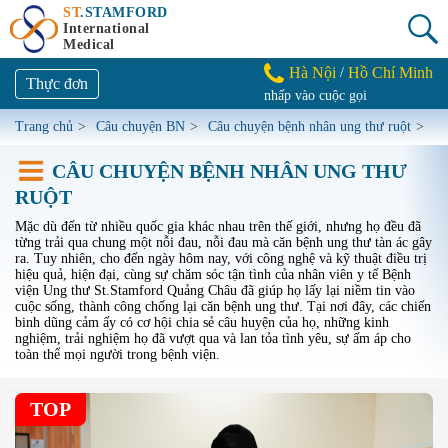
ST
.STAMFORD
International
Medical
Hà Nội
Hồ Chí Minh
/
Thực đơn
nhấp vào cuộc gọi
Trang chủ
>
Câu chuyện BN
>
Câu chuyện bệnh nhân ung thư ruột
>
CÂU CHUYỆN BỆNH NHÂN UNG THƯ
RUỘT
Mặc dù đến từ nhiều quốc gia khác nhau trên thế giới, nhưng họ đều đã
từng trải qua chung một nỗi đau, nỗi đau mà căn bệnh ung thư tàn ác gây
ra. Tuy nhiên, cho đến ngày hôm nay, với công nghệ và kỹ thuật điều trị
hiệu quả, hiện đại, cùng sự chăm sóc tận tình của nhân viên y tế Bệnh
viện Ung thư St.Stamford Quảng Châu đã giúp họ lấy lại niềm tin vào
cuộc sống, thành công chống lại căn bệnh ung thư. Tại nơi đây, các chiến
binh dũng cảm ấy có cơ hội chia sẻ câu huyện của họ, những kinh
nghiệm, trải nghiệm họ đã vượt qua và lan tỏa tình yêu, sự ấm áp cho
toàn thể mọi người trong bệnh viện.
TOP