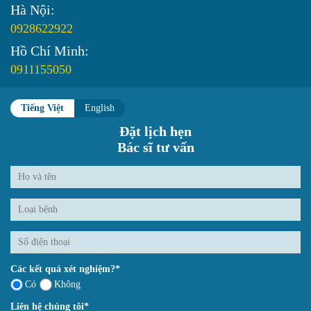
Hà Nội:
0928622922
Hồ Chí Minh:
0911155050
Tiếng Việt
English
Đặt lịch hẹn
Bác sĩ tư vấn
Các kết quả xét nghiệm?*
Có
Không
Liên hệ chúng tôi*