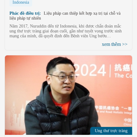
Indonesia
Phác đồ điều trị:
Liệu pháp can thiệp kết hợp xạ trị tại chỗ và
liệu pháp tự nhiên
Năm 2017, Nuruddin đến từ Indonesia, khi được chẩn đoán mắc
ung thư trực tràng giai đoạn cuối, gần như tuyệt vọng trước sinh
mạng của mình, đã quyết định đến Bệnh viện Ung bướu
St.Stamford Quảng Châu, Trung Quốc, để thực hiện liệu pháp xâm
xem thêm >>
lấn tối thiểu, và kỳ diệu thay, anh đã chiến thắng ung thư. Tám năm
sau, anh trở lại mảnh đất “hy vọng” này, chứng kiến bệnh viện từ
những bước khởi đầu vươn lên trưởng thành, trở thành hình mẫu về
y học xâm lấn tối thiểu và dịch vụ y tế quốc tế tại Trung Quốc.
Chuyến trở về lần này không chỉ là “về nhà”, mà còn là để chia sẻ
câu chuyện và niềm tin chống ung thư của anh — để hy vọng tiếp
tục được lan tỏa.
Ung thư trực tràng