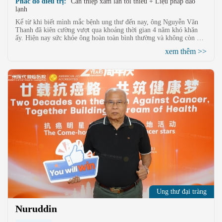
Phác đồ điều trị:
Can thiệp xâm lấn tối thiểu + Liệu pháp dao
lạnh
Kể từ khi biết mình mắc bệnh ung thư đến nay, ông Nguyễn Văn
Thanh đã kiên cường vượt qua khoảng thời gian 4 năm khó khăn
ấy. Hiện nay sức khỏe ông hoàn toàn bình thường và không còn dấu
hiệu của ung thư ruột. Đứng trước căn bệnh hiểm nghèo, hầu hết
xem thêm >>
các bệnh nhân đều phải đối diện với sự đe dọa từng ngày của bệnh
tật, đau đớn, mỏi mệt, nôn mửa do tác dụng phụ hóa chất để lại.
Tuy nhiên, ông Nguyễn Văn Thanh là một ngoại lệ, ông luôn lạc
quan và tin rằng chỉ cần luôn kiên cường, tin tưởng vào các y bác
sĩ, công nghệ hiện đại sẽ giúp ông đánh bại được ung thư.
Ung thư đại tràng
Nuruddin