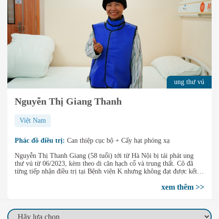
ung thư vú
Nguyễn Thị Giang Thanh
Việt Nam
Phác đồ điều trị:
Can thiệp cục bộ + Cấy hạt phóng xạ
Nguyễn Thị Thanh Giang (58 tuổi) tới từ Hà Nội bị tái phát ung
thư vú từ 06/2023, kèm theo di căn hạch cổ và trung thất. Cô đã
từng tiếp nhận điều trị tại Bệnh viện K nhưng không đạt được kết
quả tốt. Tháng 01/2025, sau khi tiếp nhận điều trị Can thiệp cục bộ
xem thêm >>
kết hợp Cấy hạt phóng xạ, khối u di căn của cô đã được thu nhỏ tới
80%, thậm chí có một số hạch trên hình ảnh đã hoàn toàn biến mất.