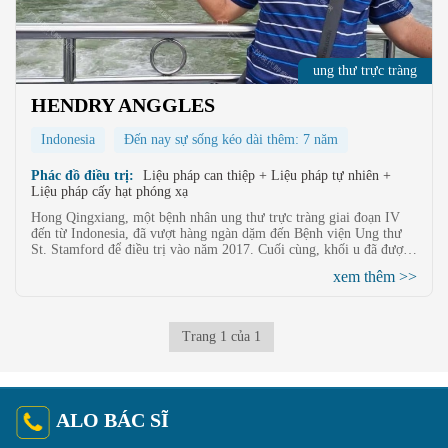
ung thư trực tràng
HENDRY ANGGLES
Indonesia
Đến nay sự sống kéo dài thêm: 7 năm
Phác đồ điều trị:
Liệu pháp can thiệp + Liệu pháp tự nhiên +
Liệu pháp cấy hạt phóng xạ
Hong Qingxiang, một bệnh nhân ung thư trực tràng giai đoạn IV
đến từ Indonesia, đã vượt hàng ngàn dặm đến Bệnh viện Ung thư
St. Stamford để điều trị vào năm 2017. Cuối cùng, khối u đã được
thu nhỏ thành công từ 10cm xuống còn 2cm. Bây giờ, sau bốn năm
xem thêm >>
trôi qua, quay lại tái khám và nhận được một điều kỳ diệu bất ngờ.
Trang 1 của 1
ALO BÁC SĨ