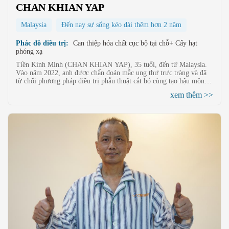
CHAN KHIAN YAP
Malaysia
Đến nay sự sống kéo dài thêm hơn 2 năm
Phác đồ điều trị:
Can thiệp hóa chất cục bộ tại chỗ+ Cấy hạt
phóng xạ
Tiền Kính Minh (CHAN KHIAN YAP), 35 tuổi, đến từ Malaysia.
Vào năm 2022, anh được chẩn đoán mắc ung thư trực tràng và đã
từ chối phương pháp điều trị phẫu thuật cắt bỏ cùng tạo hậu môn
nhân tạo của bệnh viện địa phương. Sau khi điều trị bằng phương
xem thêm >>
pháp can thiệp và cấy hạt tại Bệnh viện Ung thư Hiện đại Thánh
Đan Phúc Quảng Châu, khối u đã hoàn toàn được loại bỏ, anh đã
tránh được số phận phải mang hậu môn nhân tạo suốt đời!