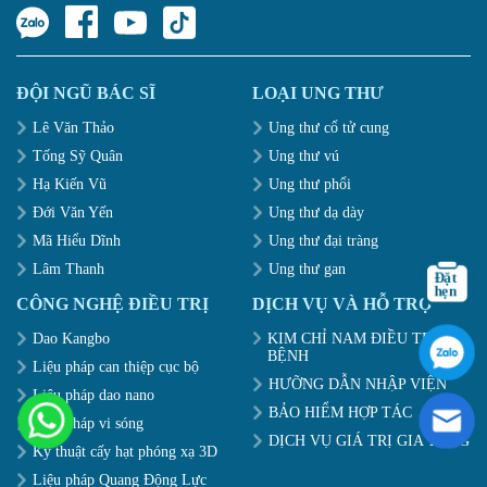
ĐỘI NGŨ BÁC SĨ
LOẠI UNG THƯ
Lê Văn Thảo
Ung thư cổ tử cung
Tống Sỹ Quân
Ung thư vú
Hạ Kiến Vũ
Ung thư phổi
Đới Văn Yến
Ung thư dạ dày
Mã Hiểu Dĩnh
Ung thư đại tràng
Lâm Thanh
Ung thư gan
CÔNG NGHỆ ĐIỀU TRỊ
DỊCH VỤ VÀ HỖ TRỢ
Dao Kangbo
KIM CHỈ NAM ĐIỀU TRỊ
BỆNH
Liệu pháp can thiệp cục bộ
HƯỠNG DẪN NHẬP VIỆN
Liệu pháp dao nano
BẢO HIỂM HỢP TÁC
Liệu pháp vi sóng
DỊCH VỤ GIÁ TRỊ GIA TĂNG
Kỹ thuật cấy hạt phóng xạ 3D
Liệu pháp Quang Động Lực