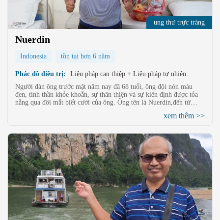
ung thư trực tràng
Nuerdin
Indonesia
tồn tại hơn 6 năm
Phác đồ điều trị:
Liệu pháp can thiệp + Liệu pháp tự nhiên
Người đàn ông trước mặt năm nay đã 68 tuổi, ông đội nón màu
đen, tinh thần khỏe khoắn, sự thân thiện và sự kiên định được tỏa
nắng qua đôi mắt biết cười của ông. Ông tên là Nuerdin,đến từ
Dumai, tỉnh Riau, Indonesia.Đây là lần đầu ông quay về bệnh viện
xem thêm >>
St.Stamford hiện đại Quảng Châu tái khám sau đại dịch Covid, và
cuộc chiến giữa ông và căn bệnh ung thư đã đi đến năm thứ 6.