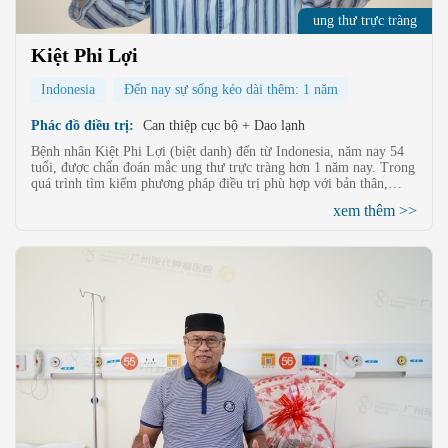
ung thư trực tràng
Kiệt Phi Lợi
Indonesia
Đến nay sự sống kéo dài thêm: 1 năm
Phác đồ điều trị:
Can thiệp cục bộ + Dao lạnh
Bệnh nhân Kiệt Phi Lợi (biệt danh) đến từ Indonesia, năm nay 54
tuổi, được chẩn đoán mắc ung thư trực tràng hơn 1 năm nay. Trong
quá trình tìm kiếm phương pháp điều trị phù hợp với bản thân,
thông qua tìm hiểu về phương pháp điều trị xâm lấn tối thiểu, ông
xem thêm >>
đã tìm thấy Bệnh viện Ung thư St. Stamford Quảng Châu, sau khi
điều trị theo liệu pháp Can thiệp cục bộ + Dao lạnh tại bệnh viện,
tình trạng bệnh của ông đã được kiểm soát và cải thiện đáng kể.
Khi điều trị tại đây, ông đã nhận được sự chăm sóc và quan tâm
chân thành từ các bác sĩ và y tá, giúp ông có thêm dũng khí để
chiến đấu với ung thư.