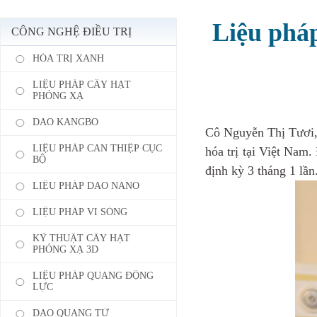
Liệu pháp
CÔNG NGHỆ ĐIỀU TRỊ
HÓA TRỊ XANH
LIỆU PHÁP CẤY HẠT
PHÓNG XẠ
DAO KANGBO
Cô Nguyễn Thị Tươi,
LIỆU PHÁP CAN THIỆP CỤC
hóa trị tại Việt Nam.
BỘ
định kỳ 3 tháng 1 lần
LIỆU PHÁP DAO NANO
LIỆU PHÁP VI SÓNG
KỸ THUẬT CẤY HẠT
PHÓNG XẠ 3D
LIỆU PHÁP QUANG ĐỘNG
LỰC
DAO QUANG TỬ