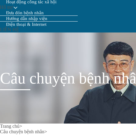
Hoạt động công tác xã hội
Hỗ trợ
Đưa đón bệnh nhân
Hướng dẫn nhập viện
Điện thoại & Internet
LIÊN HỆ
Câu chuyện bệnh nh
Trang chủ
>
Câu chuyện bệnh nhân
>