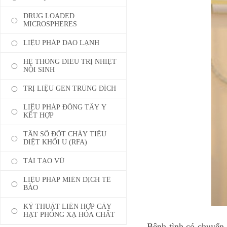
DRUG LOADED
MICROSPHERES
LIỆU PHÁP DAO LẠNH
HỆ THỐNG ĐIỀU TRỊ NHIỆT
NỘI SINH
TRỊ LIỆU GEN TRÚNG ĐÍCH
LIỆU PHÁP ĐÔNG TÂY Y
KẾT HỢP
TẦN SỐ ĐỐT CHÁY TIÊU
DIỆT KHỐI U (RFA)
TÁI TẠO VÚ
LIỆU PHÁP MIỄN DỊCH TẾ
BÀO
KỸ THUẬT LIÊN HỢP CẤY
HẠT PHÓNG XẠ HÓA CHẤT
Bệnh tình có chuyển 