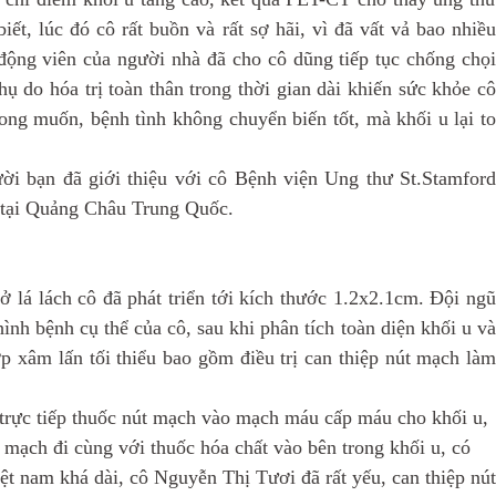
ết, lúc đó cô rất buồn và rất sợ hãi, vì đã vất vả bao nhiều
động viên của người nhà đã cho cô dũng tiếp tục chống chọi
phụ do hóa trị toàn thân trong thời gian dài khiến sức khỏe cô
ong muốn, bệnh tình không chuyển biến tốt, mà khối u lại to
ười bạn đã giới thiệu với cô Bệnh viện Ung thư St.Stamford
ị tại Quảng Châu Trung Quốc.
 ở lá lách cô đã phát triển tới kích thước 1.2x2.1cm. Đội ngũ
h bệnh cụ thể của cô, sau khi phân tích toàn diện khối u và
ợp xâm lấn tối thiểu bao gồm điều trị can thiệp nút mạch làm
trực tiếp thuốc nút mạch vào mạch máu cấp máu cho khối u,
mạch đi cùng với thuốc hóa chất vào bên trong khối u, có
Việt nam khá dài, cô Nguyễn Thị Tươi đã rất yếu, can thiệp nút