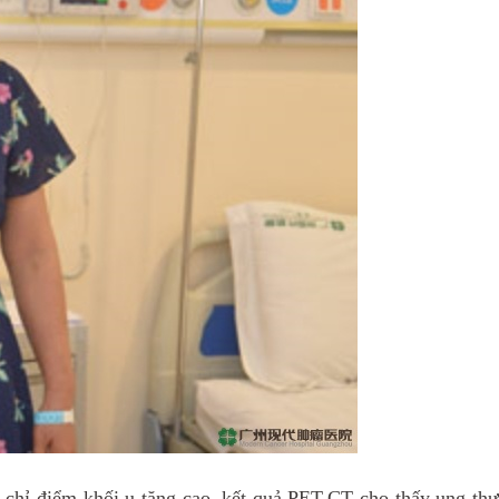
ố chỉ điểm khối u tăng cao, kết quả PET-CT cho thấy ung thư