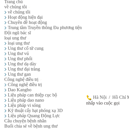
Trang chủ
về chúng tôi
về chúng tôi
Hoạt động hiện đại
Chuyên đề hoạt động
Trung tâm Truyền thông Đa phương tiện
Đội ngũ bác sĩ
loại ung thư
loại ung thư
Ung thư cổ tử cung
Ung thư vú
Ung thư phổi
Ung thư dạ dày
Ung thư đại tràng
Ung thư gan
Công nghệ điều trị
Công nghệ điều trị
Dao Kangbo
Liệu pháp can thiệp cục bộ
Hà Nội
/
Hồ Chí 
Liệu pháp dao nano
nhấp vào cuộc gọi
Liệu pháp vi sóng
Kỹ thuật cấy hạt phóng xạ 3D
Liệu pháp Quang Động Lực
Câu chuyện bệnh nhân
Buổi chia sẻ về bệnh ung thư