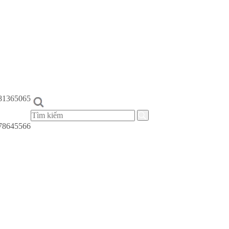
81365065
78645566