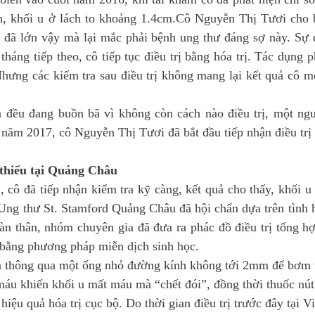
ch, khối u ở lách to khoảng 1.4cm.Cô Nguyễn Thị Tươi cho bi
u đã lớn vậy mà lại mắc phải bệnh ung thư đáng sợ này. Sự 
tháng tiếp theo, cô tiếp tục điều trị bằng hóa trị. Tác dụng 
Nhưng các kiểm tra sau điều trị không mang lại kết quả cô m
n đều đang buồn bã vì không còn cách nào điều trị, một ng
năm 2017, cô Nguyễn Thị Tươi đã bắt đầu tiếp nhận điều tr
i thiểu tại Quảng Châu
, cô đã tiếp nhận kiểm tra kỹ càng, kết quả cho thấy, khối u
g thư St. Stamford Quảng Châu đã hội chẩn dựa trên tình hìn
oàn thân, nhóm chuyên gia đã đưa ra phác đồ điều trị tổng h
 bằng phương pháp miễn dịch sinh học.
à thông qua một ống nhỏ đường kính không tới 2mm để bơm 
áu khiến khối u mất máu mà “chết đói”, đồng thời thuốc nút 
hiệu quả hóa trị cục bộ. Do thời gian điều trị trước đây tại 