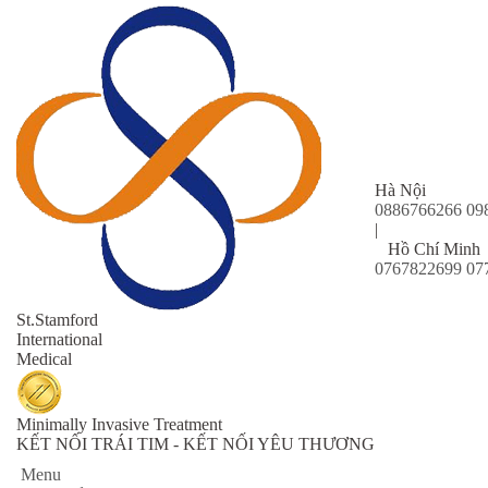
Hà Nội
0886766266
09
|
Hồ Chí Minh
0767822699
07
St
.Stamford
International
Medical
Minimally Invasive Treatment
KẾT NỐI TRÁI TIM - KẾT NỐI YÊU THƯƠNG
Menu