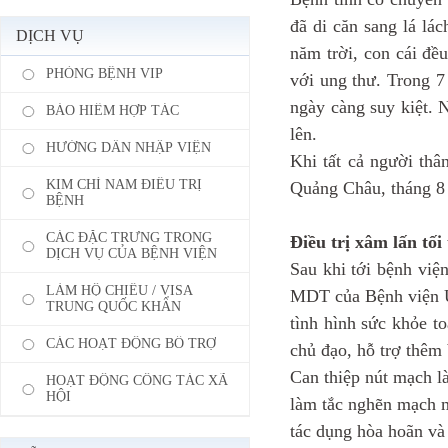
đã di căn sang lá lá
DỊCH VỤ
năm trời, con cái đề
PHÒNG BỆNH VIP
với ung thư. Trong 7 
ngày càng suy kiệt. 
BẢO HIỂM HỢP TÁC
lên.
HƯỚNG DẪN NHẬP VIỆN
Khi tất cả người thâ
KIM CHỈ NAM ĐIỀU TRỊ
Quảng Châu, tháng 8 
BỆNH
CÁC ĐẶC TRƯNG TRONG
Điều trị xâm lấn tố
DỊCH VỤ CỦA BỆNH VIỆN
Sau khi tới bệnh viện
LÀM HỘ CHIẾU / VISA
MDT của Bệnh viện Un
TRUNG QUỐC KHẨN
tình hình sức khỏe t
CÁC HOẠT ĐỘNG BỔ TRỢ
chủ đạo, hỗ trợ thêm
Can thiệp nút mạch l
HOẠT ĐỘNG CÔNG TÁC XÃ
HỘI
làm tắc nghẽn mạch m
tác dụng hòa hoãn và 