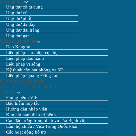
loại ung thư
Ung thư cổ tử cung
Ung thư vú
Ung thư phổi
Ung thư dạ dày
Ung thư đại tràng
Ung thư gan
Công nghệ điều trị
Dao Kangbo
Liệu pháp can thiệp cục bộ
Liệu pháp dao nano
Liệu pháp vi sóng
Kỹ thuật cấy hạt phóng xạ 3D
Liệu pháp Quang Động Lực
Câu chuyện bệnh nhân
Buổi chia sẻ về bệnh ung thư
Dịch vụ
Phòng bệnh VIP
Bảo hiểm hợp tác
Hướng dẫn nhập viện
Kim chỉ nam điều trị bệnh
Các đặc trưng trong dịch vụ của Bệnh viện
Làm hộ chiếu / Visa Trung Quốc khẩn
Các hoạt động bổ trợ