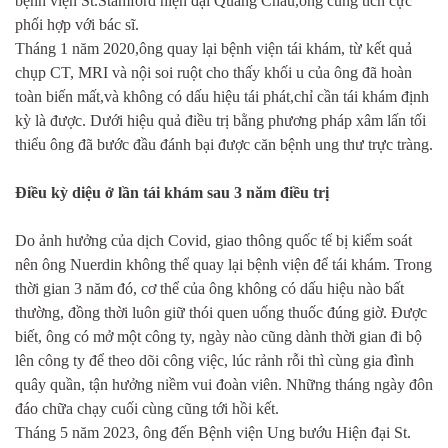
bệnh viện St.Stamford hiện đại Quảng Châu,ông cũng tích cực
phối hợp với bác sĩ.
Tháng 1 năm 2020,ông quay lại bệnh viện tái khám, từ kết quả
chụp CT, MRI và nội soi ruột cho thấy khối u của ông đã hoàn
toàn biến mất,và không có dấu hiệu tái phát,chỉ cần tái khám định
kỳ là được. Dưới hiệu quả điều trị bằng phương pháp xâm lấn tối
thiểu ông đã bước đầu đánh bại được căn bệnh ung thư trực tràng.
Điều kỳ diệu ở lần tái khám sau 3 năm điều trị
Do ảnh hưởng của dịch Covid, giao thông quốc tế bị kiểm soát
nên ông Nuerdin không thể quay lại bệnh viện để tái khám. Trong
thời gian 3 năm đó, cơ thể của ông không có dấu hiệu nào bất
thường, đồng thời luôn giữ thói quen uống thuốc đúng giờ. Được
biết, ông có mở một công ty, ngày nào cũng dành thời gian đi bộ
lên công ty để theo dõi công việc, lúc rảnh rỗi thì cùng gia đình
quây quần, tận hưởng niềm vui đoàn viên. Những tháng ngày đôn
đáo chữa chạy cuối cùng cũng tới hồi kết.
Tháng 5 năm 2023, ông đến Bệnh viện Ung bướu Hiện đại St.