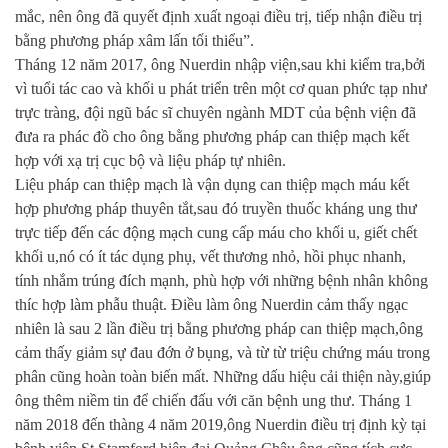
mắc, nên ông đã quyết định xuất ngoại điều trị, tiếp nhận điều trị
bằng phương pháp xâm lấn tối thiểu”.
Tháng 12 năm 2017, ông Nuerdin nhập viện,sau khi kiểm tra,bởi
vì tuổi tác cao và khối u phát triển trên một cơ quan phức tạp như
trực tràng, đội ngũ bác sĩ chuyên ngành MDT của bệnh viện đã
đưa ra phác đồ cho ông bằng phương pháp can thiệp mạch kết
hợp với xạ trị cục bộ và liệu pháp tự nhiên.
Liệu pháp can thiệp mạch là vận dụng can thiệp mạch máu kết
hợp phương pháp thuyên tắt,sau đó truyền thuốc kháng ung thư
trực tiếp đến các động mạch cung cấp máu cho khối u, giết chết
khối u,nó có ít tác dụng phụ, vết thương nhỏ, hồi phục nhanh,
tính nhắm trúng đích mạnh, phù hợp với những bệnh nhân không
thíc hợp làm phẫu thuật. Điều làm ông Nuerdin cảm thấy ngạc
nhiên là sau 2 lần điều trị bằng phương pháp can thiệp mạch,ông
cảm thấy giảm sự đau đớn ở bụng, và từ từ triệu chứng máu trong
phân cũng hoàn toàn biến mất. Những dấu hiệu cải thiện này,giúp
ông thêm niềm tin để chiến đấu với căn bệnh ung thư. Tháng 1
năm 2018 đến thàng 4 năm 2019,ông Nuerdin điều trị định kỳ tại