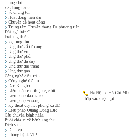
Trang chủ
về chúng tôi
về chúng tôi
Hoạt động hiện đại
Chuyên đề hoạt động
Trung tâm Truyền thông Đa phương tiện
Đội ngũ bác sĩ
loại ung thư
loại ung thư
Ung thư cổ tử cung
Ung thư vú
Ung thư phổi
Ung thư dạ dày
Ung thư đại tràng
Ung thư gan
Công nghệ điều trị
Công nghệ điều trị
Dao Kangbo
Liệu pháp can thiệp cục bộ
Hà Nội
/
Hồ Chí Minh
Liệu pháp dao nano
nhấp vào cuộc gọi
Liệu pháp vi sóng
Kỹ thuật cấy hạt phóng xạ 3D
Liệu pháp Quang Động Lực
Câu chuyện bệnh nhân
Buổi chia sẻ về bệnh ung thư
Dịch vụ
Dịch vụ
Phòng bệnh VIP