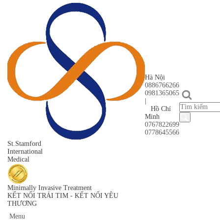
Hà Nội
0886766266
0981365065
|
Hồ Chí
Minh
0767822699
0778645566
St
.Stamford
International
Medical
Minimally Invasive Treatment
KẾT NỐI TRÁI TIM - KẾT NỐI YÊU
THƯƠNG
Menu