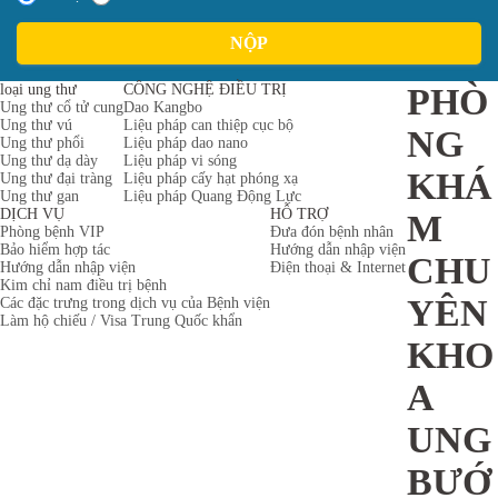
NỘP
loại ung thư
CÔNG NGHỆ ĐIỀU TRỊ
PHÒ
Ung thư cổ tử cung
Dao Kangbo
Ung thư vú
Liệu pháp can thiệp cục bộ
NG
Ung thư phổi
Liệu pháp dao nano
Ung thư dạ dày
Liệu pháp vi sóng
KHÁ
Ung thư đại tràng
Liệu pháp cấy hạt phóng xạ
Ung thư gan
Liệu pháp Quang Động Lực
DỊCH VỤ
HỖ TRỢ
M
Phòng bệnh VIP
Đưa đón bệnh nhân
Bảo hiểm hợp tác
Hướng dẫn nhập viện
CHU
Hướng dẫn nhập viện
Điện thoại & Internet
Kim chỉ nam điều trị bệnh
YÊN
Các đặc trưng trong dịch vụ của Bệnh viện
Làm hộ chiếu / Visa Trung Quốc khẩn
KHO
A
UNG
BƯỚ