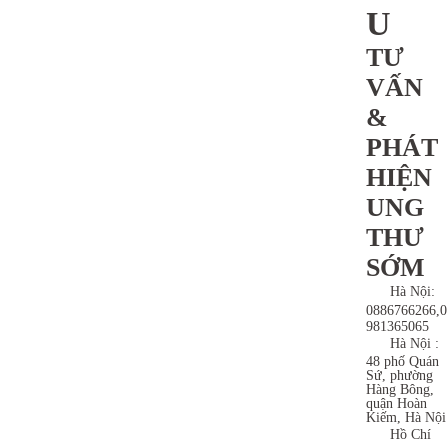
U
TƯ
VẤN
&
PHÁT
HIỆN
UNG
THƯ
SỚM
Hà Nội:
0886766266,0
981365065
Hà Nội :
48 phố Quán
Sứ, phường
Hàng Bông,
quận Hoàn
Kiếm, Hà Nội
Hồ Chí