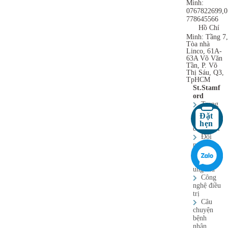
Minh:
0767822699,0
778645566
Hồ Chí
Minh: Tầng 7
Tòa nhà
Linco, 61A-
63A Võ Văn
Tần, P. Võ
Thị Sáu, Q3,
TpHCM
St.Stamf
ord
Trang
chủ
về
chúng tôi
Đội
ngũ bác
sĩ
loại
ung thư
Công
nghệ điều
trị
Câu
chuyện
bệnh
nhân