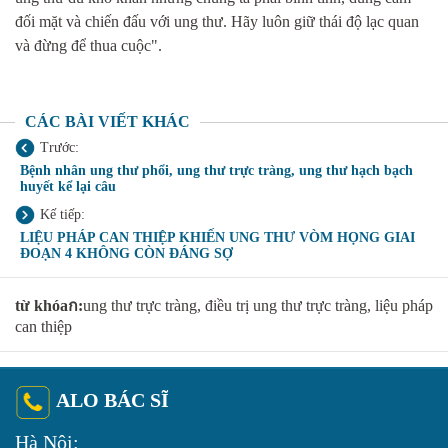
đối mặt và chiến đấu với ung thư. Hãy luôn giữ thái độ lạc quan
và đừng để thua cuộc".
CÁC BÀI VIẾT KHÁC
Trước:
Bệnh nhân ung thư phổi, ung thư trực tràng, ung thư hạch bạch
huyết kể lại câu
Kế tiếp:
LIỆU PHÁP CAN THIỆP KHIẾN UNG THƯ VÒM HỌNG GIAI
ĐOẠN 4 KHÔNG CÒN ĐÁNG SỢ
từ khóaก:
ung thư trực tràng, điều trị ung thư trực tràng, liệu pháp
can thiệp
ALO BÁC SĨ
Hà Nội: