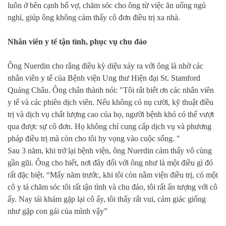
luôn ở bên cạnh bố vợ, chăm sóc cho ông từ việc ăn uống ngủ
nghỉ, giúp ông không cảm thấy cô đơn điều trị xa nhà.
Nhân viên y tế tận tình, phục vụ chu đáo
Ông Nuerdin cho rằng điều kỳ diệu xảy ra với ông là nhờ các
nhân viên y tế của Bệnh viện Ung thư Hiện đại St. Stamford
Quảng Châu. Ông chân thành nói: "Tôi rất biết ơn các nhân viên
y tế và các phiên dịch viên. Nếu không có nụ cười, kỹ thuật điều
trị và dịch vụ chất lượng cao của họ, người bệnh khó có thể vượt
qua được sự cô đơn. Họ không chỉ cung cấp dịch vụ và phương
pháp điều trị mà còn cho tôi hy vọng vào cuộc sống. "
Sau 3 năm, khi trở lại bệnh viện, ông Nuerdin cảm thấy vô cùng
gần gũi. Ông cho biết, nơi đây đối với ông như là một điều gì đó
rất đặc biệt. “Mấy năm trước, khi tôi còn nằm viện điều trị, có một
cô y tá chăm sóc tôi rất tận tình và chu đáo, tôi rất ấn tượng với cô
ấy. Nay tái khám gặp lại cô ấy, tôi thấy rất vui, cảm giác giống
như gặp con gái của mình vậy”