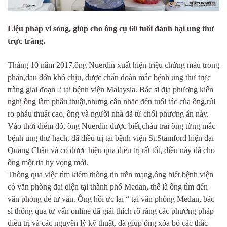
Liệu pháp vi sóng, giúp cho ông cụ 60 tuổi đánh bại ung thư
trực tràng.
Tháng 10 năm 2017,ông Nuerdin xuất hiện triệu chứng máu trong
phân,đau đớn khó chịu, được chẩn đoán mắc bệnh ung thư trực
tràng giai đoạn 2 tại bệnh viện Malaysia. Bác sĩ địa phương kiến
nghị ông làm phẫu thuật,nhưng cân nhắc đến tuổi tác của ông,rủi
ro phẫu thuật cao, ông và người nhà đã từ chối phương án này.
Vào thời điểm đó, ông Nuerdin được biết,cháu trai ông từng mắc
bệnh ung thư hạch, đã điều trị tại bệnh viện St.Stamford hiện đại
Quảng Châu và có được hiệu qủa điều trị rất tốt, điều này đã cho
ông một tia hy vọng mới.
Thông qua việc tìm kiếm thông tin trên mạng,ông biết bệnh viện
có văn phòng đại diện tại thành phố Medan, thế là ông tìm đến
văn phòng để tư vấn. Ông hồi ức lại “ tại văn phòng Medan, bác
sĩ thông qua tư vấn online đã giải thích rõ ràng các phương pháp
điều trị và các nguyên lý kỹ thuật, đã giúp ông xóa bỏ các thắc