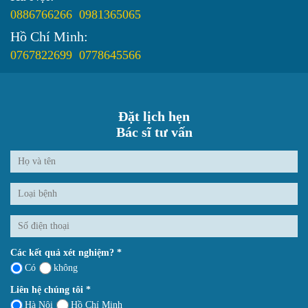
0886766266
0981365065
Hồ Chí Minh:
0767822699
0778645566
Đặt lịch hẹn
Bác sĩ tư vấn
Các kết quả xét nghiệm? *
Có
không
Liên hệ chúng tôi *
Hà Nội
Hồ Chí Minh