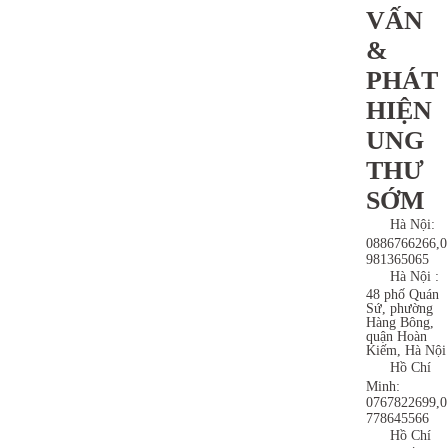
VẤN
&
PHÁT
HIỆN
UNG
THƯ
SỚM
Hà Nội:
0886766266,0
981365065
Hà Nội :
48 phố Quán
Sứ, phường
Hàng Bông,
quận Hoàn
Kiếm, Hà Nội
Hồ Chí
Minh:
0767822699,0
778645566
Hồ Chí