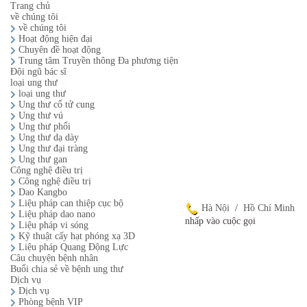
Trang chủ
về chúng tôi
về chúng tôi
Hoạt động hiện đại
Chuyên đề hoạt động
Trung tâm Truyền thông Đa phương tiện
Đội ngũ bác sĩ
loại ung thư
loại ung thư
Ung thư cổ tử cung
Ung thư vú
Ung thư phổi
Ung thư dạ dày
Ung thư đại tràng
Ung thư gan
Công nghệ điều trị
Công nghệ điều trị
Dao Kangbo
Liệu pháp can thiệp cục bộ
Hà Nội
/
Hồ Chí Minh
Liệu pháp dao nano
nhấp vào cuộc gọi
Liệu pháp vi sóng
Kỹ thuật cấy hạt phóng xạ 3D
Liệu pháp Quang Động Lực
Câu chuyện bệnh nhân
Buổi chia sẻ về bệnh ung thư
Dịch vụ
Dịch vụ
Phòng bệnh VIP