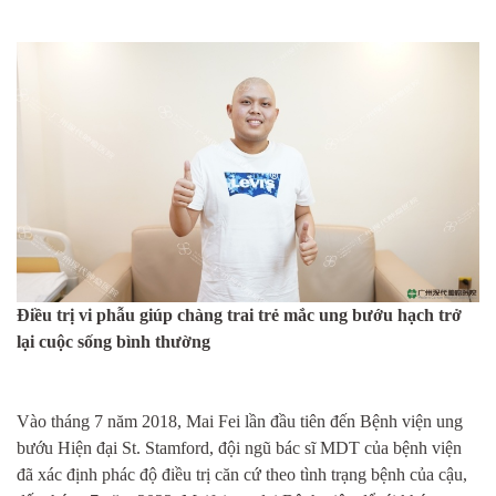
Điều trị
vi phẫu
giúp chàng
trai
trẻ
mắc
ung bư
ớ
u
hạch trở
lại cuộc sống bình thường
Vào tháng 7 năm 2018, Mai Fei lần đầu tiên đến Bệnh viện
ung
bư
ớ
u
Hiện đại St
. Stamford, đội ngũ bác sĩ MDT của bệnh viện
đã xác định phác độ điều trị căn cứ theo tình trạng bệnh của cậu,