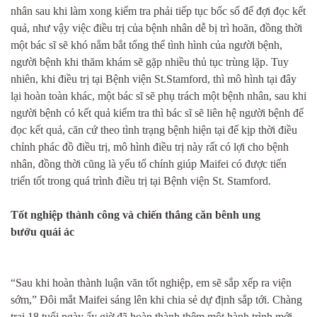
nhân sau khi làm xong kiểm tra phải tiếp tục bốc số để đợi đọc kết
quả, như vậy việc điều trị của bệnh nhân dễ bị trì hoãn, đồng thời
một bác sĩ sẽ khó nắm bắt tổng thể tình hình của người bệnh,
người bệnh khi thăm khám sẽ gặp nhiều thủ tục trùng lặp. Tuy
nhiên, khi điều trị tại Bệnh viện St.Stamford, thì mô hình tại đây
lại hoàn toàn khác, một bác sĩ sẽ phụ trách một bệnh nhân, sau khi
người bệnh có kết quả kiểm tra thì bác sĩ sẽ liên hệ người bệnh để
đọc kết quả, căn cứ theo tình trạng bệnh hiện tại để kịp thời điều
chỉnh phác đồ điều trị, mô hình điều trị này
rất có lợi cho bệnh
nhân, đồng thời cũng là
yếu tố chính giúp Maifei có được tiến
triển tốt trong quá trình điều trị tại Bệnh viện St. Stamford.
Tốt nghiệp thành công và
chiến thắng căn bênh
ung
bư
ớ
u
quái ác
“Sau khi hoàn thành luận văn tốt nghiệp,
em sẽ sắp xếp ra viện
sớm
,”
Đôi mắt
Mai
fei
sáng
lên khi chia sẻ dự định sắp tới
. Chàng
trai 18 tuổi
ngày
ấy giờ
đã hoàn thành thêm một hành trình mới