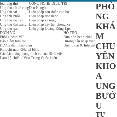
loại ung thư
CÔNG NGHỆ ĐIỀU TRỊ
PHÒ
Ung thư cổ tử cung
Dao Kangbo
Ung thư vú
Liệu pháp can thiệp cục bộ
NG
Ung thư phổi
Liệu pháp dao nano
Ung thư dạ dày
Liệu pháp vi sóng
KHÁ
Ung thư đại tràng
Liệu pháp cấy hạt phóng xạ
Ung thư gan
Liệu pháp Quang Động Lực
DỊCH VỤ
HỖ TRỢ
M
Phòng bệnh VIP
Đưa đón bệnh nhân
Bảo hiểm hợp tác
Hướng dẫn nhập viện
CHU
Hướng dẫn nhập viện
Điện thoại & Internet
Kim chỉ nam điều trị bệnh
YÊN
Các đặc trưng trong dịch vụ của Bệnh viện
Làm hộ chiếu / Visa Trung Quốc khẩn
KHO
A
UNG
BƯỚ
U
TƯ