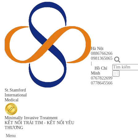
Hà Nội
0886766266
0981365065
|
Hồ Chí
Minh
0767822699
0778645566
St
.Stamford
International
Medical
Minimally Invasive Treatment
KẾT NỐI TRÁI TIM - KẾT NỐI YÊU
THƯƠNG
Menu