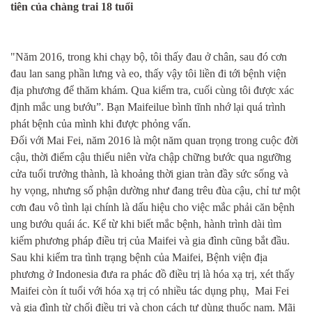
tiên của chàng
trai 18 tuổi
"Năm 2016,
trong khi chạy bộ, tôi thấy đau ở chân, sau đó cơn
đau lan sang phần lưng và eo, thấy vậy tôi liền đi tới bệnh viện
địa phương để thăm khám. Qua kiểm tra, cuối cùng tôi được xác
định mắc
ung bư
ớ
u
”. Bạn Maifeilue bình tĩnh nhớ lại quá trình
phát bệnh của mình khi được phỏng vấn.
Đối với Mai Fei, năm 2016 là một năm quan trọng trong cuộc đời
cậu, thời
điểm cậu thiếu niên vừa chập chững bước qua ngưỡng
cửa
tuổi trưởng thành, là khoảng thời gian tràn đầy sức sống và
hy vọng, nhưng số phận dường như đang trêu đùa cậu
, chỉ tư một
cơn đau
vô tình
lại
chính là
dấu
hiệu cho
việc mắc phải căn
bệnh
ung bư
ớ
u
quái ác
. Kể từ
khi biết mắc bệnh,
hành trình dài tìm
kiếm phương pháp điều trị
của Maifei và gia đình cũng
bắt đầu.
Sau khi kiểm tra tình trạng bệnh của Maifei, Bệnh viện địa
phương ở Indonesia đưa ra phác đồ điều trị là hóa xạ trị, xét thấy
Maifei còn ít tuổi với hóa xạ trị có nhiều tác dụng phụ, Mai Fei
và gia đình từ chối điều trị và chọn cách tự dùng thuốc nam. Mãi