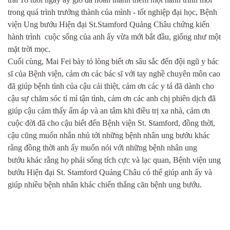
trong quá trình trưởng thành của mình -
tốt nghiệp đại học, Bệnh
viện Ung bướu Hiện đại St.
Stamford Quảng Châu chứng kiến
hành trình
cuộc sống của anh ấy vừa mới bắt đầu, giống như một
mặt trời mọc.
Cuối cùng, Mai Fei bày tỏ lòng biết ơn sâu sắc đến
đội ngũ y bác
sĩ của Bệnh viện, cảm ơn các bác sĩ với tay nghề chuyên môn cao
đã giúp bệnh tình của cậu cải thiệt, cảm ơn các y tá đã dành cho
cậu sự chăm sóc tỉ mỉ tận tình, cảm ơn các anh chị
phiên dịch đã
giúp cậu cảm thấy ấm áp và an tâm khi điều trị xa nhà, cảm ơn
cuộc đời đã cho cậu biết đến Bệnh viện St. Stamford, đồng thời,
cậu cũng muốn nhắn nhủ tới những bệnh nhân
ung bư
ớ
u
khác
rằng
đồng thời anh ấy muốn nói với những bệnh nhân
ung
bư
ớ
u
khác rằng họ phải sống tích cực và lạc quan, Bệnh viện
ung
bư
ớ
u
Hiện đại St. Stamford Quảng Châu có thể giúp anh ấy và
giúp nhiều bệnh nhân
khác
chiến
thắng căn bệnh
ung bư
ớ
u
.