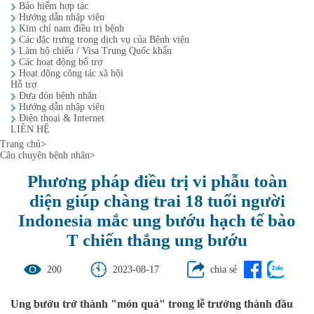
Bảo hiểm hợp tác
Hướng dẫn nhập viện
Kim chỉ nam điều trị bệnh
Các đặc trưng trong dịch vụ của Bệnh viện
Làm hộ chiếu / Visa Trung Quốc khẩn
Các hoạt động bổ trợ
Hoạt động công tác xã hội
Hỗ trợ
Đưa đón bệnh nhân
Hướng dẫn nhập viện
Điện thoại & Internet
LIÊN HỆ
Trang chủ
>
Câu chuyện bệnh nhân
>
Phương pháp điều trị vi phẫu toàn
diện giúp chàng trai 18 tuổi người
Indonesia mắc ung bướu hạch tế bào
T chiến thắng ung bướu
200
2023-08-17
chia sẻ
Ung bư
ớ
u
trở thành "món quà"
trong lễ trưởng thành
đầu