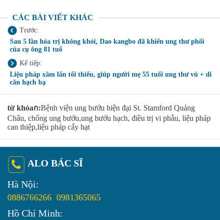
CÁC BÀI VIẾT KHÁC
Trước:
Sau 5 lần hóa trị không khỏi, Dao kangbo đã khiến ung thư phổi
của cụ ông 81 tuổ
Kế tiếp:
Liệu pháp xâm lấn tối thiểu, giúp người mẹ 55 tuổi ung thư vú + di
căn hạch bạ
từ khóaก:
Bệnh viện ung bướu hiện đại St. Stamford Quảng
Châu, chống ung bướu,ung bướu hạch, điều trị vi phẫu, liệu pháp
can thiệp,liệu pháp cấy hạt
ALO BÁC SĨ
Hà Nội:
0886766266
0981365065
Hồ Chí Minh: