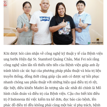
Khi được hỏi cảm nhận về công nghệ
kỹ thuật
y tế của Bệnh viện
ung bư
ớ
u
Hiện đại St. Stamford Quảng Châu, Mai Fei nói rằng
công nghệ xâm lấn tối thiểu tiên tiến của
B
ệnh viện
giúp
anh ấy
tránh
khỏi
các
tác hại của
phương pháp
phẫu thuật và hóa trị liệu
truyền thống,
đồng thời cũng giúp cậu
anh
có được sự
hồi phục
nhanh chóng sau phẫu thuật với những hiệu quả
điều trị
rõ rệt,
đặc biệt, điều khiến Maifei ấn tượng sâu sắc nhất đó chính là M
ô
hình chẩn đoán và điều trị
của Bệnh viện
.
Cậu cho biết khi điều
trị ở Indonesia thì việc kiểm tra kê đơn, đọc báo cáo bệnh, lên
phác đồ điều trì đều không phải cùng một bác sĩ phụ trách, bệnh