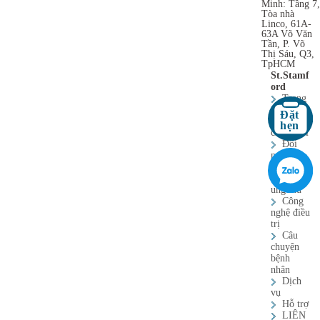
Minh: Tầng 7
Tòa nhà
Linco, 61A-
63A Võ Văn
Tần, P. Võ
Thị Sáu, Q3,
TpHCM
St.Stamf
ord
Trang
chủ
về
chúng tôi
Đội
ngũ bác
sĩ
loại
ung thư
Công
nghệ điều
trị
Câu
chuyện
bệnh
nhân
Dịch
vụ
Hỗ trợ
LIÊN