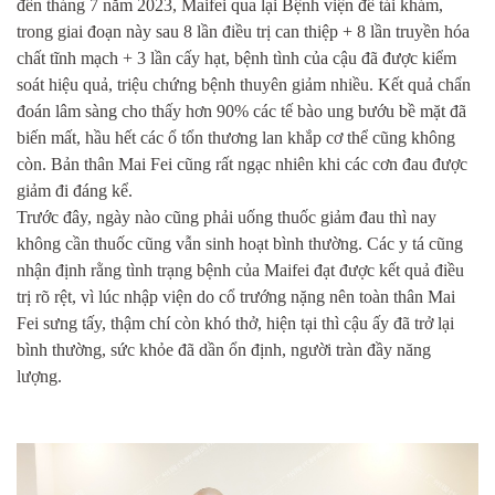
đến tháng 7 năm 2023, Maifei qua lại Bệnh viện để tái khám,
trong giai đoạn này sau
8 lần
điều trị can thiệp
+ 8 lần truyền hóa
chất tĩnh mạch + 3 lần cấy hạt, bệnh tình của cậu
đã được kiểm
soát hiệu quả
, triệu chứng
bệnh
thuyên giảm nhiều.
Kết quả chẩn
đoán lâm sàng cho thấy hơn 90% các tế bào
ung bư
ớ
u
bề mặt đã
biến mất, hầu hết các ổ tổn thương lan khắp cơ thể cũng không
còn. Bản thân Mai Fei cũng rất ngạc nhiên khi các cơn đau
được
giảm đi đáng kể
.
Trước đây, ngày nào cũng phải uống thuốc giảm đau thì nay
không cần thuốc cũng vẫn sinh hoạt bình thường. Các y tá cũng
nhận định rằng tình trạng bệnh của Maifei đạt được kết quả điều
trị rõ rệt, vì lúc nhập viện
do cổ trướng nặng nên toàn thân Mai
Fei sưng tấy, thậm chí còn khó thở, hiện tại
thì cậu
ấy đã trở lại
bình thường,
sức khỏe
đã
dần
ổn định
, người
tràn đầy năng
lượng.