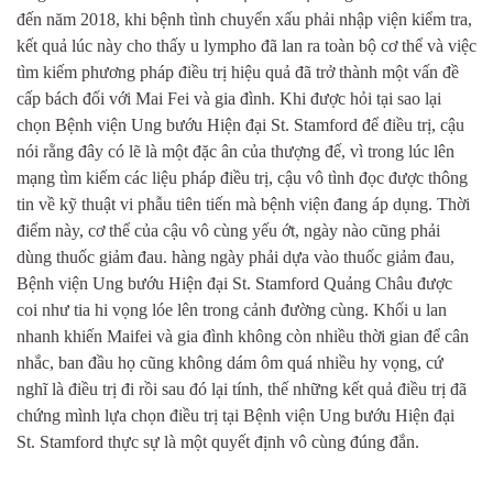
đến năm 2018, khi bệnh tình chuyển xấu phải nhập viện kiểm tra,
kết quả lúc này cho thấy u lympho đã lan ra toàn bộ cơ thể và việc
tìm kiếm phương pháp điều trị hiệu quả đã trở thành một vấn đề
cấp bách đối với Mai Fei và gia đình. Khi được hỏi tại sao lại
chọn Bệnh viện Ung bướu Hiện đại St. Stamford để điều trị, cậu
nói rằng đây có lẽ là một đặc ân của thượng đế, vì trong lúc lên
mạng tìm kiếm các liệu pháp điều trị, cậu vô tình đọc được thông
tin về kỹ thuật vi phẫu tiên tiến mà bệnh viện đang áp dụng. Thời
điểm này, cơ thể của cậu vô cùng yếu ớt, ngày nào cũng phải
dùng thuốc giảm đau. hàng ngày phải dựa vào thuốc giảm đau,
Bệnh viện Ung bướu Hiện đại St. Stamford Quảng Châu được
coi như tia hi vọng lóe lên trong cảnh đường cùng. Khối u lan
nhanh khiến Maifei và gia đình không còn nhiều thời gian để cân
nhắc, ban đầu họ cũng không dám ôm quá nhiều hy vọng, cứ
nghĩ là điều trị đi rồi sau đó lại tính, thế những kết quả điều trị đã
chứng mình lựa chọn điều trị tại Bệnh viện Ung bướu Hiện đại
St. Stamford thực sự là một quyết định vô cùng đúng đắn.