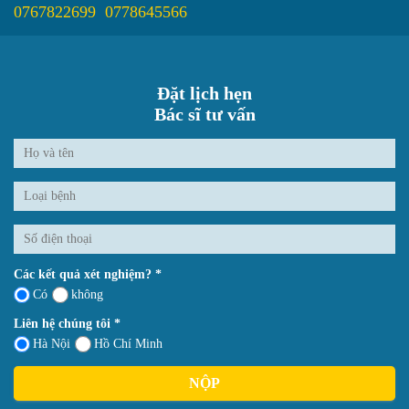
0767822699
0778645566
Đặt lịch hẹn
Bác sĩ tư vấn
Các kết quả xét nghiệm? *
Có
không
Liên hệ chúng tôi *
Hà Nội
Hồ Chí Minh
NỘP