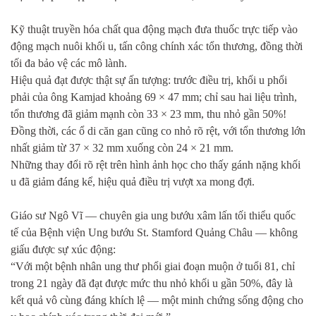
Kỹ thuật truyền hóa chất qua động mạch đưa thuốc trực tiếp vào
động mạch nuôi khối u, tấn công chính xác tổn thương, đồng thời
tối đa bảo vệ các mô lành.
Hiệu quả đạt được thật sự ấn tượng: trước điều trị, khối u phổi
phải của ông Kamjad khoảng 69 × 47 mm; chỉ sau hai liệu trình,
tổn thương đã giảm mạnh còn 33 × 23 mm, thu nhỏ gần 50%!
Đồng thời, các ổ di căn gan cũng co nhỏ rõ rệt, với tổn thương lớn
nhất giảm từ 37 × 32 mm xuống còn 24 × 21 mm.
Những thay đổi rõ rệt trên hình ảnh học cho thấy gánh nặng khối
u đã giảm đáng kể, hiệu quả điều trị vượt xa mong đợi.
Giáo sư Ngô Vĩ — chuyên gia ung bướu xâm lấn tối thiểu quốc
tế của Bệnh viện Ung bướu St. Stamford Quảng Châu — không
giấu được sự xúc động:
“Với một bệnh nhân ung thư phổi giai đoạn muộn ở tuổi 81, chỉ
trong 21 ngày đã đạt được mức thu nhỏ khối u gần 50%, đây là
kết quả vô cùng đáng khích lệ — một minh chứng sống động cho