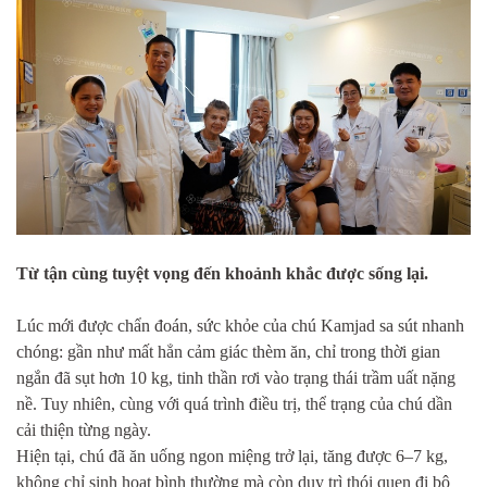
Từ tận cùng tuyệt vọng đến khoảnh khắc được sống lại.
Lúc mới được chẩn đoán, sức khỏe của chú Kamjad sa sút nhanh
chóng: gần như mất hẳn cảm giác thèm ăn, chỉ trong thời gian
ngắn đã sụt hơn 10 kg, tinh thần rơi vào trạng thái trầm uất nặng
nề. Tuy nhiên, cùng với quá trình điều trị, thể trạng của chú dần
cải thiện từng ngày.
Hiện tại, chú đã ăn uống ngon miệng trở lại, tăng được 6–7 kg,
không chỉ sinh hoạt bình thường mà còn duy trì thói quen đi bộ