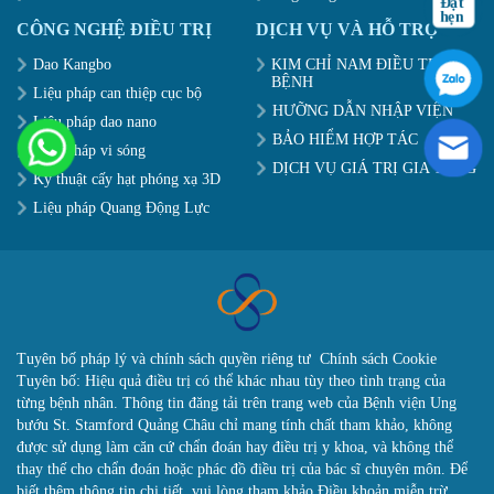
CÔNG NGHỆ ĐIỀU TRỊ
DỊCH VỤ VÀ HỖ TRỢ
Dao Kangbo
KIM CHỈ NAM ĐIỀU TRỊ
BỆNH
Liệu pháp can thiệp cục bộ
HƯỠNG DẪN NHẬP VIỆN
Liệu pháp dao nano
BẢO HIỂM HỢP TÁC
Liệu pháp vi sóng
DỊCH VỤ GIÁ TRỊ GIA TĂNG
Kỹ thuật cấy hạt phóng xạ 3D
Liệu pháp Quang Động Lực
Tuyên bố pháp lý và chính sách quyền riêng tư
Chính sách Cookie
Tuyên bố: Hiệu quả điều trị có thể khác nhau tùy theo tình trạng của
từng bệnh nhân. Thông tin đăng tải trên trang web của Bệnh viện Ung
bướu St. Stamford Quảng Châu chỉ mang tính chất tham khảo, không
được sử dụng làm căn cứ chẩn đoán hay điều trị y khoa, và không thể
thay thế cho chẩn đoán hoặc phác đồ điều trị của bác sĩ chuyên môn. Để
biết thêm thông tin chi tiết, vui lòng tham khảo Điều khoản miễn trừ