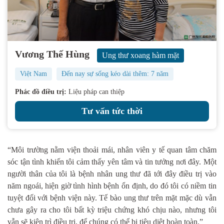
Vương Thế Hùng
Ung thư xoang hàm mặt
Việt Nam
Đến nay sự sống kéo dài thêm: 7 năm
Phác đồ điều trị:
Liệu pháp can thiệp
Tư vấn tức thời
“Môi trường nằm viện thoải mái, nhân viên y tế quan tâm chăm
sóc tận tình khiến tôi cảm thấy yên tâm và tin tưởng nơi đây. Một
người thân của tôi là bệnh nhân ung thư đã tới đây điều trị vào
năm ngoái, hiện giờ tình hình bệnh ổn định, do đó tôi có niềm tin
tuyệt đối với bệnh viện này. Tế bào ung thư trên mặt mặc dù vẫn
chưa gây ra cho tôi bất kỳ triệu chứng khó chịu nào, nhưng tôi
vẫn sẽ kiên trì điều trị, để chúng có thể bị tiêu diệt hoàn toàn.”