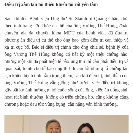
Điều trị xâm lấn tối thiểu khiến tôi rất yên tâm
Sau khi đến Bệnh viện Ung thư St. Stamford Quảng Châu, dựa
theo tình trạng sức khỏe cụ thể của ông Vương Thế Hùng, đoàn
chuyên gia đa chuyên khoa MDT của bệnh viện đã đưa ra
phương án điều trị cụ thể cho ông bao gồm điều trị can thiệp và
xạ trị cục bộ. Bác sĩ điều trị chính cho ông chia sẻ, bệnh lý của
ông Vương Thế Hùng không có bất kỳ một triệu chứng nào,
nhưng một khi đã phát hiện tế bào ung thư thì cần phải điều trị và
quan sát, tránh cho tế bào ung thư di căn tới những tổ chứng lân
cận khiến bệnh tình trầm trọng thêm, sau khi điều trị, tinh thần của
ông Vương Thế Hùng vẫn giống như trước, việc điều trị không
gây bất kỳ ảnh hưởng gì tới cuộc sống của ông, việc ăn uống sinh
hoạt rất bình thường, không có triệu chứng ho, cũng không căng
chướng hoặc đau tức vùng bụng, cân nặng vẫn bình thường.