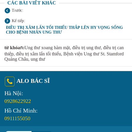
CÁC BÀI VIẾT KHÁC
Trước:
Kế tiếp:
ĐIỀU TRỊ XÂM LẤN TỐI THIỂU THẮP LÊN HY VỌNG SỐNG
CHO BỆNH NHÂN UNG THƯ
từ khóaก:
Ung thư xoang hàm mặt, điều trị ung thư, điều trị can
thiệp, điều trị xâm lấn tối thiểu, Bệnh viện Ung thư St. Stamford
Quảng Châu, ung thư
ALO BÁC SĨ
Hà Nội:
0928622922
Hồ Chí Minh:
0911155050