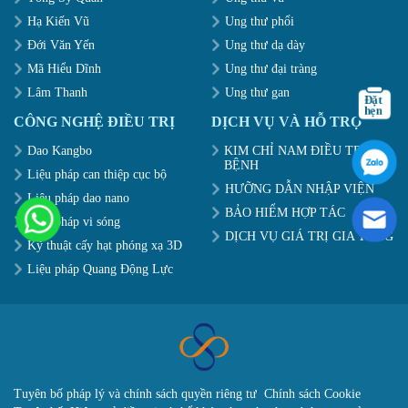
Hạ Kiến Vũ
Ung thư phổi
Đới Văn Yến
Ung thư dạ dày
Mã Hiểu Dĩnh
Ung thư đại tràng
Lâm Thanh
Ung thư gan
CÔNG NGHỆ ĐIỀU TRỊ
DỊCH VỤ VÀ HỖ TRỢ
Dao Kangbo
KIM CHỈ NAM ĐIỀU TRỊ
BỆNH
Liệu pháp can thiệp cục bộ
HƯỠNG DẪN NHẬP VIỆN
Liệu pháp dao nano
BẢO HIỂM HỢP TÁC
Liệu pháp vi sóng
DỊCH VỤ GIÁ TRỊ GIA TĂNG
Kỹ thuật cấy hạt phóng xạ 3D
Liệu pháp Quang Động Lực
Tuyên bố pháp lý và chính sách quyền riêng tư
Chính sách Cookie