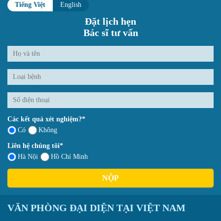
Tiếng Việt
English
Đặt lịch hẹn
Bác sĩ tư vấn
Các kết quả xét nghiệm?*
Có
Không
Liên hệ chúng tôi*
Hà Nội
Hồ Chí Minh
NỘP
VĂN PHÒNG ĐẠI DIỆN TẠI VIỆT NAM