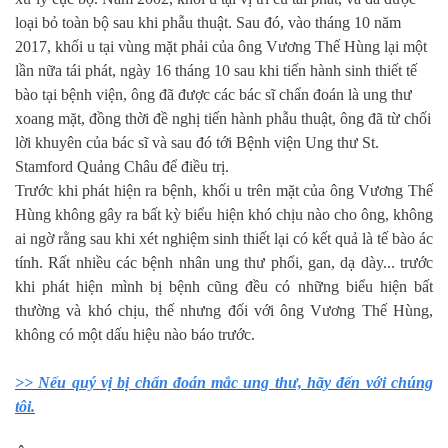
loại bỏ toàn bộ sau khi phẫu thuật. Sau đó, vào tháng 10 năm
2017, khối u tại vùng mặt phải của ông Vương Thế Hùng lại một
lần nữa tái phát, ngày 16 tháng 10 sau khi tiến hành sinh thiết tế
bào tại bệnh viện, ông đã được các bác sĩ chẩn đoán là ung thư
xoang mặt, đồng thời đề nghị tiến hành phẫu thuật, ông đã từ chối
lời khuyên của bác sĩ và sau đó tới Bệnh viện Ung thư St.
Stamford Quảng Châu để điều trị.
Trước khi phát hiện ra bệnh, khối u trên mặt của ông Vương Thế
Hùng không gây ra bất kỳ biểu hiện khó chịu nào cho ông, không
ai ngờ rằng sau khi xét nghiệm sinh thiết lại có kết quả là tế bào ác
tính. Rất nhiều các bệnh nhân ung thư phổi, gan, dạ dày... trước
khi phát hiện mình bị bệnh cũng đều có những biểu hiện bất
thường và khó chịu, thế nhưng đối với ông Vương Thế Hùng,
không có một dấu hiệu nào báo trước.
>> Nếu quý vị bị chẩn đoán mắc ung thư, hãy đến với chúng
tôi.