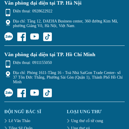
Văn phòng đại diện tại TP. Hà Nội
Điện thoại:
0928622922
Địa chỉ: Tầng 12, DAEHA Business center, 360 đường Kim Mã,
phường Giảng Võ, Hà Nội, Việt Nam.
Văn phòng đại diện tại TP. Hồ Chí Minh
Điện thoại:
0911155050
Địa chỉ: Phòng 1611-Tầng 16 - Toà Nhà SaiGon Trade Center- số
37 Tôn Đức Thắng, Phường Sài Gòn (Quận 1), Thành Phố Hồ Chí
Minh
ĐỘI NGŨ BÁC SĨ
LOẠI UNG THƯ
Lê Văn Thảo
Ung thư cổ tử cung
Tống Sỹ Quân
Ung thư vú