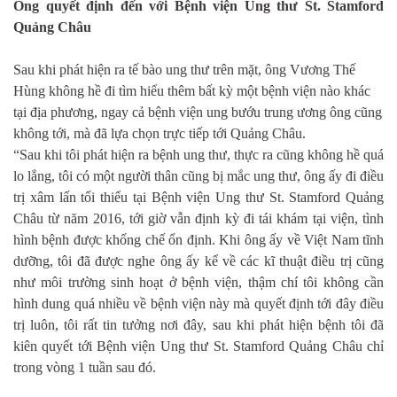
Ông quyết định đến với Bệnh viện Ung thư St. Stamford
Quảng Châu
Sau khi phát hiện ra tế bào ung thư trên mặt, ông Vương Thế
Hùng không hề đi tìm hiểu thêm bất kỳ một bệnh viện nào khác
tại địa phương, ngay cả bệnh viện ung bướu trung ương ông cũng
không tới, mà đã lựa chọn trực tiếp tới Quảng Châu.
“Sau khi tôi phát hiện ra bệnh ung thư, thực ra cũng không hề quá
lo lắng, tôi có một người thân cũng bị mắc ung thư, ông ấy đi điều
trị xâm lấn tối thiểu tại Bệnh viện Ung thư St. Stamford Quảng
Châu từ năm 2016, tới giờ vẫn định kỳ đi tái khám tại viện, tình
hình bệnh được khống chế ổn định. Khi ông ấy về Việt Nam tĩnh
dưỡng, tôi đã được nghe ông ấy kể về các kĩ thuật điều trị cũng
như môi trường sinh hoạt ở bệnh viện, thậm chí tôi không cần
hình dung quá nhiều về bệnh viện này mà quyết định tới đây điều
trị luôn, tôi rất tin tưởng nơi đây, sau khi phát hiện bệnh tôi đã
kiên quyết tới Bệnh viện Ung thư St. Stamford Quảng Châu chỉ
trong vòng 1 tuần sau đó.