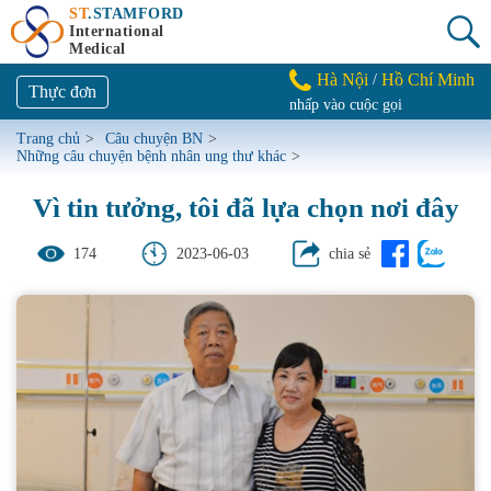
ST
.STAMFORD
International
Medical
Hà Nội
Hồ Chí Minh
/
Thực đơn
nhấp vào cuộc gọi
Trang chủ
>
Câu chuyện BN
>
Những câu chuyện bệnh nhân ung thư khác
>
Vì tin tưởng, tôi đã lựa chọn nơi đây
174
2023-06-03
chia sẻ