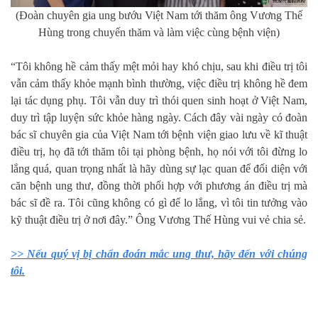
(Đoàn chuyên gia ung bướu Việt Nam tới thăm ông Vương Thế
Hùng trong chuyến thăm và làm việc cùng bệnh viện)
“Tôi không hề cảm thấy mệt mỏi hay khó chịu, sau khi điều trị tôi
vẫn cảm thấy khỏe mạnh bình thường, việc điều trị không hề đem
lại tác dụng phụ. Tôi vẫn duy trì thói quen sinh hoạt ở Việt Nam,
duy trì tập luyện sức khỏe hàng ngày. Cách đây vài ngày có đoàn
bác sĩ chuyên gia của Việt Nam tới bệnh viện giao lưu về kĩ thuật
điều trị, họ đã tới thăm tôi tại phòng bệnh, họ nói với tôi đừng lo
lắng quá, quan trọng nhất là hãy dùng sự lạc quan để đối diện với
căn bệnh ung thư, đồng thời phối hợp với phương án điều trị mà
bác sĩ đề ra. Tôi cũng không có gì để lo lắng, vì tôi tin tưởng vào
kỹ thuật điều trị ở nơi đây.” Ông Vương Thế Hùng vui vẻ chia sẻ.
>> Nếu quý vị bị chẩn đoán mắc ung thư, hãy đến với chúng
tôi.