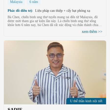
Malaysia
6 năm
Phác đồ điều trị:
Liệu pháp can thiệp + cấy hạt phóng xạ
Bà Chen, chiến binh ung thư tuyến mang tai đến từ Malaysia, đã
được mời tham gia sự kiện lần này. Là chiến binh ung thư sống
khỏe hơn 6 năm nay, bà Chen đã rất xúc động và chân thành chia sẻ
với mọi người về hành trình điều trị và chiếng thắng ung thư của
xem thêm >>
mình.
U thể thần kinh nội tiết
SADIE