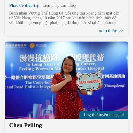
Phác đồ điều trị:
Liệu pháp can thiệp
Bệnh nhân Vương Thế Hùng 64 tuổi ung thư xoang hàm mặt đến
từ Việt Nam, tháng 10 năm 2017 sau khi tiến hành sinh thiết đối
với khối u tại vùng mặt phải, ông đã được bác sĩ tại địa phương
chẩn đoán là ung thư xoang hàm mặt và đề nghị phẫu thuật, ông
xem thêm >>
Vương Thế Hùng đã từ chối, sau đó đã tới Bệnh viện Ung thư St.
Stamford Quảng Châu để điều trị xâm lấn tối thiểu tổng hợp, hiện
giờ tình hình bệnh ổn định.
Ung thư tuyến mang tai
Chen Peiling