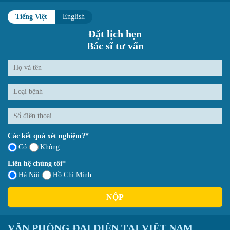
Tiếng Việt
English
Đặt lịch hẹn
Bác sĩ tư vấn
Các kết quả xét nghiệm?*
Có
Không
Liên hệ chúng tôi*
Hà Nội
Hồ Chí Minh
NỘP
VĂN PHÒNG ĐẠI DIỆN TẠI VIỆT NAM