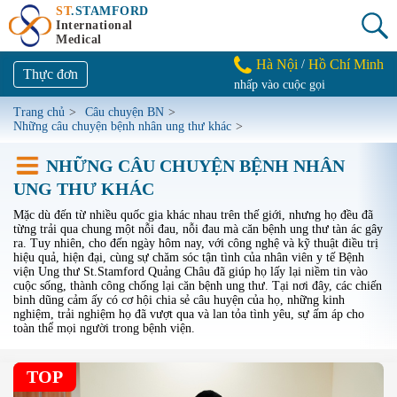
ST
.STAMFORD
International
Medical
Hà Nội
Hồ Chí Minh
/
Thực đơn
nhấp vào cuộc gọi
Trang chủ
>
Câu chuyện BN
>
Những câu chuyện bệnh nhân ung thư khác
>
NHỮNG CÂU CHUYỆN BỆNH NHÂN
UNG THƯ KHÁC
Mặc dù đến từ nhiều quốc gia khác nhau trên thế giới, nhưng họ đều đã
từng trải qua chung một nỗi đau, nỗi đau mà căn bệnh ung thư tàn ác gây
ra. Tuy nhiên, cho đến ngày hôm nay, với công nghệ và kỹ thuật điều trị
hiệu quả, hiện đại, cùng sự chăm sóc tận tình của nhân viên y tế Bệnh
viện Ung thư St.Stamford Quảng Châu đã giúp họ lấy lại niềm tin vào
cuộc sống, thành công chống lại căn bệnh ung thư. Tại nơi đây, các chiến
binh dũng cảm ấy có cơ hội chia sẻ câu huyện của họ, những kinh
nghiệm, trải nghiệm họ đã vượt qua và lan tỏa tình yêu, sự ấm áp cho
toàn thể mọi người trong bệnh viện.
TOP