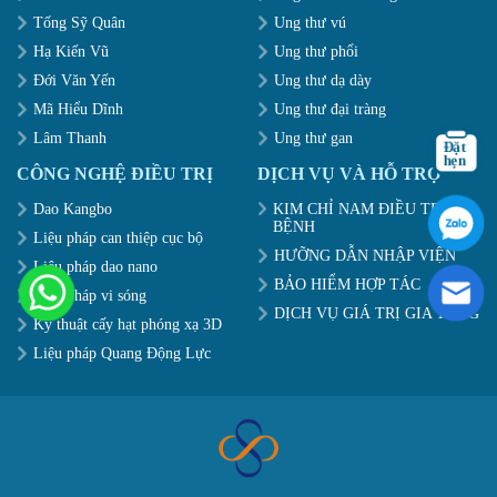
Tống Sỹ Quân
Ung thư vú
Hạ Kiến Vũ
Ung thư phổi
Đới Văn Yến
Ung thư dạ dày
Mã Hiểu Dĩnh
Ung thư đại tràng
Lâm Thanh
Ung thư gan
CÔNG NGHỆ ĐIỀU TRỊ
DỊCH VỤ VÀ HỖ TRỢ
Dao Kangbo
KIM CHỈ NAM ĐIỀU TRỊ
BỆNH
Liệu pháp can thiệp cục bộ
HƯỠNG DẪN NHẬP VIỆN
Liệu pháp dao nano
BẢO HIỂM HỢP TÁC
Liệu pháp vi sóng
DỊCH VỤ GIÁ TRỊ GIA TĂNG
Kỹ thuật cấy hạt phóng xạ 3D
Liệu pháp Quang Động Lực