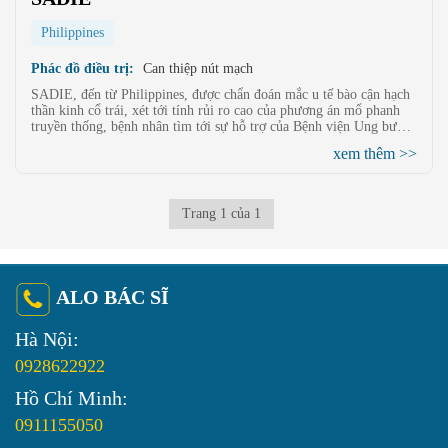
Philippines
Phác đồ điều trị:
Can thiệp nút mạch
SADIE, đến từ Philippines, được chẩn đoán mắc u tế bào cận hạch
thần kinh cổ trái, xét tới tính rủi ro cao của phương án mổ phanh
truyền thống, bệnh nhân tìm tới sự hỗ trợ của Bệnh viện Ung bướu
St.Stamford Quảng Châu; và sau khi trải qua các đợt điều trị Xâm
xem thêm >>
lấn tối thiểu tại đây, khối u đã teo nhỏ, tình trạng sức khỏe hiện tại
có nhiều chuyển biến tốt, dần dần cũng có thể trở lại cuộc sống
thường nhật.
Trang 1 của 1
ALO BÁC SĨ
Hà Nội:
0928622922
Hồ Chí Minh:
0911155050