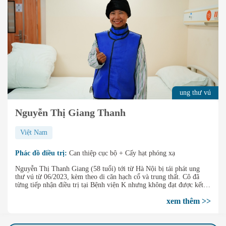
ung thư vú
Nguyễn Thị Giang Thanh
Việt Nam
Phác đồ điều trị:
Can thiệp cục bộ + Cấy hạt phóng xạ
Nguyễn Thị Thanh Giang (58 tuổi) tới từ Hà Nội bị tái phát ung
thư vú từ 06/2023, kèm theo di căn hạch cổ và trung thất. Cô đã
từng tiếp nhận điều trị tại Bệnh viện K nhưng không đạt được kết
quả tốt. Tháng 01/2025, sau khi tiếp nhận điều trị Can thiệp cục bộ
xem thêm >>
kết hợp Cấy hạt phóng xạ, khối u di căn của cô đã được thu nhỏ tới
80%, thậm chí có một số hạch trên hình ảnh đã hoàn toàn biến mất.