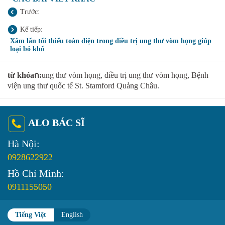
Trước:
Kế tiếp:
Xâm lấn tối thiểu toàn diện trong điều trị ung thư vòm họng giúp
loại bỏ khố
từ khóaก:
ung thư vòm họng, điều trị ung thư vòm họng, Bệnh
viện ung thư quốc tế St. Stamford Quảng Châu.
ALO BÁC SĨ
Hà Nội:
0928622922
Hồ Chí Minh:
0911155050
Tiếng Việt
English