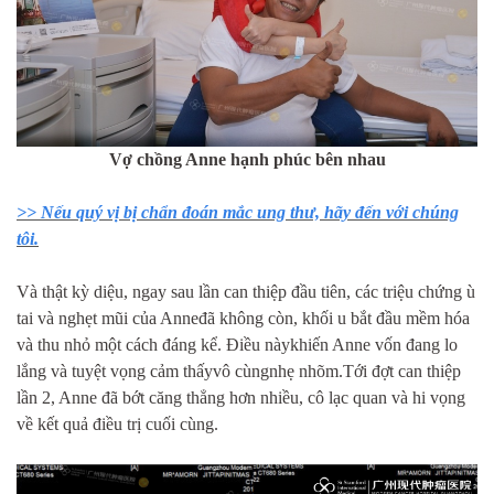
Vợ chồng Anne hạnh phúc bên nhau
>> Nếu quý vị bị chẩn đoán mắc ung thư, hãy đến với chúng
tôi.
Và thật kỳ diệu, ngay sau lần can thiệp đầu tiên, các triệu chứng ù
tai và nghẹt mũi của Anneđã không còn, khối u bắt đầu mềm hóa
và thu nhỏ một cách đáng kể. Điều nàykhiến Anne vốn đang lo
lắng và tuyệt vọng cảm thấyvô cùngnhẹ nhõm.Tới đợt can thiệp
lần 2, Anne đã bớt căng thẳng hơn nhiều, cô lạc quan và hi vọng
về kết quả điều trị cuối cùng.