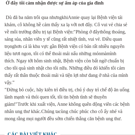
Ở đây tôi cảm nhận được sự ấm áp của gia đình
Dù đã ba năm trôi qua nhưngkhiAnnie quay lại Bệnh viện tái
khám, cô không hề cảm thấy xa lạ với nơi đây. Cô vui vẻ chia sẻ
về môi trường điều trị tại Bệnh viện:"Phòng ở đâythông thoáng,
sáng sủa, nhân viên y tế cũng rất nhiệt tình, vui vẻ. Điều quan
trọnghơn cả là khu vực gần Bệnh viện có bán rất nhiều nguyên
liệu tươi ngon, tôi có thể thoải mái nấu những mónmàmình
thích. Ngay tới hôm sinh nhật, Bệnh viện còn bất ngờ chuẩn bị
cho tôi quà sinh nhật cho tôi nữa. Những điều đó khiến tôi cảm
thấy rất thân thuộc thoải mái và tiện lợi như đang ở nhà của mình
vậy.”
"Đừng bỏ cuộc, hãy kiên trì điều trị, chú ý duy trì chế độ ăn uống
lành mạnh và thói quen tốt, tôi tin bệnh tình sẽ thuyên
giảm!"Trước khi xuất viện, Anne không quên động viên các bệnh
nhân ung thư khác.Chúng tacùng chúc phúc cho cô ấy nhé và
mong rằng mọi người đều sớm chiến thắng căn bệnh ung thư.
CÁC BÀI VIẾT KHÁC