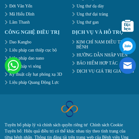
Đới Văn Yến
Ung thư dạ dày
Mã Hiểu Dĩnh
Ung thư đại tràng
Lâm Thanh
Ung thư gan
CÔNG NGHỆ ĐIỀU TRỊ
DỊCH VỤ VÀ HỖ TRỢ
Dao Kangbo
KIM CHỈ NAM ĐIỀU TRỊ
BỆNH
Liệu pháp can thiệp cục bộ
HƯỠNG DẪN NHẬP VIỆN
Liệu pháp dao nano
BẢO HIỂM HỢP TÁC
Liệu pháp vi sóng
DỊCH VỤ GIÁ TRỊ GIA TĂNG
Kỹ thuật cấy hạt phóng xạ 3D
Liệu pháp Quang Động Lực
Tuyên bố pháp lý và chính sách quyền riêng tư
Chính sách Cookie
Tuyên bố: Hiệu quả điều trị có thể khác nhau tùy theo tình trạng của
từng bệnh nhân. Thông tin đăng tải trên trang web của Bệnh viện Ung