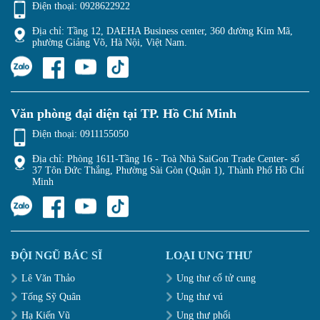
Điện thoại:
0928622922
Địa chỉ: Tầng 12, DAEHA Business center, 360 đường Kim Mã,
phường Giảng Võ, Hà Nội, Việt Nam.
Văn phòng đại diện tại TP. Hồ Chí Minh
Điện thoại:
0911155050
Địa chỉ: Phòng 1611-Tầng 16 - Toà Nhà SaiGon Trade Center- số
37 Tôn Đức Thắng, Phường Sài Gòn (Quận 1), Thành Phố Hồ Chí
Minh
ĐỘI NGŨ BÁC SĨ
LOẠI UNG THƯ
Lê Văn Thảo
Ung thư cổ tử cung
Tống Sỹ Quân
Ung thư vú
Hạ Kiến Vũ
Ung thư phổi