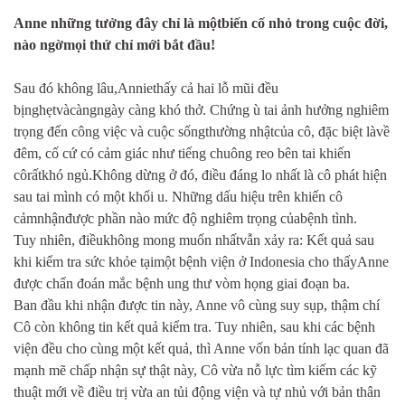
Anne những tưởng đây chỉ là mộtbiến cố nhỏ trong cuộc đời,
nào ngờmọi thứ chỉ mới bắt đầu!
Sau đó không lâu,Anniethấy cả hai lỗ mũi đều
bịnghẹtvàcàngngày càng khó thở. Chứng ù tai ảnh hưởng nghiêm
trọng đến công việc và cuộc sốngthường nhậtcủa cô, đặc biệt làvề
đêm, cố cứ có cảm giác như tiếng chuông reo bên tai khiến
côrấtkhó ngủ.Không dừng ở đó, điều đáng lo nhất là cô phát hiện
sau tai mình có một khối u. Những dấu hiệu trên khiến cô
cảmnhậnđược phần nào mức độ nghiêm trọng củabệnh tình.
Tuy nhiên, điềukhông mong muốn nhấtvẫn xảy ra: Kết quả sau
khi kiểm tra sức khỏe tạimột bệnh viện ở Indonesia cho thấyAnne
được chẩn đoán mắc bệnh ung thư vòm họng giai đoạn ba.
Ban đầu khi nhận được tin này, Anne vô cùng suy sụp, thậm chí
Cô còn không tin kết quả kiểm tra. Tuy nhiên, sau khi các bệnh
viện đều cho cùng một kết quả, thì Anne vốn bản tính lạc quan đã
mạnh mẽ chấp nhận sự thật này, Cô vừa nỗ lực tìm kiếm các kỹ
thuật mới về điều trị vừa an tủi động viện và tự nhủ với bản thân