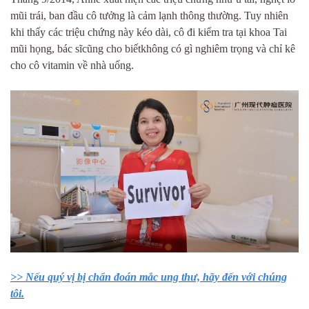
mũi trái, ban đầu cô tưởng là cảm lạnh thông thường. Tuy nhiên
khi thấy các triệu chứng này kéo dài, cô đi kiểm tra tại khoa Tai
mũi họng, bác sĩcũng cho biếtkhông có gì nghiêm trọng và chỉ kê
cho cô vitamin về nhà uống.
>> Nếu quý vị bị chẩn đoán mắc ung thư, hãy đến với chúng
tôi.