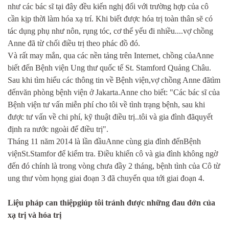
như các bác sĩ tại đây đều kiến nghị đối với trường hợp của cô
cần kịp thời làm hóa xạ trí. Khi biết được hóa trị toàn thân sẽ có
tác dụng phụ như nôn, rụng tóc, cơ thể yếu đi nhiều....vợ chồng
Anne đã từ chối điều trị theo phác đồ đó.
Và rất may mắn, qua các nền tảng trên Internet, chồng củaAnne
biết đến Bệnh viện Ung thư quốc tế St. Stamford Quảng Châu.
Sau khi tìm hiểu các thông tin về Bệnh viện,vợ chồng Anne đãtìm
đếnvăn phòng bệnh viện ở Jakarta.Anne cho biết: "Các bác sĩ của
Bệnh viện tư vấn miễn phí cho tôi về tình trạng bệnh, sau khi
được tư vấn về chi phí, kỹ thuật điều trị..tôi và gia đình đãquyết
định ra nước ngoài để điều trị".
Tháng 11 năm 2014 là lần đầuAnne cùng gia đình đếnBệnh
việnSt.Stamfor để kiểm tra. Điều khiến cô và gia đình không ngờ
đến đó chính là trong vòng chưa đầy 2 tháng, bệnh tình của Cô từ
ung thư vòm họng giai đoạn 3 đã chuyển qua tới giai đoạn 4.
Liệu pháp can thiệpgiúp tôi tránh được những đau đớn của
xạ trị và hóa trị