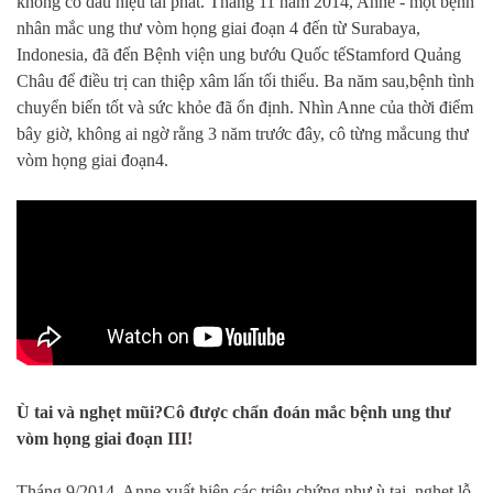
không có dấu hiệu tái phát. Tháng 11 năm 2014, Anne - một bệnh
nhân mắc ung thư vòm họng giai đoạn 4 đến từ Surabaya,
Indonesia, đã đến Bệnh viện ung bướu Quốc tếStamford Quảng
Châu để điều trị can thiệp xâm lấn tối thiểu. Ba năm sau,bệnh tình
chuyển biến tốt và sức khỏe đã ổn định. Nhìn Anne của thời điểm
bây giờ, không ai ngờ rằng 3 năm trước đây, cô từng mắcung thư
vòm họng giai đoạn4.
Ù tai và nghẹt mũi?Cô được chẩn đoán mắc bệnh ung thư
vòm họng giai đoạn III!
Tháng 9/2014, Anne xuất hiện các triệu chứng như ù tai, nghẹt lỗ