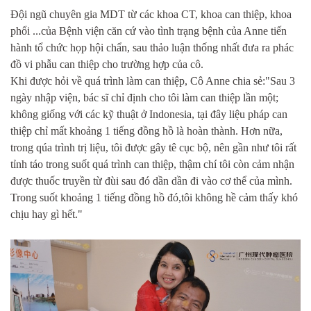
Đội ngũ chuyên gia MDT từ các khoa CT, khoa can thiệp, khoa
phổi ...của Bệnh viện căn cứ vào tình trạng bệnh của Anne tiến
hành tổ chức họp hội chẩn, sau thảo luận thống nhất đưa ra phác
đồ vi phẫu can thiệp cho trường hợp của cô.
Khi được hỏi về quá trình làm can thiệp, Cô Anne chia sẻ:"Sau 3
ngày nhập viện, bác sĩ chỉ định cho tôi làm can thiệp lần một;
không giống với các kỹ thuật ở Indonesia, tại đây liệu pháp can
thiệp chỉ mất khoảng 1 tiếng đồng hồ là hoàn thành. Hơn nữa,
trong qúa trình trị liệu, tôi được gây tê cục bộ, nên gần như tôi rất
tỉnh táo trong suốt quá trình can thiệp, thậm chí tôi còn cảm nhận
được thuốc truyền từ đùi sau đó dần dần đi vào cơ thể của mình.
Trong suốt khoảng 1 tiếng đồng hồ đó,tôi không hề cảm thấy khó
chịu hay gì hết."