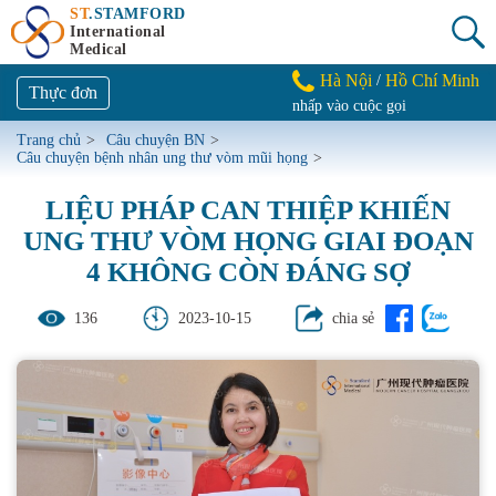
ST
.STAMFORD
International
Medical
Hà Nội
Hồ Chí Minh
/
Thực đơn
nhấp vào cuộc gọi
Trang chủ
>
Câu chuyện BN
>
Câu chuyện bệnh nhân ung thư vòm mũi họng
>
LIỆU PHÁP CAN THIỆP KHIẾN
UNG THƯ VÒM HỌNG GIAI ĐOẠN
4 KHÔNG CÒN ĐÁNG SỢ
136
2023-10-15
chia sẻ