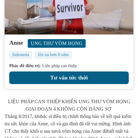
Anne
UNG THƯ VÒM HỌNG
Indonesia
tồn tại hơn 8 năm
Phác đồ điều trị:
Liệu pháp can thiệp
Tư vấn tức thời
LIỆU PHÁP CAN THIỆP KHIẾN UNG THƯ VÒM HỌNG
GIAI ĐOẠN 4 KHÔNG CÒN ĐÁNG SỢ
Tháng 8/2017, khibác sĩ điều trị chính thông báo về kết quả kiểm
tra sức khỏe của Anne, cô và gia đình đã rất vui mừng. Hình ảnh
CT cho thấy khối u sau taivà vòm họng của Anne đãbiết mất và