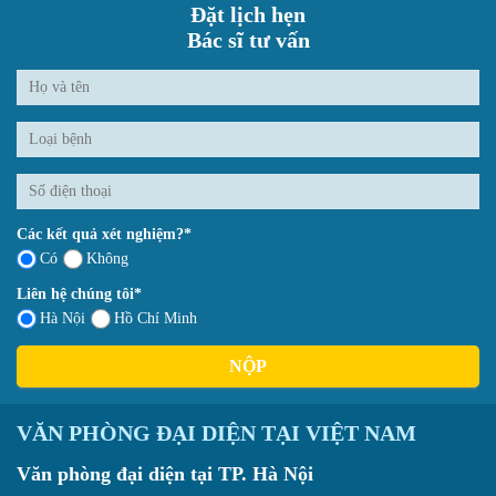
Đặt lịch hẹn
Bác sĩ tư vấn
Các kết quả xét nghiệm?*
Có
Không
Liên hệ chúng tôi*
Hà Nội
Hồ Chí Minh
NỘP
VĂN PHÒNG ĐẠI DIỆN TẠI VIỆT NAM
Văn phòng đại diện tại TP. Hà Nội