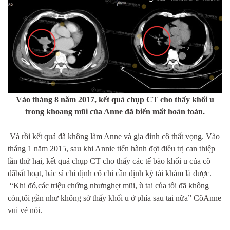
Vào tháng 8 năm 2017, kết quả chụp CT cho thấy khối u
trong khoang mũi của Anne đã biến mất hoàn toàn.
Và rồi kết quả đã không làm Anne và gia đình cô thất vọng. Vào
tháng 1 năm 2015, sau khi Annie tiến hành đợt điều trị can thiệp
lần thứ hai, kết quả chụp CT cho thấy các tế bào khối u của cô
đãbất hoạt, bác sĩ chỉ định cô chỉ cần định kỳ tái khám là được.
“Khi đó,các triệu chứng nhưnghẹt mũi, ù tai của tôi đã không
còn,tôi gần như không sờ thấy khối u ở phía sau tai nữa” CôAnne
vui vẻ nói.