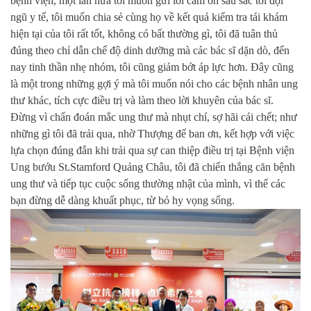
bệnh viện, một lần nữa tôi muốn gửi lời cảm ơn sâu sắc tới đội
ngũ y tế, tôi muốn chia sẻ cùng họ về kết quả kiểm tra tái khám
hiện tại của tôi rất tốt, không có bất thường gì, tôi đã tuân thủ
đúng theo chỉ dẫn chế độ dinh dưỡng mà các bác sĩ dặn dò, đến
nay tinh thần nhẹ nhóm, tôi cũng giảm bớt áp lực hơn. Đây cũng
là một trong những gợi ý mà tôi muốn nói cho các bệnh nhân ung
thư khác, tích cực điều trị và làm theo lời khuyên của bác sĩ.
Đừng vì chẩn đoán mắc ung thư mà nhụt chí, sợ hãi cái chết; như
những gì tôi đã trải qua, nhờ Thượng đế ban ơn, kết hợp với việc
lựa chọn đúng đắn khi trải qua sự can thiệp điều trị tại Bệnh viện
Ung bướu St.Stamford Quảng Châu, tôi đã chiến thắng căn bệnh
ung thư và tiếp tục cuộc sống thường nhật của mình, vì thế các
bạn đừng dễ dàng khuất phục, từ bỏ hy vọng sống.