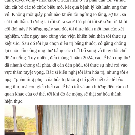
khi cắt bỏ các tổ chức biểu mô, kết quả bệnh lý kết luận ung thư
vú. Không một giây phút nào khiến tôi ngừng lo lắng, sợ hãi, sa
sút tinh thần. Tương lai rồi sẽ ra sao? Có phải tôi sẽ sớm rời khỏi
cõi đời này? Những ngày sau đó, tôi thực hiện một loạt các xét
nghiệm, việc ngày nào cũng vào viện khiến bản thân tôi thực sự
kiệt sức. Sau đó tôi lựa chọn điều trị bằng thuốc, cố gắng chống
lại cuộc tấn công ung thư bằng các chất bổ sung và thay đổi chế
độ ăn uống. Tuy nhiên, đến tháng 1 năm 2024, các tế bào ung thư
đã nhanh chóng tái phát, di căn đến phổi, tôi thực sự như rơi vào
vực thẳm tuyệt vọng. Bác sĩ kiến nghị tôi làm hóa trị, nhưng tôi e
ngại "phản ứng phụ" của hóa trị không chỉ giết chết các tế bào
ung thư, mà còn giết chết các tế bào tốt và ảnh hưởng đến các cơ
quan khác của cơ thể, tới khi đó ác mộng sẽ thật sự hóa thành
hiện thực.