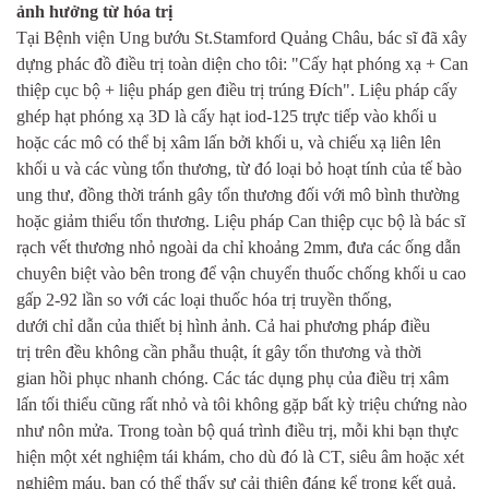
ảnh hưởng từ hóa trị
Tại Bệnh viện Ung bướu St.Stamford Quảng Châu, bác sĩ đã xây
dựng phác đồ điều trị toàn diện cho tôi: "Cấy hạt phóng xạ + Can
thiệp cục bộ + liệu pháp gen điều trị trúng Đích". Liệu pháp cấy
ghép hạt phóng xạ 3D là cấy hạt iod-125 trực tiếp vào khối u
hoặc các mô có thể bị xâm lấn bởi khối u, và chiếu xạ liên lên
khối u và các vùng tổn thương, từ đó loại bỏ hoạt tính của tế bào
ung thư, đồng thời tránh gây tổn thương đối với mô bình thường
hoặc giảm thiểu tổn thương. Liệu pháp Can thiệp cục bộ là bác sĩ
rạch vết thương nhỏ ngoài da chỉ khoảng 2mm, đưa các ống dẫn
chuyên biệt vào bên trong để vận chuyển thuốc chống khối u cao
gấp 2-92 lần so với các loại thuốc hóa trị truyền thống,
dưới chỉ dẫn của thiết bị hình ảnh. Cả hai phương pháp điều
trị trên đều không cần phẫu thuật, ít gây tổn thương và thời
gian hồi phục nhanh chóng. Các tác dụng phụ của điều trị xâm
lấn tối thiểu cũng rất nhỏ và tôi không gặp bất kỳ triệu chứng nào
như nôn mửa. Trong toàn bộ quá trình điều trị, mỗi khi bạn thực
hiện một xét nghiệm tái khám, cho dù đó là CT, siêu âm hoặc xét
nghiệm máu, bạn có thể thấy sự cải thiện đáng kể trong kết quả.