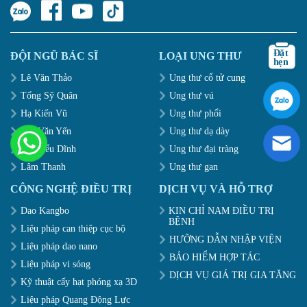
ĐỘI NGŨ BÁC SĨ
LOẠI UNG THƯ
Lê Văn Thảo
Ung thư cổ tử cung
Tống Sỹ Quân
Ung thư vú
Hạ Kiến Vũ
Ung thư phổi
Đới Văn Yến
Ung thư dạ dày
Mã Hiểu Dĩnh
Ung thư đại tràng
Lâm Thanh
Ung thư gan
CÔNG NGHỆ ĐIỀU TRỊ
DỊCH VỤ VÀ HỖ TRỢ
Dao Kangbo
KIN CHỈ NAM ĐIỀU TRỊ
BỆNH
Liệu pháp can thiệp cục bộ
HƯỠNG DẪN NHẬP VIỆN
Liệu pháp dao nano
BẢO HIỂM HỢP TÁC
Liệu pháp vi sóng
DỊCH VỤ GIÁ TRỊ GIA TĂNG
Kỹ thuật cấy hạt phóng xạ 3D
Liệu pháp Quang Động Lực