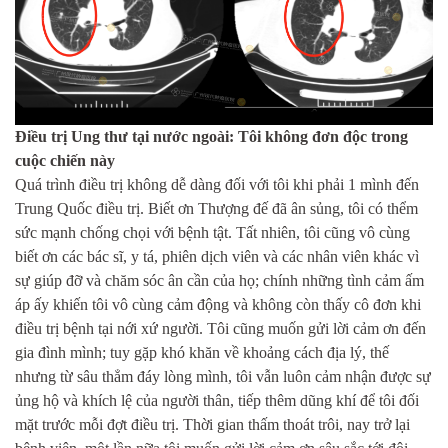
Điều trị Ung thư tại nước ngoài: Tôi không đơn độc trong
cuộc chiến này
Quá trình điều trị không dễ dàng đối với tôi khi phải 1 mình đến
Trung Quốc điều trị. Biết ơn Thượng đế đã ân sủng, tôi có thểm
sức mạnh chống chọi với bệnh tật. Tất nhiên, tôi cũng vô cùng
biết ơn các bác sĩ, y tá, phiên dịch viên và các nhân viên khác vì
sự giúp đỡ và chăm sóc ân cần của họ; chính những tình cảm ấm
áp ấy khiến tôi vô cùng cảm động và không còn thấy cô đơn khi
điều trị bệnh tại nới xứ người. Tôi cũng muốn gửi lời cảm ơn đến
gia đình mình; tuy gặp khó khăn về khoảng cách địa lý, thế
nhưng từ sâu thẳm đáy lòng mình, tôi vẫn luôn cảm nhận được sự
ủng hộ và khích lệ của người thân, tiếp thêm dũng khí để tôi đối
mặt trước mỗi đợt điều trị. Thời gian thấm thoát trôi, nay trở lại