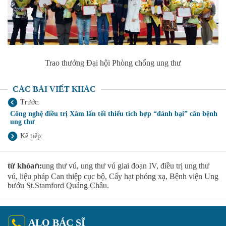
Trao thưởng Đại hội Phòng chống ung thư
CÁC BÀI VIẾT KHÁC
Trước:
Công nghệ điều trị Xâm lấn tối thiểu tích hợp “đánh bại” căn bệnh
ung thư
Kế tiếp:
từ khóaก:
ung thư vú, ung thư vú giai đoạn IV, điều trị ung thư
vú, liệu pháp Can thiệp cục bộ, Cấy hạt phóng xạ, Bệnh viện Ung
bướu St.Stamford Quảng Châu.
ALO BÁC SĨ