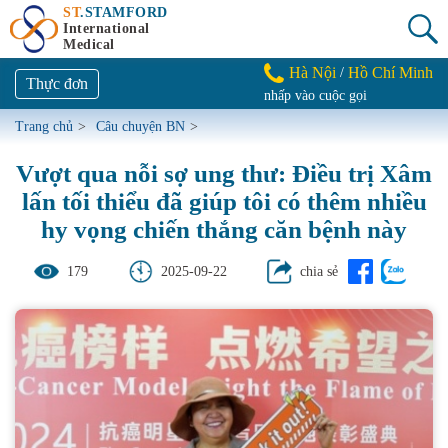
ST
.STAMFORD
International
Medical
Hà Nội
Hồ Chí Minh
/
Thực đơn
nhấp vào cuộc gọi
Trang chủ
>
Câu chuyện BN
>
Vượt qua nỗi sợ ung thư: Điều trị Xâm
lấn tối thiểu đã giúp tôi có thêm nhiều
hy vọng chiến thắng căn bệnh này
179
2025-09-22
chia sẻ