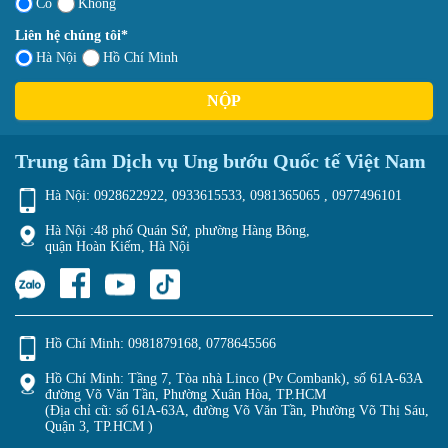
Có
Không
Liên hệ chúng tôi*
Hà Nội
Hồ Chí Minh
NỘP
Trung tâm Dịch vụ Ung bướu Quốc tế Việt Nam
Hà Nội:
0928622922
,
0933615533
,
0981365065
,
0977496101
Hà Nội :48 phố Quán Sứ, phường Hàng Bông,
quận Hoàn Kiếm, Hà Nội
Hồ Chí Minh:
0981879168
,
0778645566
Hồ Chí Minh: Tầng 7, Tòa nhà Linco (Pv Combank), số 61A-63A
đường Võ Văn Tần, Phường Xuân Hòa, TP.HCM
(Địa chỉ cũ: số 61A-63A, đường Võ Văn Tần, Phường Võ Thị Sáu,
Quận 3, TP.HCM )