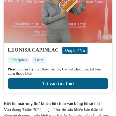
LEONISA CAPINLAC
Ung thư Vú
Philippines
3 nám
Phác đồ điều trị:
Can thiệp cục bộ, Cấy hạt phóng xạ, kết hợp
uống thuốc Đích
Tư vấn tức thời
Biết tin mắc ung thư khiến tôi chìm vào bóng tối sợ hãi
Vào tháng 3 năm 2022, nhận được tin xấu khiến bản thân vô
cùng tuyệt vọng - một khối u xuất hiện ở vú phải của tôi, và sau