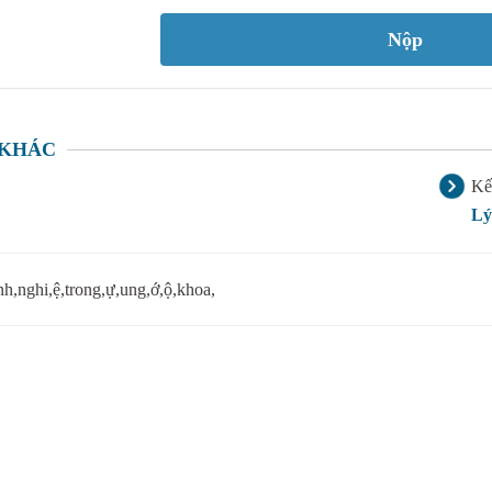
 KHÁC
Kế 
Lý
nh,nghi,ệ,trong,ự,ung,ớ,ộ,khoa,