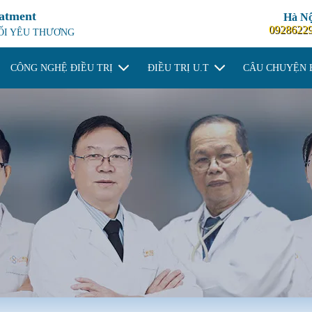
eatment
Hà Nộ
0928622
NỐI YÊU THƯƠNG
CÔNG NGHỆ ĐIỀU TRỊ
ĐIỀU TRỊ U.T
CÂU CHUYỆN 