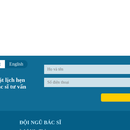
t
English
t lịch hẹn
c sĩ tư vấn
ĐỘI NGŨ BÁC SĨ