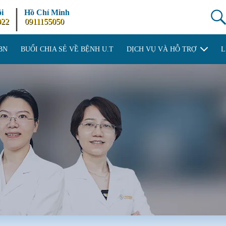
|
i
Hồ Chí Minh
922
0911155050
BN
BUỔI CHIA SẺ VỀ BỆNH U.T
DỊCH VỤ VÀ HỖ TRỢ
L