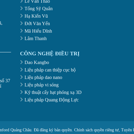
Lê Văn Thảo
Tống Sỹ Quân
Hạ Kiến Vũ
ã,
Đới Văn Yến
Mã Hiểu Dĩnh
Lâm Thanh
CÔNG NGHỆ ĐIỀU TRỊ
Dao Kangbo
Liệu pháp can thiệp cục bộ
Liệu pháp dao nano
số 37
Liệu pháp vi sóng
í
Kỹ thuật cấy hạt phóng xạ 3D
Liệu pháp Quang Động Lực
mford Quảng Châu. Đã đăng ký bản quyền.
Chính sách quyền riêng tư, Tuyên 