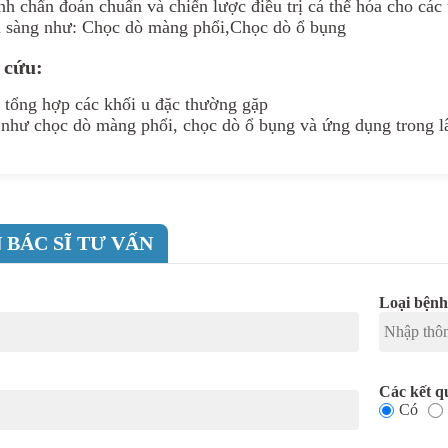
nh chẩn đoán chuẩn và chiến lược điều trị cá thể hóa cho các
m sàng như:
Chọc dò màng phổi
,
Chọc dò ổ bụng
 cứu:
ị tổng hợp các khối u đặc thường gặp
p như chọc dò màng phổi, chọc dò ổ bụng và ứng dụng trong 
 BÁC SĨ TƯ VẤN
Loại bệnh
Các kết q
Có