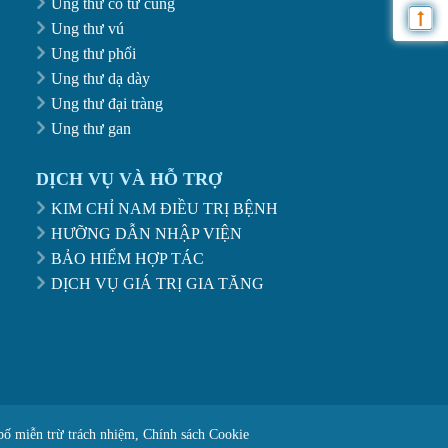
Ung thư cổ tử cung
Ung thư vú
Ung thư phổi
Ung thư dạ dày
Ung thư đại tràng
Ung thư gan
DỊCH VỤ VÀ HỖ TRỢ
KIM CHỈ NAM ĐIỀU TRỊ BỆNH
HƯỠNG DẪN NHẬP VIỆN
BẢO HIỂM HỢP TÁC
DỊCH VỤ GIÁ TRỊ GIA TĂNG
bố miễn trừ trách nhiệm,
Chính sách Cookie