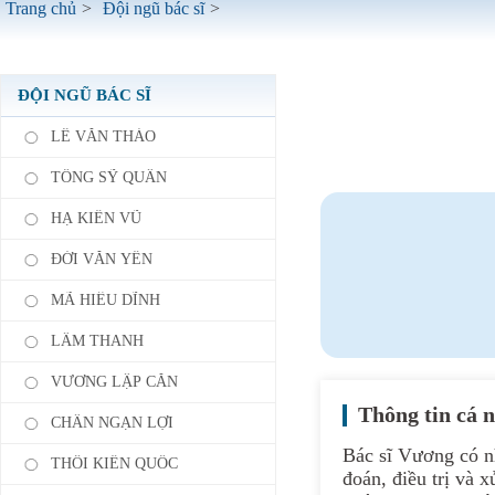
Trang chủ
>
Đội ngũ bác sĩ
>
ĐỘI NGŨ BÁC SĨ
LÊ VĂN THẢO
TỐNG SỸ QUÂN
HẠ KIẾN VŨ
ĐỚI VĂN YẾN
MÃ HIỂU DĨNH
LÂM THANH
VƯƠNG LẬP CĂN
Thông tin cá 
CHÂN NGẠN LỢI
Bác sĩ Vương có n
THÔI KIẾN QUỐC
đoán, điều trị và 