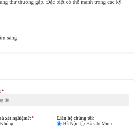
 ung thư thường gặp. Đặc biệt có thế mạnh trong các kỹ
lâm sàng
:
*
uả xét nghiệm?:
*
Liên hệ chúng tôi:
Không
Hà Nội
Hồ Chí Minh