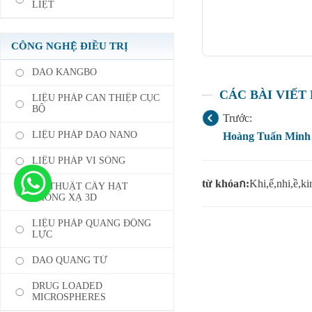
LIỆT
CÔNG NGHỆ ĐIỀU TRỊ
DAO KANGBO
CÁC BÀI VIẾT
LIỆU PHÁP CAN THIỆP CỤC
BỘ
Trước:
LIỆU PHÁP DAO NANO
Hoàng Tuấn Minh
LIỆU PHÁP VI SÓNG
từ khóaก:
Khi,ế,nhi,ề,ki
KỸ THUẬT CẤY HẠT
PHÓNG XẠ 3D
LIỆU PHÁP QUANG ĐỘNG
LỰC
DAO QUANG TỬ
DRUG LOADED
MICROSPHERES