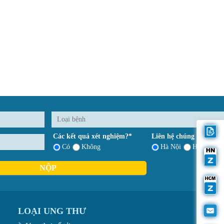
Các kết quả xét nghiệm?*
Liên hệ chúng tôi*
Có
Không
Hà Nội
Hồ Chí Mi
NỘP
LOẠI UNG THƯ