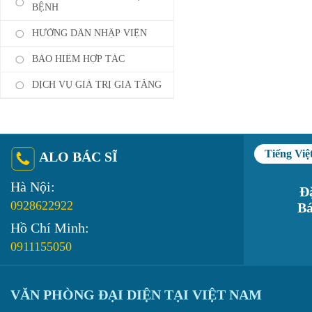
BỆNH
HƯỠNG DẪN NHẬP VIỆN
BẢO HIỂM HỢP TÁC
DỊCH VỤ GIÁ TRỊ GIA TĂNG
Tiếng Việ
ALO BÁC SĨ
Hà Nội:
Đặ
0928622922
Bá
Hồ Chí Minh:
0911155050
VĂN PHÒNG ĐẠI DIỆN TẠI VIỆT NAM