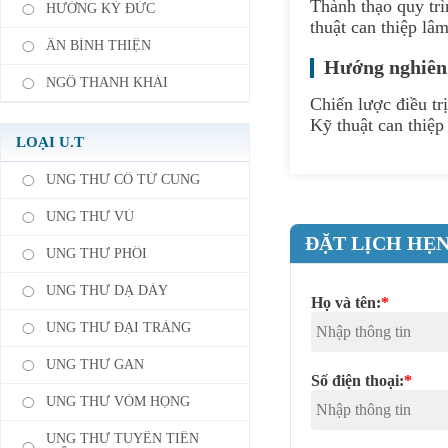
Thành thạo quy trì
HƯỚNG KỲ ĐỨC
thuật can thiệp lâ
ÂN BÌNH THIỆN
Hướng nghiên
NGÔ THANH KHẢI
Chiến lược điều tr
Kỹ thuật can thiệ
LOẠI U.T
UNG THƯ CỔ TỬ CUNG
UNG THƯ VÚ
ĐẶT LỊCH HẸN
UNG THƯ PHỔI
UNG THƯ DẠ DÀY
Họ và tên:
*
UNG THƯ ĐẠI TRÀNG
UNG THƯ GAN
Số điện thoại:
*
UNG THƯ VÒM HỌNG
UNG THƯ TUYẾN TIỀN