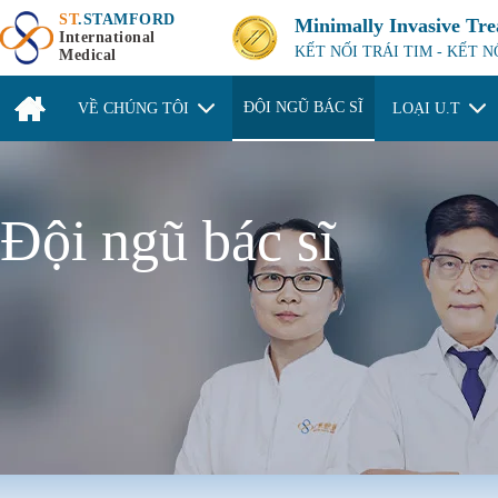
ST
.STAMFORD
Minimally Invasive Tr
International
KẾT NỐI TRÁI TIM - KẾT 
Medical
ĐỘI NGŨ BÁC SĨ
VỀ CHÚNG TÔI
LOẠI U.T
Đội ngũ bác sĩ