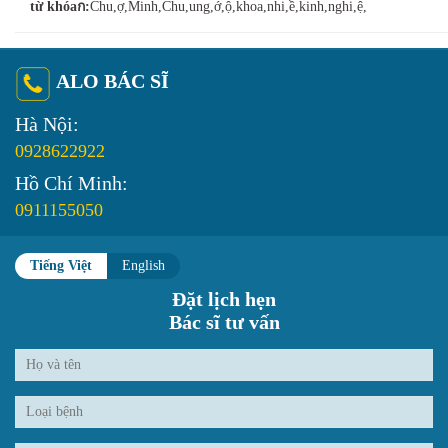
từ khóaก:
Chu,ợ,Minh,Chu,ung,ớ,ộ,khoa,nhi,ề,kinh,nghi,ệ,
ALO BÁC SĨ
Hà Nội:
0928622922
Hồ Chí Minh:
0911155050
Tiếng Việt
English
Đặt lịch hẹn
Bác sĩ tư vấn