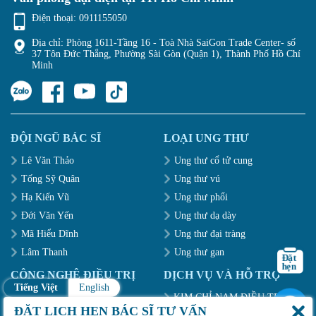
Điện thoại:
0911155050
Địa chỉ: Phòng 1611-Tầng 16 - Toà Nhà SaiGon Trade Center- số
37 Tôn Đức Thắng, Phường Sài Gòn (Quận 1), Thành Phố Hồ Chí
Minh
ĐỘI NGŨ BÁC SĨ
LOẠI UNG THƯ
Lê Văn Thảo
Ung thư cổ tử cung
Tống Sỹ Quân
Ung thư vú
Hạ Kiến Vũ
Ung thư phổi
Đới Văn Yến
Ung thư dạ dày
Mã Hiểu Dĩnh
Ung thư đại tràng
Lâm Thanh
Ung thư gan
CÔNG NGHỆ ĐIỀU TRỊ
DỊCH VỤ VÀ HỖ TRỢ
Tiếng Việt
English
Dao Kangbo
KIM CHỈ NAM ĐIỀU TRỊ
BỆNH
ĐẶT LỊCH HẸN BÁC SĨ TƯ VẤN
Liệu pháp can thiệp cục bộ