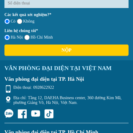
Các kết quả xét nghiệm?*
Có
Không
Liên hệ chúng tôi*
Hà Nội
Hồ Chí Minh
NỘP
VĂN PHÒNG ĐẠI DIỆN TẠI VIỆT NAM
Văn phòng đại diện tại TP. Hà Nội
Điện thoại:
0928622922
Địa chỉ: Tầng 12, DAEHA Business center, 360 đường Kim Mã,
phường Giảng Võ, Hà Nội, Việt Nam.
Văn phòng đại diện tại TP. Hồ Chí Minh