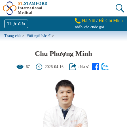
ST
.STAMFORD
International
Medical
Hà Nội
Hồ Chí Minh
/
Thực đơn
nhấp vào cuộc gọi
Trang chủ
>
Đội ngũ bác sĩ
>
Chu Phượng Minh
67
2026-04-16
chia sẻ