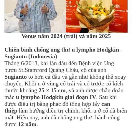
Venus năm 2024 (trái) và năm 2025
Chiến binh chống ung thư u lympho Hodgkin
-
Sugianto (Indonesia)
Tháng 6/2013, khi lần đầu đến Bệnh viện Ung
bướu St.Stamford Quảng Châu, cổ của anh
Sugianto
to hơn cả đầu và gần như không thể xoay
chuyển. Khối u ở vùng cổ trái và cổ trước có kích
thước khoảng
25 × 15 cm
, và anh được chẩn đoán
mắc
u lympho Hodgkin giai đoạn IV
. Sau khi
được điều trị bằng phác đồ tổng hợp lấy
can
thiệp
làm hướng điều trị chính, khối u ở cổ đã biến
mất. Hiện nay, anh đã chống ung thư thành công
được
12 năm
.