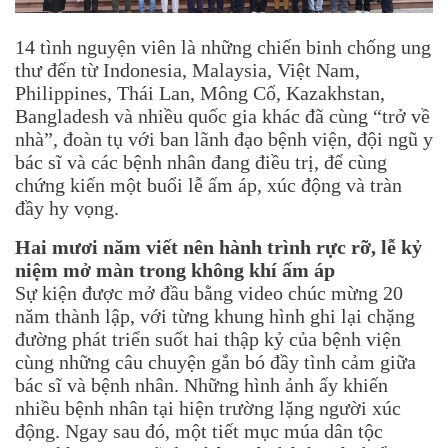
14 tình nguyện viên là những chiến binh chống ung
thư đến từ Indonesia, Malaysia, Việt Nam,
Philippines, Thái Lan, Mông Cổ, Kazakhstan,
Bangladesh và nhiều quốc gia khác đã cùng “trở về
nhà”, đoàn tụ với ban lãnh đạo bệnh viện, đội ngũ y
bác sĩ và các bệnh nhân đang điều trị, để cùng
chứng kiến một buổi lễ ấm áp, xúc động và tràn
đầy hy vọng.
Hai mươi năm viết nên hành trình rực rỡ, lễ kỷ
niệm mở màn trong không khí ấm áp
Sự kiện được mở đầu bằng video chúc mừng 20
năm thành lập, với từng khung hình ghi lại chặng
đường phát triển suốt hai thập kỷ của bệnh viện
cùng những câu chuyện gắn bó đầy tình cảm giữa
bác sĩ và bệnh nhân. Những hình ảnh ấy khiến
nhiều bệnh nhân tại hiện trường lặng người xúc
động. Ngay sau đó, một tiết mục múa dân tộc