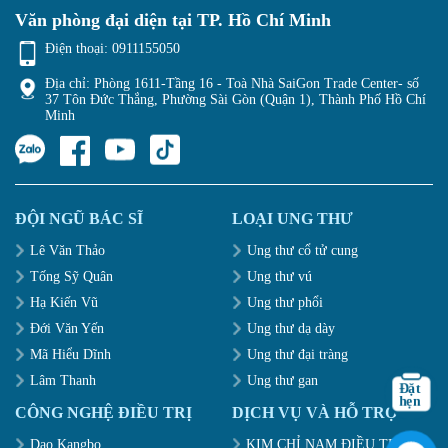
Văn phòng đại diện tại TP. Hồ Chí Minh
Điện thoại:
0911155050
Địa chỉ: Phòng 1611-Tầng 16 - Toà Nhà SaiGon Trade Center- số
37 Tôn Đức Thắng, Phường Sài Gòn (Quận 1), Thành Phố Hồ Chí
Minh
ĐỘI NGŨ BÁC SĨ
LOẠI UNG THƯ
Lê Văn Thảo
Ung thư cổ tử cung
Tống Sỹ Quân
Ung thư vú
Hạ Kiến Vũ
Ung thư phổi
Đới Văn Yến
Ung thư dạ dày
Mã Hiểu Dĩnh
Ung thư đại tràng
Lâm Thanh
Ung thư gan
CÔNG NGHỆ ĐIỀU TRỊ
DỊCH VỤ VÀ HỖ TRỢ
Dao Kangbo
KIM CHỈ NAM ĐIỀU TRỊ