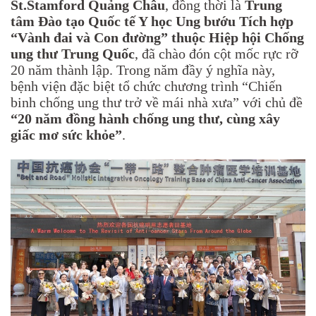
St.Stamford Quảng Châu
, đồng thời là
Trung
tâm Đào tạo Quốc tế Y học Ung bướu Tích hợp
“Vành đai và Con đường” thuộc Hiệp hội Chống
ung thư Trung Quốc
, đã chào đón cột mốc rực rỡ
20 năm thành lập. Trong năm đầy ý nghĩa này,
bệnh viện đặc biệt tổ chức chương trình “Chiến
binh chống ung thư trở về mái nhà xưa” với chủ đề
“20 năm đồng hành chống ung thư, cùng xây
giấc mơ sức khỏe”
.