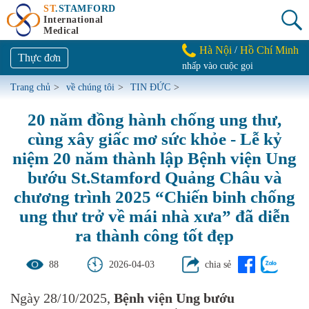
ST
.STAMFORD
International
Medical
Hà Nội
Hồ Chí Minh
/
Thực đơn
nhấp vào cuộc gọi
Trang chủ
>
về chúng tôi
>
TIN ĐỨC
>
20 năm đồng hành chống ung thư,
cùng xây giấc mơ sức khỏe - Lễ kỷ
niệm 20 năm thành lập Bệnh viện Ung
bướu St.Stamford Quảng Châu và
chương trình 2025 “Chiến binh chống
ung thư trở về mái nhà xưa” đã diễn
ra thành công tốt đẹp
88
2026-04-03
chia sẻ
Ngày 28/10/2025,
Bệnh viện Ung bướu