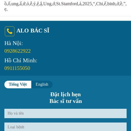
ồ,ố,ung,ấ,ứ,ỏ,ễ,ỷ,ệ,ậ,Ung,ớ,St.Stamford,ả,2025,“,Chi,ế,binh,ở,ề,”,
ẹ,
ALO BÁC SĨ
Hà Nội:
0928622922
Hồ Chí Minh:
0911155050
Tiếng Việt
English
Đặt lịch hẹn
Bác sĩ tư vấn