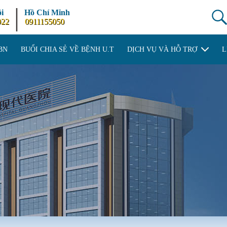
|
i
Hồ Chí Minh
922
0911155050
BN
BUỔI CHIA SẺ VỀ BỆNH U.T
DỊCH VỤ VÀ HỖ TRỢ
L