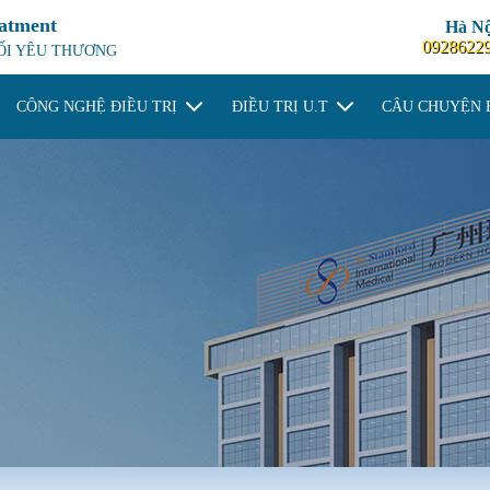
eatment
Hà Nộ
0928622
NỐI YÊU THƯƠNG
CÔNG NGHỆ ĐIỀU TRỊ
ĐIỀU TRỊ U.T
CÂU CHUYỆN 