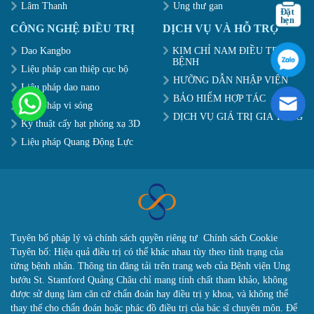
Lâm Thanh
Ung thư gan
CÔNG NGHỆ ĐIỀU TRỊ
DỊCH VỤ VÀ HỖ TRỢ
Dao Kangbo
KIM CHỈ NAM ĐIỀU TRỊ
BỆNH
Liệu pháp can thiệp cục bộ
HƯỠNG DẪN NHẬP VIỆN
Liệu pháp dao nano
BẢO HIỂM HỢP TÁC
Liệu pháp vi sóng
DỊCH VỤ GIÁ TRỊ GIA TĂNG
Kỹ thuật cấy hạt phóng xạ 3D
Liệu pháp Quang Động Lực
Tuyên bố pháp lý và chính sách quyền riêng tư
Chính sách Cookie
Tuyên bố: Hiệu quả điều trị có thể khác nhau tùy theo tình trạng của
từng bệnh nhân. Thông tin đăng tải trên trang web của Bệnh viện Ung
bướu St. Stamford Quảng Châu chỉ mang tính chất tham khảo, không
được sử dụng làm căn cứ chẩn đoán hay điều trị y khoa, và không thể
thay thế cho chẩn đoán hoặc phác đồ điều trị của bác sĩ chuyên môn. Để