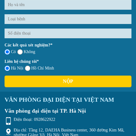
Các kết quả xét nghiệm?*
Có
Không
Liên hệ chúng tôi*
Hà Nội
Hồ Chí Minh
NỘP
VĂN PHÒNG ĐẠI DIỆN TẠI VIỆT NAM
Văn phòng đại diện tại TP. Hà Nội
Điện thoại:
0928622922
Địa chỉ: Tầng 12, DAEHA Business center, 360 đường Kim Mã,
phường Giảng Võ, Hà Nội, Việt Nam.