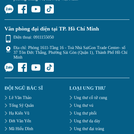
Văn phòng đại diện tại TP. Hồ Chí Minh
Điện thoại:
0911155050
Địa chỉ: Phòng 1611-Tầng 16 - Toà Nhà SaiGon Trade Center- số
37 Tôn Đức Thắng, Phường Sài Gòn (Quận 1), Thành Phố Hồ Chí
Minh
ĐỘI NGŨ BÁC SĨ
LOẠI UNG THƯ
Lê Văn Thảo
Ung thư cổ tử cung
Tống Sỹ Quân
Ung thư vú
Hạ Kiến Vũ
Ung thư phổi
Đới Văn Yến
Ung thư dạ dày
Mã Hiểu Dĩnh
Ung thư đại tràng