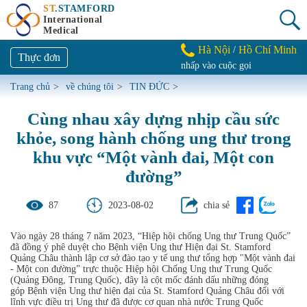
ST
.STAMFORD
International
Medical
Hà Nội
Hồ Chí Minh
/
Thực đơn
nhấp vào cuộc gọi
Trang chủ
>
về chúng tôi
>
TIN ĐỨC
>
Cùng nhau xây dựng nhịp cầu sức
khỏe, song hành chống ung thư trong
khu vực “Một vành đai, Một con
đường”
87
2023-08-02
chia sẻ
Vào ngày 28 tháng 7 năm 2023, “Hiệp hội chống Ung thư Trung Quốc”
đã đồng ý phê duyệt cho Bệnh viện Ung thư Hiện đại St. Stamford
Quảng Châu thành lập cơ sở đào tạo y tế ung thư tổng hợp "Một vành đai
- Một con đường” trực thuộc Hiệp hội Chống Ung thư Trung Quốc
(Quảng Đông, Trung Quốc), đây là cột mốc đánh dấu những đóng
góp Bệnh viện Ung thư hiện đại của St. Stamford Quảng Châu đối với
lĩnh vực điều trị Ung thư đã được cơ quan nhà nước Trung Quốc