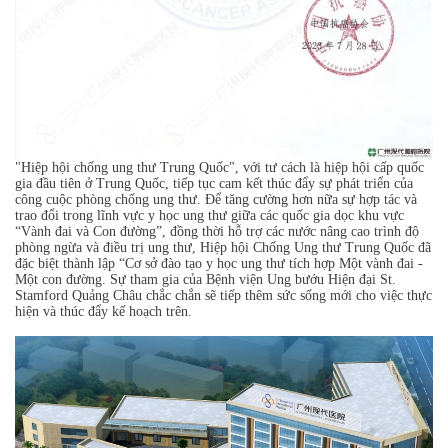
"Hiệp hội chống ung thư Trung Quốc", với tư cách là hiệp hội cấp quốc
gia đầu tiên ở Trung Quốc, tiếp tục cam kết thúc đẩy sự phát triển của
công cuộc phòng chống ung thư. Để tăng cường hơn nữa sự hợp tác và
trao đổi trong lĩnh vực y học ung thư giữa các quốc gia dọc khu vực
“Vành đai và Con đường”, đồng thời hỗ trợ các nước nâng cao trình độ
phòng ngừa và điều trị ung thư, Hiệp hội Chống Ung thư Trung Quốc đã
đặc biệt thành lập “Cơ sở đào tạo y học ung thư tích hợp Một vành đai -
Một con đường. Sự tham gia của Bệnh viện Ung bướu Hiện đại St.
Stamford Quảng Châu chắc chắn sẽ tiếp thêm sức sống mới cho việc thực
hiện và thúc đẩy kế hoạch trên.