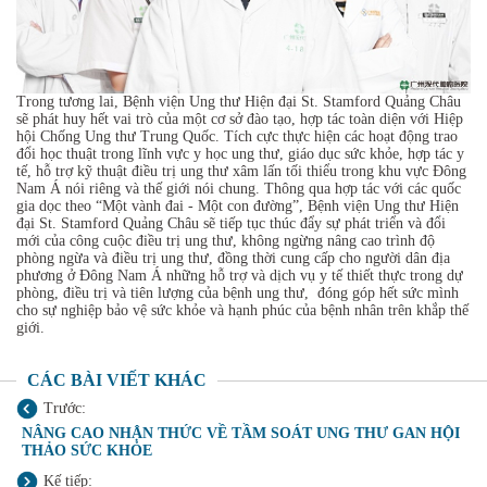
Trong tương lai, Bệnh viện Ung thư Hiện đại St. Stamford Quảng Châu
sẽ phát huy hết vai trò của một cơ sở đào tạo, hợp tác toàn diện với Hiệp
hội Chống Ung thư Trung Quốc. Tích cực thực hiện các hoạt động trao
đổi học thuật trong lĩnh vực y học ung thư, giáo dục sức khỏe, hợp tác y
tế, hỗ trợ kỹ thuật điều trị ung thư xâm lấn tối thiểu trong khu vực Đông
Nam Á nói riêng và thế giới nói chung. Thông qua hợp tác với các quốc
gia dọc theo “Một vành đai - Một con đường”, Bệnh viện Ung thư Hiện
đại St. Stamford Quảng Châu sẽ tiếp tục thúc đẩy sự phát triển và đổi
mới của công cuộc điều trị ung thư, không ngừng nâng cao trình độ
phòng ngừa và điều trị ung thư, đồng thời cung cấp cho người dân địa
phương ở Đông Nam Á những hỗ trợ và dịch vụ y tế thiết thực trong dự
phòng, điều trị và tiên lượng của bệnh ung thư, đóng góp hết sức mình
cho sự nghiệp bảo vệ sức khỏe và hạnh phúc của bệnh nhân trên khắp thế
giới.
CÁC BÀI VIẾT KHÁC
Trước:
NÂNG CAO NHẬN THỨC VỀ TẦM SOÁT UNG THƯ GAN HỘI
THẢO SỨC KHỎE
Kế tiếp: