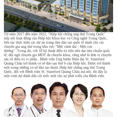
Từ năm 2017 đến năm 2022, "Hiệp hội chống ung thư Trung Quốc"
tiếp nối hoạt động của Hiệp hội Khoa học và Công nghệ Trung Quốc,
liên tục thực hiện các dự án trung tâm đào tạo quốc tế dành cho các
chuyên gia ung thư trong khu vực “Một vành đai - Một con
đường”. Trong đó, với 18 kỹ thuật điều trị tiên tiến đạt tiêu chuẩn quốc
tế, đội ngũ chuyên gia MDT đa chuyên khoa, cũng như là đơn vị chuyên
sâu về điều trị vi phẫu...Bệnh viện Ung bướu Hiện đại St. Stamford
Quảng Châu trở thành cơ sở đào tạo thứ 6 của Hiệp hội. Được trở thành
một trong những cơ sở đào tạo thuộc Hiệp hội chống ung thư Trung
Quốc, đối với Bệnh viện St. Stamford Quảng Châu mà nói, thì đây là
một vinh dự đánh dấu cột mốc mới cho sự phát triển của Bệnh viện.