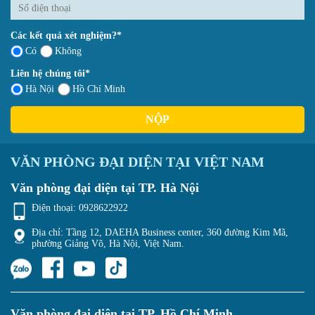
Các kết quả xét nghiệm?*
Có
Không
Liên hệ chúng tôi*
Hà Nội
Hồ Chí Minh
NỘP
VĂN PHÒNG ĐẠI DIỆN TẠI VIỆT NAM
Văn phòng đại diện tại TP. Hà Nội
Điện thoại:
0928622922
Địa chỉ: Tầng 12, DAEHA Business center, 360 đường Kim Mã,
phường Giảng Võ, Hà Nội, Việt Nam.
Văn phòng đại diện tại TP. Hồ Chí Minh