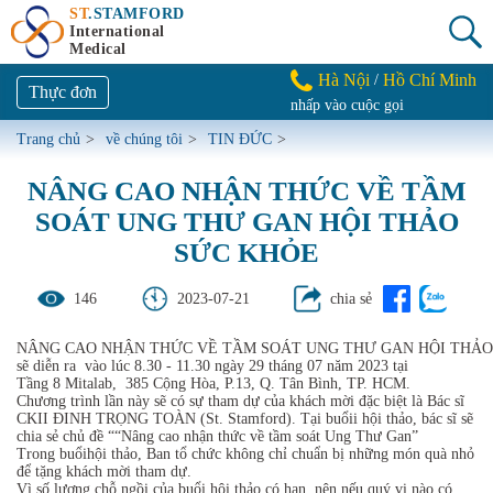
ST
.STAMFORD
International
Medical
Hà Nội
Hồ Chí Minh
/
Thực đơn
nhấp vào cuộc gọi
Trang chủ
>
về chúng tôi
>
TIN ĐỨC
>
NÂNG CAO NHẬN THỨC VỀ TẦM
SOÁT UNG THƯ GAN HỘI THẢO
SỨC KHỎE
146
2023-07-21
chia sẻ
NÂNG CAO NHẬN THỨC VỀ TẦM SOÁT UNG THƯ GAN HỘI THẢO
sẽ diễn ra vào lúc 8.30 - 11.30 ngày 29 tháng 07 năm 2023 tại
Tầng 8 Mitalab, 385 Cộng Hòa, P.13, Q. Tân Bình, TP. HCM
.
Chương trình lần này sẽ có sự tham dự của khách mời đặc biệt là Bác sĩ
CKII ĐINH TRỌNG TOÀN (St. Stamford). Tại buổii hội thảo, bác sĩ sẽ
chia sẻ chủ đề ““Nâng cao nhận thức về tầm soát Ung Thư Gan”
Trong buổihội thảo, Ban tổ chức không chỉ chuẩn bị những món quà nhỏ
để tặng khách mời tham dự.
Vì số lượng chỗ ngồi của buổi hội thảo có hạn, nên nếu quý vị nào có