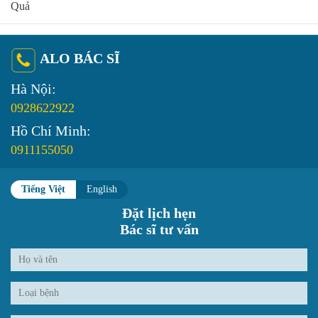
Quả
ALO BÁC SĨ
Hà Nội:
0928622922
Hồ Chí Minh:
0911155050
Tiếng Việt
English
Đặt lịch hẹn
Bác sĩ tư vấn