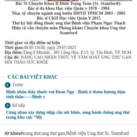
Bác Sĩ Chuyên Khoa II Đinh Trọng Toàn (St. Stamford):
Bác sĩ đa khoa Học viện Quân y 1978 - 1984
Thạc sỹ chuyên ngành ung bướu DHYD TPHCM 2003 - 2005
Bác sĩ CKII Học viện Quân Y 2015
Thư ký hội đồng thuốc ung thư Bệnh viện Phạm Ngọc Thạch
Hiện cố vấn chuyên môn Phòng khám Chuyên khoa Ung thư
Stamford
Thời gian và địa điểm sự kiện
Thời gian:
8h30-11h30, ngày 29/07/2023
Địa điểm:
Tầng 8 Mitalab, 385 Cộng Hòa, P.13, Q. Tân Bình, TP. HCM
Chủ đề:
NÂNG CAO NHẬN THỨC VỀ TẦM SOÁT UNG THƯ GAN
HỘI THẢO SỨC KHỎE
CÁC BÀI VIẾT KHÁC
Trước:
Bệnh nhân thầy thuốc vui Đoan Ngọ - Bánh ú thơm hương đậm
tình thân——Bệnh v
Kế tiếp:
Cùng nhau xây dựng nhịp cầu sức khỏe, song hành chống ung thư
trong khu vực “Mộ
từ khóaก:
ung thư,ung thư gan,Bệnh viện Ung thư St. Stamford