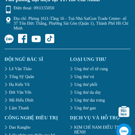
Điện thoại:
0911155050
Địa chỉ: Phòng 1611-Tầng 16 - Toà Nhà SaiGon Trade Center- số
37 Tôn Đức Thắng, Phường Sài Gòn (Quận 1), Thành Phố Hồ Chí
Minh
ĐỘI NGŨ BÁC SĨ
LOẠI UNG THƯ
Lê Văn Thảo
Ung thư cổ tử cung
Tống Sỹ Quân
Ung thư vú
Hạ Kiến Vũ
Ung thư phổi
Đới Văn Yến
Ung thư dạ dày
Mã Hiểu Dĩnh
Ung thư đại tràng
Lâm Thanh
Ung thư gan
CÔNG NGHỆ ĐIỀU TRỊ
DỊCH VỤ VÀ HỖ TRỢ
Dao Kangbo
KIM CHỈ NAM ĐIỀU TRỊ
BỆNH