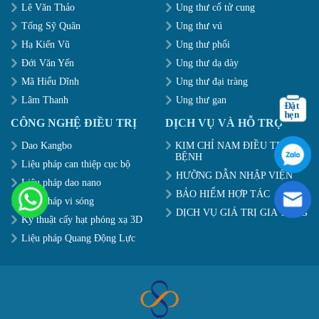
Lê Văn Thảo
Ung thư cổ tử cung
Tống Sỹ Quân
Ung thư vú
Hạ Kiến Vũ
Ung thư phổi
Đới Văn Yến
Ung thư dạ dày
Mã Hiểu Dĩnh
Ung thư đại tràng
Lâm Thanh
Ung thư gan
CÔNG NGHỆ ĐIỀU TRỊ
DỊCH VỤ VÀ HỖ TRỢ
Dao Kangbo
KIM CHỈ NAM ĐIỀU TRỊ
BỆNH
Liệu pháp can thiệp cục bộ
HƯỠNG DẪN NHẬP VIỆN
Liệu pháp dao nano
BẢO HIỂM HỢP TÁC
Liệu pháp vi sóng
DỊCH VỤ GIÁ TRỊ GIA TĂNG
Kỹ thuật cấy hạt phóng xạ 3D
Liệu pháp Quang Động Lực