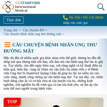
ST
.STAMFORD
International
Medical
Hà Nội
Hồ Chí Minh
/
Thực đơn
nhấp vào cuộc gọi
Trang chủ
>
Câu chuyện BN
>
Câu chuyện bệnh nhân ung thư đường mật
>
CÂU CHUYỆN BỆNH NHÂN UNG THƯ
ĐƯỜNG MẬT
Mặc dù đến từ nhiều quốc gia khác nhau trên thế giới, nhưng họ đều đã
từng trải qua chung một nỗi đau, nỗi đau mà căn bệnh ung thư tàn ác gây
ra. Tuy nhiên, cho đến ngày hôm nay, với công nghệ và kỹ thuật điều trị
hiệu quả, hiện đại, cùng sự chăm sóc tận tình của nhân viên y tế Bệnh
viện Ung thư St.Stamford Quảng Châu đã giúp họ lấy lại niềm tin vào
cuộc sống, thành công chống lại căn bệnh ung thư. Tại nơi đây, các chiến
binh dũng cảm ấy có cơ hội chia sẻ câu huyện của họ, những kinh
nghiệm, trải nghiệm họ đã vượt qua và lan tỏa tình yêu, sự ấm áp cho
toàn thể mọi người trong bệnh viện.
TOP