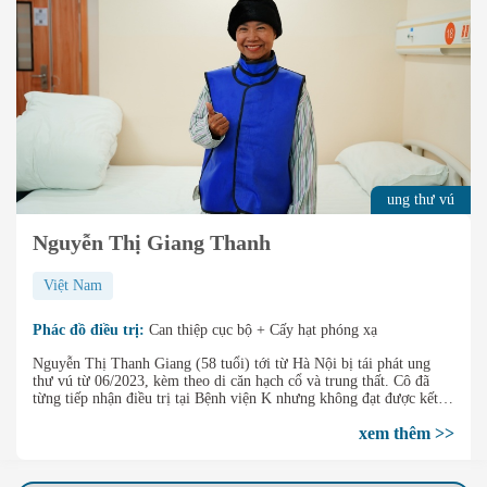
ung thư vú
Nguyễn Thị Giang Thanh
Việt Nam
Phác đồ điều trị:
Can thiệp cục bộ + Cấy hạt phóng xạ
Nguyễn Thị Thanh Giang (58 tuổi) tới từ Hà Nội bị tái phát ung
thư vú từ 06/2023, kèm theo di căn hạch cổ và trung thất. Cô đã
từng tiếp nhận điều trị tại Bệnh viện K nhưng không đạt được kết
quả tốt. Tháng 01/2025, sau khi tiếp nhận điều trị Can thiệp cục bộ
xem thêm >>
kết hợp Cấy hạt phóng xạ, khối u di căn của cô đã được thu nhỏ tới
80%, thậm chí có một số hạch trên hình ảnh đã hoàn toàn biến mất.