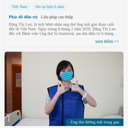
Việt Nam
tồn tại hơn 6 năm
Phác đồ điều trị:
Liệu pháp can thiệp
Đặng Thị Len, là một bệnh nhân ung thư ống mật giai đoạn cuối
đến từ Việt Nam. Ngày mùng 8 tháng 2 năm 2018, Đặng Thị Len
đến với Bệnh viện Ung thư St.Stamford, sau khi điều trị 6 tháng
liệu pháp xâm lấn tối thiểu tổng hợp tại đây, triệu chứng vàng da
xem thêm >>
không còn nữa, khối u tại ống mật cũng biến mất, hiện tại bệnh
tình ổn định.
Ung thư đường mật trong gan