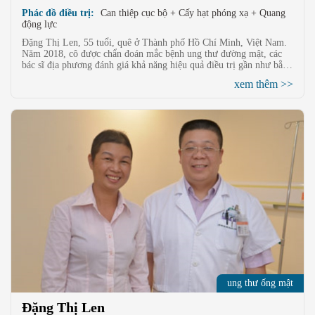
Phác đồ điều trị:
Can thiệp cục bộ + Cấy hạt phóng xạ + Quang
động lực
Đặng Thị Len, 55 tuổi, quê ở Thành phố Hồ Chí Minh, Việt Nam.
Năm 2018, cô được chẩn đoán mắc bệnh ung thư đường mật, các
bác sĩ địa phương đánh giá khả năng hiệu quả điều trị gần như bằng
không. Sau liệu pháp can thiệp + cấy hạt + quang động học tại
xem thêm >>
Bệnh viện Ung thư Hiện đại St. Stamford Quảng Châu, khối u đã
co lại đáng kể. Tính đến nay, cô đã chiến đấu thành công với căn
bệnh ung thư được hơn 6 năm và có cuộc sống vui vẻ, khỏe mạnh
như những người bình thường.
ung thư ống mật
Đặng Thị Len