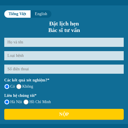
Tiếng Việt
English
Đặt lịch hẹn
Bác sĩ tư vấn
Các kết quả xét nghiệm?*
Có
Không
Liên hệ chúng tôi*
Hà Nội
Hồ Chí Minh
NỘP