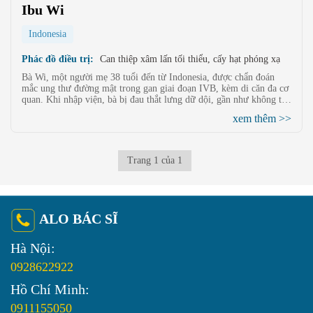
Ibu Wi
Indonesia
Phác đồ điều trị:
Can thiệp xâm lấn tối thiểu, cấy hạt phóng xạ
Bà Wi, một người mẹ 38 tuổi đến từ Indonesia, được chẩn đoán
mắc ung thư đường mật trong gan giai đoạn IVB, kèm di căn đa cơ
quan. Khi nhập viện, bà bị đau thắt lưng dữ dội, gần như không thể
sinh hoạt bình thường, sụt 10 kg và chỉ số CA19-9 lên tới
xem thêm >>
259.636,80 U/mL. Sau khi được điều trị bằng can thiệp xâm lấn tối
thiểu kết hợp cấy hạt phóng xạ, chỉ số CA19-9 giảm xuống còn
43.282,00 U/mL, giảm hơn 83%. Cơn đau thắt lưng biến mất hoàn
toàn, cảm giác thèm ăn trở lại bình thường. Trong xúc động, bà
Trang 1 của 1
chia sẻ: "Cảm ơn đội ngũ y bác sĩ đã mang đến cho tôi hy vọng
mới, giúp tôi khỏe hơn để có thể trở về bên các con."
ALO BÁC SĨ
Hà Nội:
0928622922
Hồ Chí Minh:
0911155050