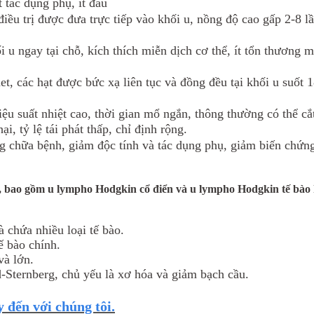
 tác dụng phụ, ít đau
 trị được đưa trực tiếp vào khối u, nồng độ cao gấp 2-8 lần s
u ngay tại chỗ, kích thích miễn dịch cơ thể, ít tổn thương 
 các hạt được bức xạ liên tục và đồng đều tại khối u suốt 1
 suất nhiệt cao, thời gian mổ ngắn, thông thường có thể cắ
i, tỷ lệ tái phát thấp, chỉ định rộng.
hữa bệnh, giảm độc tính và tác dụng phụ, giảm biến chứng, 
, bao gồm u lympho Hodgkin cổ điển và u lympho Hodgkin tế bào
à chứa nhiều loại tế bào.
ế bào chính.
và lớn.
-Sternberg, chủ yếu là xơ hóa và giảm bạch cầu.
 đến với chúng tôi.