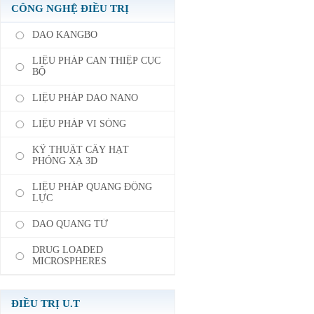
CÔNG NGHỆ ĐIỀU TRỊ
DAO KANGBO
LIỆU PHÁP CAN THIỆP CỤC
BỘ
LIỆU PHÁP DAO NANO
LIỆU PHÁP VI SÓNG
KỸ THUẬT CẤY HẠT
PHÓNG XẠ 3D
LIỆU PHÁP QUANG ĐỘNG
LỰC
DAO QUANG TỬ
DRUG LOADED
MICROSPHERES
ĐIỀU TRỊ U.T