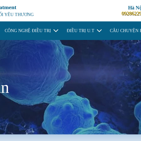
eatment
Hà Nộ
0928622
NỐI YÊU THƯƠNG
CÔNG NGHỆ ĐIỀU TRỊ
ĐIỀU TRỊ U.T
CÂU CHUYỆN 
in