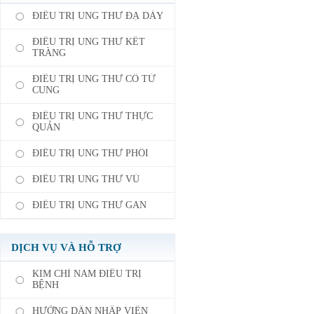
ĐIỀU TRỊ UNG THƯ ĐẠ DÀY
ĐIỀU TRỊ UNG THƯ KẾT
TRÀNG
ĐIỀU TRỊ UNG THƯ CỔ TỬ
CUNG
ĐIỀU TRỊ UNG THƯ THỰC
QUẢN
ĐIỀU TRỊ UNG THƯ PHỔI
ĐIỀU TRỊ UNG THƯ VÚ
ĐIỀU TRỊ UNG THƯ GAN
DỊCH VỤ VÀ HỖ TRỢ
KIM CHỈ NAM ĐIỀU TRỊ
BỆNH
HƯỠNG DẪN NHẬP VIỆN