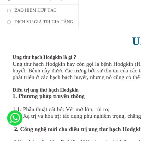
BẢO HIỂM HỢP TÁC
DỊCH VỤ GIÁ TRỊ GIA TĂNG
U
Ung thư hạch Hodgkin là gì？
Ung thư hạch Hodgkin hay còn gọi là bệnh Hodgkin (Ho
huyết. Bệnh này được đặc trưng bởi sự tồn tại của các
phát triển ở các hạch bạch huyết, nhưng nó cũng có thể
Điều trị ung thư hạch Hodgkin
1. Phương pháp truyền thống
1.1. Phẫu thuật cắt bỏ: Vết mở lớn, rủi ro;
1.2. Xạ trị và hóa trị: tác dụng phụ nghiêm trọng, chẳn
2. Công nghệ mới cho điều trị ung thư hạch Hodgkin