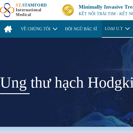
ST
.STAMFORD
Minimally Invasive Tr
International
KẾT NỐI TRÁI TIM - KẾT 
Medical
LOẠI U.T
VỀ CHÚNG TÔI
ĐỘI NGŨ BÁC SĨ
Ung thư hạch Hodgk