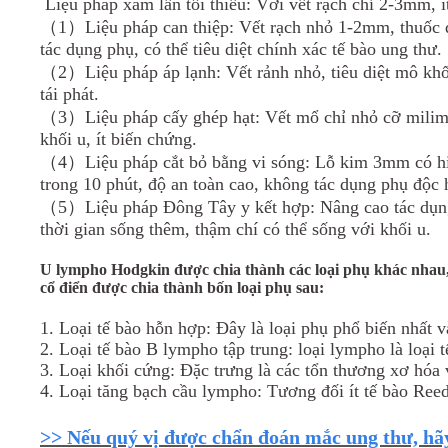
Liệu pháp xâm lấn tối thiểu: Với vết rạch chỉ 2-3mm, ít
（1）Liệu pháp can thiệp: Vết rạch nhỏ 1-2mm, thuốc điều
tác dụng phụ, có thể tiêu diệt chính xác tế bào ung thư.
（2）Liệu pháp áp lạnh: Vết rảnh nhỏ, tiêu diệt mô khối 
tái phát.
（3）Liệu pháp cấy ghép hạt: Vết mổ chỉ nhỏ cỡ milimet,
khối u, ít biến chứng.
（4）Liệu pháp cắt bỏ bằng vi sóng: Lỗ kim 3mm có hiệu
trong 10 phút, độ an toàn cao, không tác dụng phụ độc hạ
（5）Liệu pháp Đông Tây y kết hợp: Nâng cao tác dụng c
thời gian sống thêm, thậm chí có thể sống với khối u.
U lympho Hodgkin được chia thành các loại phụ khác nhau
cổ điển được chia thành bốn loại phụ sau:
1. Loại tế bào hỗn hợp: Đây là loại phụ phổ biến nhất v
2. Loại tế bào B lympho tập trung: loại lympho là loại t
3. Loại khối cứng: Đặc trưng là các tổn thương xơ hóa 
4. Loại tăng bạch cầu lympho: Tương đối ít tế bào Reed
>> Nếu quý vị được chẩn đoán mắc ung thư, hãy