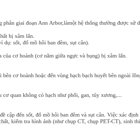
g phân giai đoạn Ann Arbor,làmột hệ thống thường được sử d
hất bị xâm lấn.
í dụ: sốt, đổ mồ hôi ban đêm, sụt cân).
a của cơ hoành (cơ nằm giữa ngực và bụng) bị xâm lấn.
hai bên cơ hoành hoặc đến vùng hạch bạch huyết bên ngoài lồ
u cơ quan không có hạch như phổi, gan, tủy xương,...
đề cập đến sốt, đổ mồ hôi ban đêm và sụt cân. Việc xác định 
chất, kiểm tra hình ảnh (như chụp CT, chụp PET-CT), sinh thi