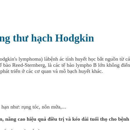
ng thư hạch Hodgkin
dgkin's lymphoma) làbệnh ác tính huyết học bắt nguồn từ cá
 tế bào Reed-Sternberg, là các tế bào lympho B lớn không đ
 phát triển ở các cơ quan và mô bạch huyết khác.
g hạn như: rụng tóc, nôn mửa,...
, nâng cao hiệu quả điều trị và kéo dài tuổi thọ cho bện