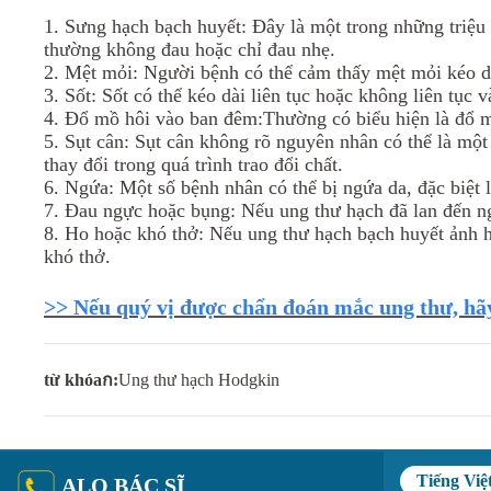
1. Sưng hạch bạch huyết: Đây là một trong những triệu
thường không đau hoặc chỉ đau nhẹ.
2. Mệt mỏi: Người bệnh có thể cảm thấy mệt mỏi kéo dài
3. Sốt: Sốt có thể kéo dài liên tục hoặc không liên tục 
4. Đổ mồ hôi vào ban đêm:Thường có biểu hiện là đổ m
5. Sụt cân: Sụt cân không rõ nguyên nhân có thể là mộ
thay đổi trong quá trình trao đổi chất.
6. Ngứa: Một số bệnh nhân có thể bị ngứa da, đặc biệt 
7. Đau ngực hoặc bụng: Nếu ung thư hạch đã lan đến n
8. Ho hoặc khó thở: Nếu ung thư hạch bạch huyết ảnh h
khó thở.
>> Nếu quý vị được chẩn đoán mắc ung thư, hãy
từ khóaก:
Ung thư hạch Hodgkin
Tiếng Việ
ALO BÁC SĨ