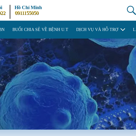
|
i
Hồ Chí Minh
922
0911155050
BN
BUỔI CHIA SẺ VỀ BỆNH U.T
DỊCH VỤ VÀ HỖ TRỢ
L