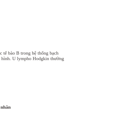
c tế bào B trong hệ thống bạch
iển hình. U lympho Hodgkin thường
h nhân