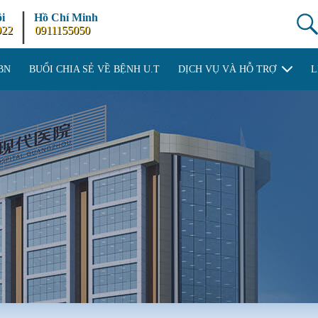
|
i
Hồ Chí Minh
922
0911155050
BN
BUỔI CHIA SẺ VỀ BỆNH U.T
DỊCH VỤ VÀ HỖ TRỢ
L