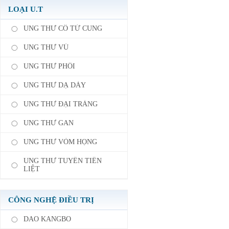
DIỄN RA THÀNH CÔNG
DIỄN ĐÀN Y HỌC UNG
BỆNH VIỆN UNG BƯỚU
LOẠI U.T
BƯỚU TÍCH HỢP QUỐC TẾ
ST.STAMFORD QUẢNG
ASEAN LẦN THỨ 5, ĐIỂM
CHÂU CHỦ TRÌ THÀNH LẬP
VIỆT NAM, PHÂN HỘI
UNG THƯ CỔ TỬ CUNG
ĐOÀN CHUYÊN GIA GIẢNG
TRƯỜNG TP.HCM
DẠY LƯU ĐỘNG Ở NƯỚC
UNG THƯ VÚ
NGOÀI, THÚC ĐẨY ĐỒNG
BỘ LIÊN MINH CHUYÊN
KHOA VÀ TRUYỀN THÔNG
UNG THƯ PHỔI
QUỐC TẾ
UNG THƯ DẠ DÀY
UNG THƯ ĐẠI TRÀNG
UNG THƯ GAN
UNG THƯ VÒM HỌNG
UNG THƯ TUYẾN TIỀN
LIỆT
CÔNG NGHỆ ĐIỀU TRỊ
DAO KANGBO