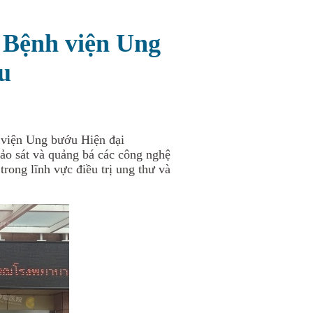
m Bệnh viện Ung
u
 viện
U
ng bướu
H
iện đại
o sát và quảng bá các công nghệ
trong lĩnh vực điều trị ung thư và