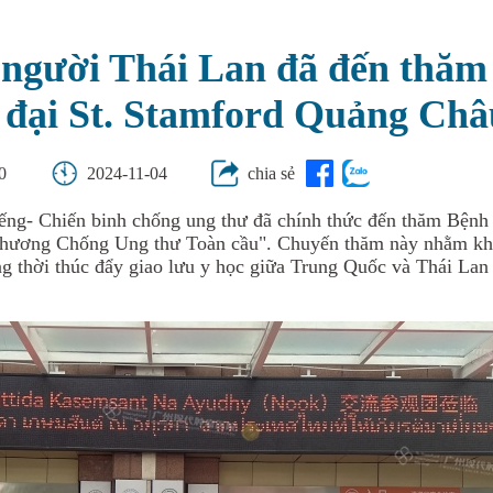
g người Thái Lan đã đến thă
 đại St. Stamford Quảng Châ
0
2024-11-04
chia sẻ
iếng
-
C
hiến binh chống ung thư đã chính thức đến thăm
B
ệnh
hương
Chống Ung thư Toàn cầu
". Chuyến thăm này nhằm khả
ồng thời thúc đẩy giao lưu y học giữa Trung Quốc và Thái Lan 