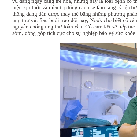
vú đang ngày càng trẻ hóa, nhưng đây là loại bệnh có t
hiện kịp thời và điều trị đúng cách sẽ làm tăng tỷ lệ 
thống đang dần được thay thế bằng những phương pháp điề
ung thư vú. Sau buổi trao đổi này, Nook cho biết cô cả
nguyện chống ung thư toàn cầu. Cô cam kết sẽ tiếp tục
sớm, đóng góp tích cực cho sự nghiệp bảo vệ sức khỏe 