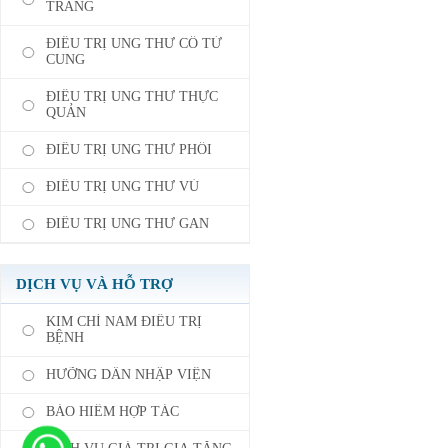
TRÀNG
ĐIỀU TRỊ UNG THƯ CỔ TỬ
CUNG
ĐIỀU TRỊ UNG THƯ THỰC
QUẢN
ĐIỀU TRỊ UNG THƯ PHỔI
ĐIỀU TRỊ UNG THƯ VÚ
ĐIỀU TRỊ UNG THƯ GAN
DỊCH VỤ VÀ HỖ TRỢ
KIM CHỈ NAM ĐIỀU TRỊ
BỆNH
HƯỠNG DẪN NHẬP VIỆN
BẢO HIỂM HỢP TÁC