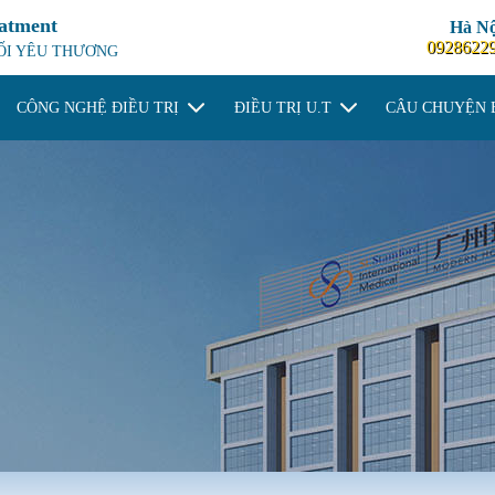
eatment
Hà Nộ
0928622
NỐI YÊU THƯƠNG
CÔNG NGHỆ ĐIỀU TRỊ
ĐIỀU TRỊ U.T
CÂU CHUYỆN 