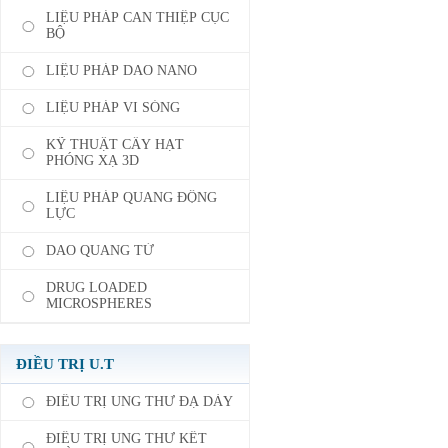
LIỆU PHÁP CAN THIỆP CỤC
BỘ
LIỆU PHÁP DAO NANO
LIỆU PHÁP VI SÓNG
KỸ THUẬT CẤY HẠT
PHÓNG XẠ 3D
LIỆU PHÁP QUANG ĐỘNG
LỰC
DAO QUANG TỬ
DRUG LOADED
MICROSPHERES
ĐIỀU TRỊ U.T
ĐIỀU TRỊ UNG THƯ ĐẠ DÀY
ĐIỀU TRỊ UNG THƯ KẾT