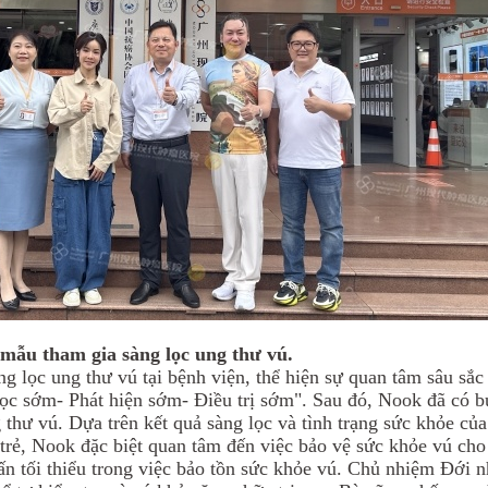
mẫu tham gia sàng lọc ung thư vú.
 lọc ung thư vú tại bệnh viện, thể hiện sự quan tâm sâu sắc
lọc sớm
- P
hát hiện sớm
- Đ
iều trị sớm". Sau đó, Nook đã có b
 thư vú
. Dựa trên kết quả sàng lọc và tình trạng sức khỏe c
trẻ, Nook đặc biệt quan tâm đến việc bảo vệ sức khỏe vú cho 
ấn tối thiểu trong việc bảo tồn sức khỏe vú. Chủ nhiệm Đới