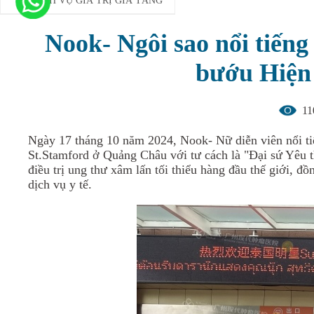
DỊCH VỤ GIÁ TRỊ GIA TĂNG
Nook- Ngôi sao nổi tiến
bướu Hiện
11
Ngày 17 tháng 10 năm 2024,
Nook- N
ữ diễn viên nổi t
S
t.Stamford
ở Quảng Châu với tư cách là "
Đại sứ
Y
êu
t
điều trị ung thư xâm lấn tối thiểu hàng đầu thế giới, đ
dịch vụ y tế.