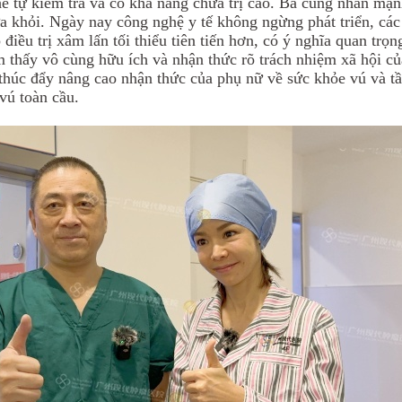
hể tự kiểm tra và có khả năng chữa trị cao. Bà cũng nhấn mạn
chữa khỏi. Ngày nay công nghệ y tế không ngừng phát triển, c
u trị xâm lấn tối thiểu tiên tiến hơn, có ý nghĩa quan trọng 
m thấy vô cùng hữu ích và nhận thức rõ trách nhiệm xã hội của
 thúc đẩy nâng cao nhận thức của phụ nữ về sức khỏe vú và tầ
vú toàn cầu.