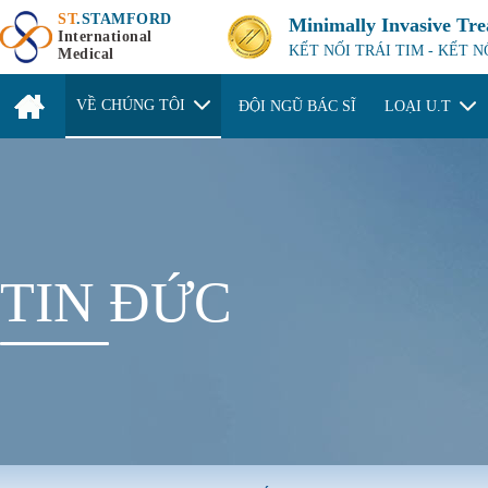
ST
.STAMFORD
Minimally Invasive Tr
International
KẾT NỐI TRÁI TIM - KẾT 
Medical
VỀ CHÚNG TÔI
ĐỘI NGŨ BÁC SĨ
LOẠI U.T
TIN ĐỨC