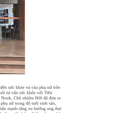
 đến sức khỏe vú của phụ nữ trên
uổi tư vấn sức khỏe với Tiến
ủa Nook,
Chủ nhiệm
Đ
ới
đã đưa ra
phụ nữ trong độ tuổi sinh sản,
 nhấn mạnh rằng xu hướng ung thư