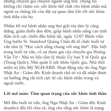
những chuyên gia chuyên ngành ung thư, chúng tôi
không chỉ chăm sóc sức khỏe thể chất cho bệnh nhân mà
ngoài ra chúng tôi còn đặt sự quan tâm lớn tới sức khỏe
tinh thần của họ.
Nhằm hỗ trợ bệnh nhân ung thư giải tỏa tâm lý căng
thẳng, giảm thiểu đau đớn, giúp bệnh nhân nâng cao tinh
thần tích cực chiến đấu bệnh tật, ngày 12/07 Bệnh viện
Ung bướu St. Stamford Quảng Châu đã tổ chức buổi tư
vấn tâm lý “Học cách sống chung với ung thư”. Đặc biệt
trong buổi tư vấn, có sự tham gia của chuyên gia Hoàng
Vân Tư - Nhà trị liệu tâm lý thuộc Ủy ban Y tế Quốc gia
(Trung Quốc), Nhà quản lí sức khỏe Quốc gia, Nhà thôi
miên trị liệu Mỹ NGH/ABH. Hoạt động này do ông Ngu
Nhật An - Giám đốc Kinh doanh chủ trì và đã nhận được
sự hưởng ứng rất tích cực từ các bệnh nhân trong và
ngoài nước.
Lời mở màn: Tầm quan trọng của sức khỏe tinh thần
Mở đầu buổi tư vấn, ông Ngu Nhật An - Giám đốc Kinh
doanhcó đôi lời chia sẻ, ông cho rằng sức khỏe là trạng