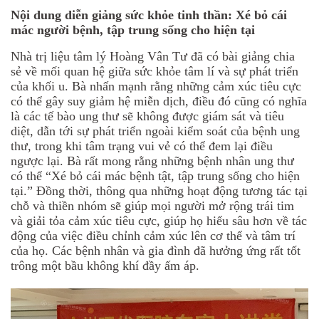
Nội dung diễn giảng sức khỏe tinh thần: Xé bỏ cái
mác người bệnh, tập trung sống cho hiện tại
Nhà trị liệu tâm lý Hoàng Vân Tư đã có bài giảng chia
sẻ về mối quan hệ giữa sức khỏe tâm lí và sự phát triển
của khối u. Bà nhấn mạnh rằng những cảm xúc tiêu cực
có thể gây suy giảm hệ miễn dịch, điều đó cũng có nghĩa
là các tế bào ung thư sẽ không được giám sát và tiêu
diệt, dẫn tới sự phát triển ngoài kiểm soát của bệnh ung
thư, trong khi tâm trạng vui vẻ có thể đem lại điều
ngược lại. Bà rất mong rằng những bệnh nhân ung thư
có thể “Xé bỏ cái mác bệnh tật, tập trung sống cho hiện
tại.” Đồng thời, thông qua những hoạt động tương tác tại
chỗ và thiền nhóm sẽ giúp mọi người mở rộng trái tim
và giải tỏa cảm xúc tiêu cực, giúp họ hiểu sâu hơn về tác
động của việc điều chỉnh cảm xúc lên cơ thể và tâm trí
của họ. Các bệnh nhân và gia đình đã hưởng ứng rất tốt
trông một bầu không khí đầy ấm áp.