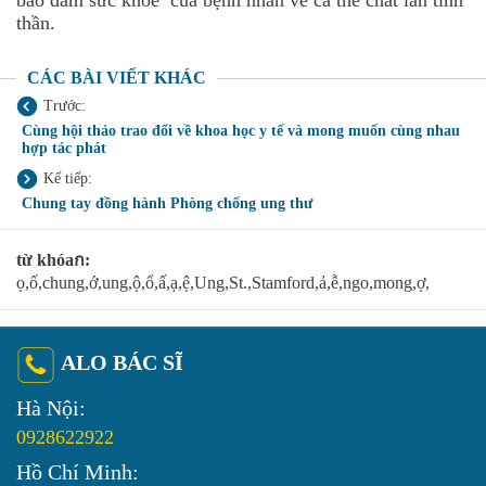
thần.
CÁC BÀI VIẾT KHÁC
Trước:
​Cùng hội thảo trao đổi về khoa học y tế và mong muốn cùng nhau
hợp tác phát
Kế tiếp:
Chung tay đồng hành Phòng chống ung thư
từ khóaก:
ọ,ố,chung,ớ,ung,ộ,ổ,ấ,ạ,ệ,Ung,St.,Stamford,ả,ễ,ngo,mong,ợ,
ALO BÁC SĨ
Hà Nội:
0928622922
Hồ Chí Minh: