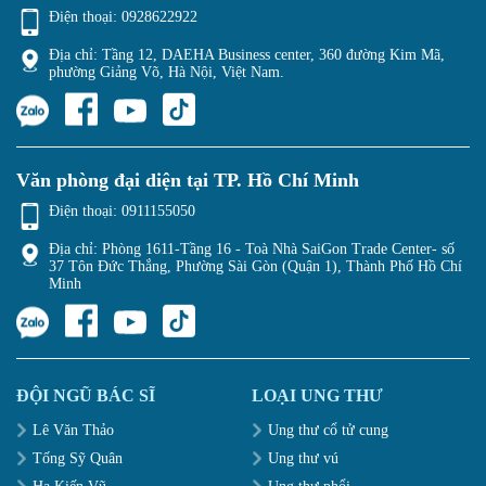
Điện thoại:
0928622922
Địa chỉ: Tầng 12, DAEHA Business center, 360 đường Kim Mã,
phường Giảng Võ, Hà Nội, Việt Nam.
Văn phòng đại diện tại TP. Hồ Chí Minh
Điện thoại:
0911155050
Địa chỉ: Phòng 1611-Tầng 16 - Toà Nhà SaiGon Trade Center- số
37 Tôn Đức Thắng, Phường Sài Gòn (Quận 1), Thành Phố Hồ Chí
Minh
ĐỘI NGŨ BÁC SĨ
LOẠI UNG THƯ
Lê Văn Thảo
Ung thư cổ tử cung
Tống Sỹ Quân
Ung thư vú