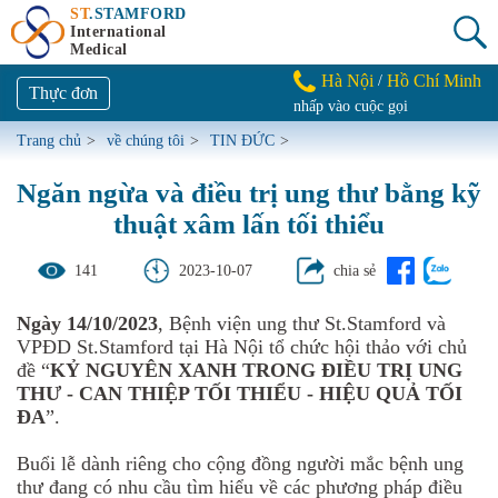
ST
.STAMFORD
International
Medical
Hà Nội
Hồ Chí Minh
/
Thực đơn
nhấp vào cuộc gọi
Trang chủ
>
về chúng tôi
>
TIN ĐỨC
>
Ngăn ngừa và điều trị ung thư bằng kỹ
thuật xâm lấn tối thiểu
141
2023-10-07
chia sẻ
Ngày 14/10/2023
, Bệnh viện ung thư St.Stamford và
VPĐD St.Stamford tại Hà Nội tổ chức hội thảo với chủ
đề “
KỶ NGUYÊN XANH TRONG ĐIỀU TRỊ UNG
THƯ - CAN THIỆP TỐI THIỂU - HIỆU QUẢ TỐI
ĐA
”.
Buổi lễ dành riêng cho cộng đồng người mắc bệnh ung
thư đang có nhu cầu tìm hiểu về các phương pháp điều