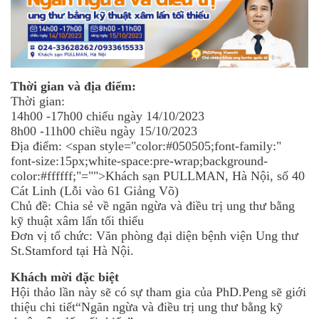
Thời gian và địa điểm:
Thời gian:
14h00 -17h00 chiểu ngày 14/10/2023
8h00 -11h00 chiều ngày 15/10/2023
Địa điểm: <span style="color:#050505;font-family:"
font-size:15px;white-space:pre-wrap;background-
color:#ffffff;"="">Khách sạn PULLMAN, Hà Nội, số 40
Cát Linh (Lỗi vào 61 Giảng Võ)
Chủ đề: Chia sẻ về ngăn ngừa và điều trị ung thư bằng
kỹ thuật xâm lấn tối thiểu
Đơn vị tổ chức: Văn phòng đại diện bệnh viện Ung thư
St.Stamford tại Hà Nội.
Khách mời đặc biệt
Hội thảo lần này sẽ có sự tham gia của PhD.Peng sẽ giới
thiệu chi tiết“Ngăn ngừa và điều trị ung thư bằng kỹ