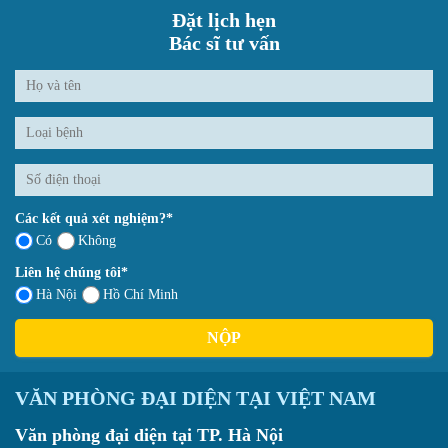
Đặt lịch hẹn
Bác sĩ tư vấn
Các kết quả xét nghiệm?*
Có
Không
Liên hệ chúng tôi*
Hà Nội
Hồ Chí Minh
NỘP
VĂN PHÒNG ĐẠI DIỆN TẠI VIỆT NAM
Văn phòng đại diện tại TP. Hà Nội