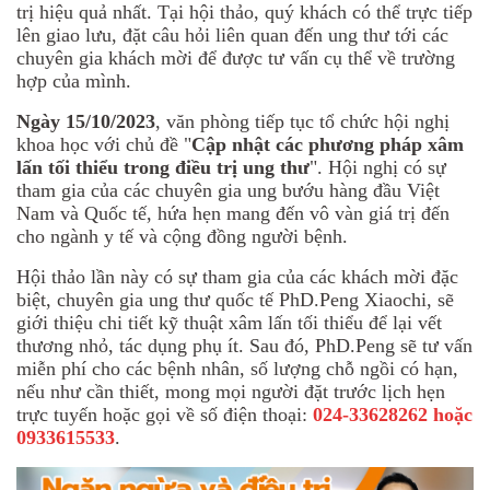
trị hiệu quả nhất. Tại hội thảo, quý khách có thể trực tiếp
lên giao lưu, đặt câu hỏi liên quan đến ung thư tới các
chuyên gia khách mời để được tư vấn cụ thể về trường
hợp của mình.
Ngày 15/10/2023
, văn phòng tiếp tục tổ chức hội nghị
khoa học với chủ đề "
Cập nhật các phương pháp xâm
lấn tối thiểu trong điều trị ung thư
". Hội nghị có sự
tham gia của các chuyên gia ung bướu hàng đầu Việt
Nam và Quốc tế, hứa hẹn mang đến vô vàn giá trị đến
cho ngành y tế và cộng đồng người bệnh.
Hội thảo lần này có sự tham gia của các khách mời đặc
biệt, chuyên gia ung thư quốc tế PhD.Peng Xiaochi, sẽ
giới thiệu chi tiết kỹ thuật xâm lấn tối thiểu để lại vết
thương nhỏ, tác dụng phụ ít. Sau đó, PhD.Peng sẽ tư vấn
miễn phí cho các bệnh nhân, số lượng chỗ ngồi có hạn,
nếu như cần thiết, mong mọi người đặt trước lịch hẹn
trực tuyến hoặc gọi về số điện thoại:
024-33628262 hoặc
0933615533
.