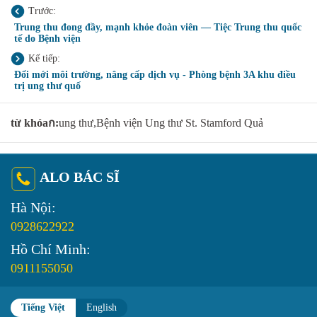
Trước:
Trung thu đong đầy, mạnh khỏe đoàn viên — Tiệc Trung thu quốc
tế do Bệnh viện
Kế tiếp:
Đổi mới môi trường, nâng cấp dịch vụ - Phòng bệnh 3A khu điều
trị ung thư quố
từ khóaก:
ung thư,Bệnh viện Ung thư St. Stamford Quả
ALO BÁC SĨ
Hà Nội:
0928622922
Hồ Chí Minh:
0911155050
Tiếng Việt
English