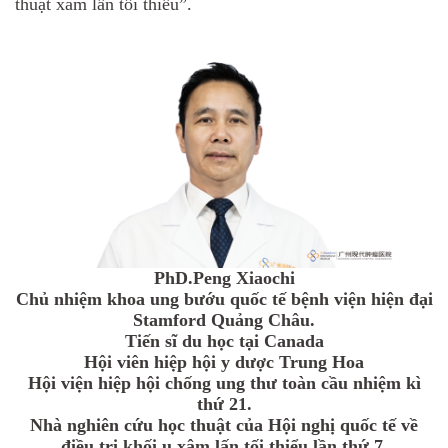
thuật xâm lấn tối thiểu”.
PhD.Peng Xiaochi
Chủ nhiệm khoa ung bướu quốc tế bệnh viện hiện đại
Stamford Quảng Châu.
Tiến sĩ du học tại Canada
Hội viên hiệp hội y dược Trung Hoa
Hội viện hiệp hội chống ung thư toàn cầu nhiệm kì
thứ 21.
Nhà nghiên cứu học thuật của Hội nghị quốc tế về
điều trị khối u xâm lấn tối thiểu lần thứ 7.