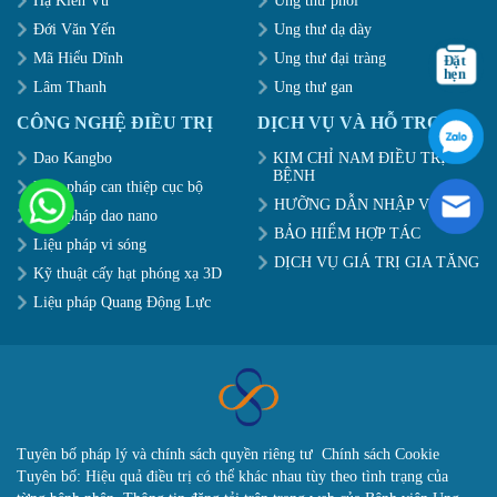
Hạ Kiến Vũ
Ung thư phổi
Đới Văn Yến
Ung thư dạ dày
Mã Hiểu Dĩnh
Ung thư đại tràng
Lâm Thanh
Ung thư gan
CÔNG NGHỆ ĐIỀU TRỊ
DỊCH VỤ VÀ HỖ TRỢ
Dao Kangbo
KIM CHỈ NAM ĐIỀU TRỊ
BỆNH
Liệu pháp can thiệp cục bộ
HƯỠNG DẪN NHẬP VIỆN
Liệu pháp dao nano
BẢO HIỂM HỢP TÁC
Liệu pháp vi sóng
DỊCH VỤ GIÁ TRỊ GIA TĂNG
Kỹ thuật cấy hạt phóng xạ 3D
Liệu pháp Quang Động Lực
Tuyên bố pháp lý và chính sách quyền riêng tư
Chính sách Cookie
Tuyên bố: Hiệu quả điều trị có thể khác nhau tùy theo tình trạng của