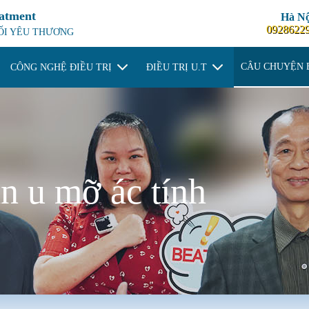
eatment
Hà Nộ
0928622
NỐI YÊU THƯƠNG
CÂU CHUYỆN 
CÔNG NGHỆ ĐIỀU TRỊ
ĐIỀU TRỊ U.T
n u mỡ ác tính