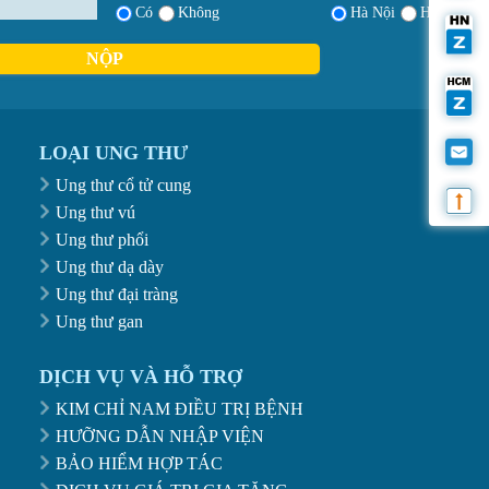
Có
Không
Hà Nội
Hồ Chí Mi
NỘP
LOẠI UNG THƯ
Ung thư cổ tử cung
Ung thư vú
Ung thư phổi
Ung thư dạ dày
Ung thư đại tràng
Ung thư gan
DỊCH VỤ VÀ HỖ TRỢ
KIM CHỈ NAM ĐIỀU TRỊ BỆNH
HƯỠNG DẪN NHẬP VIỆN
BẢO HIỂM HỢP TÁC