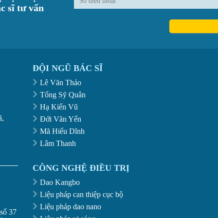
c sĩ tư vấn
ĐỘI NGŨ BÁC SĨ
Lê Văn Thảo
Tống Sỹ Quân
Hạ Kiến Vũ
ã,
Đới Văn Yến
Mã Hiểu Dĩnh
Lâm Thanh
CÔNG NGHỆ ĐIỀU TRỊ
Dao Kangbo
Liệu pháp can thiệp cục bộ
Liệu pháp dao nano
số 37