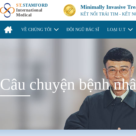
ST
.STAMFORD
Minimally Invasive Tr
International
KẾT NỐI TRÁI TIM - KẾT 
Medical
VỀ CHÚNG TÔI
ĐỘI NGŨ BÁC SĨ
LOẠI U.T
Câu chuyện bệnh nhâ