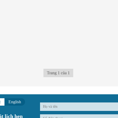
Trang 1 của 1
t
English
t lịch hẹn