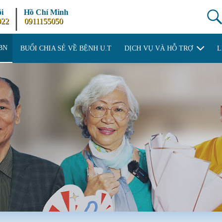
|
i
Hồ Chí Minh
922
0911155050
BN
BUỔI CHIA SẺ VỀ BỆNH U.T
DỊCH VỤ VÀ HỖ TRỢ
L