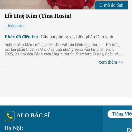
U mỡ ác tính
Hồ Huệ Kim (Tina Husin)
Indonesia
Phác đồ điều trị:
Cấy hạt phóng xạ, Liệu pháp Dao lạnh
Suốt 8 năm kiên cường chiến đấu với căn bệnh ung thư, chị Hồ từng
hai lần phẫu thuật vì U mỡ ác tính nhưng bệnh vẫn tái phát. Năm
2025, bà tìm đến Bệnh viện Ung bướu St. Stamford Quảng Châu và
được điều trị với phác đồ điều trị xâm lấn kết hợp giữa Cấy hạt phóng
xem thêm >>
xạ và Liệu pháp Dao lạnh. Sau điều trị, kích thước và tốc độ phát triển
của khối u giảm rõ rệt (chỉ số từ 5,9 xuống còn 3), cơ thể hầu như
không xuất hiện tác dụng phụ. Từ những lần mổ lặp đi lặp lại đến giải
pháp điều trị chính xác, ít xâm lấn, công nghệ mới đã chấm dứt quá
trình điều trị kéo dài suốt nhiều năm của chị.
Tiếng Việ
ALO BÁC SĨ
Hà Nội:
Đặ