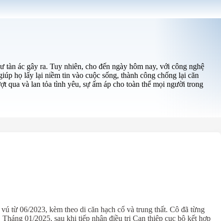
hư tàn ác gây ra. Tuy nhiên, cho đến ngày hôm nay, với công nghệ
iúp họ lấy lại niềm tin vào cuộc sống, thành công chống lại căn
t qua và lan tỏa tình yêu, sự ấm áp cho toàn thể mọi người trong
 vú từ 06/2023, kèm theo di căn hạch cổ và trung thất. Cô đã từng
. Tháng 01/2025, sau khi tiếp nhận điều trị Can thiệp cục bộ kết hợp