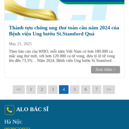
Thành tựu chống ung thư toàn cầu năm 2024 của
Bệnh viện Ung bướu St.Stamford Quả
May 21, 2025
Theo báo cáo của WHO, mỗi năm Việt Nam có hơn 180.000 ca
mắc ung thư mới, với hơn 120.000 ca tử vong, đưa tỷ lệ tử vong
lên đến 73,5%... Năm 2024, Bệnh viện Ung bướu St.Stamford
Quảng Châu đã đạt được nhiều thành tựu nổi bật trong lĩnh vực y tế
Xem thêm >
quốc tế.
<<
1
2
3
4
5
6
7
>>
ALO BÁC SĨ
Hà Nội: