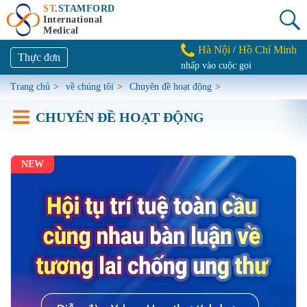
ST
.STAMFORD
International
Medical
Hà Nội
Hồ Chí Minh
/
Thực đơn
nhấp vào cuộc gọi
Trang chủ
>
về chúng tôi
>
Chuyên đề hoạt động
>
CHUYÊN ĐỀ HOẠT ĐỘNG