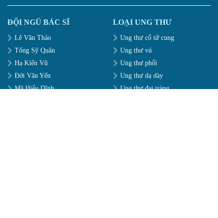
ĐỘI NGŨ BÁC SĨ
LOẠI UNG THƯ
Lê Văn Thảo
Ung thư cổ tử cung
Tống Sỹ Quân
Ung thư vú
Hạ Kiến Vũ
Ung thư phổi
Đới Văn Yến
Ung thư dạ dày
Mã Hiểu Dĩnh
Ung thư đại tràng
Lâm Thanh
Ung thư gan
CÔNG NGHỆ ĐIỀU TRỊ
DỊCH VỤ VÀ HỖ TRỢ
Dao Kangbo
KIM CHỈ NAM ĐIỀU TRỊ
BỆNH
Liệu pháp can thiệp cục bộ
HƯỠNG DẪN NHẬP VIỆN
Liệu pháp dao nano
BẢO HIỂM HỢP TÁC
Liệu pháp vi sóng
DỊCH VỤ GIÁ TRỊ GIA TĂNG
Kỹ thuật cấy hạt phóng xạ 3D
Liệu pháp Quang Động Lực