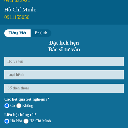
0928622922
Hồ Chí Minh:
0911155050
Tiếng Việt
English
Đặt lịch hẹn
Bác sĩ tư vấn
Các kết quả xét nghiệm?*
Có
Không
Liên hệ chúng tôi*
Hà Nội
Hồ Chí Minh