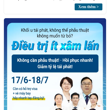
đổi và chia sẻ chuyên sâu xoay quanh những chủ đề trọng điểm như
Xem thêm >
Điều trị ung thư không phẫu thuật, Liệu pháp điều trị kết hợp Xâm
lấn tối thiểu, và Y học tích hợp Đông – Tây y.