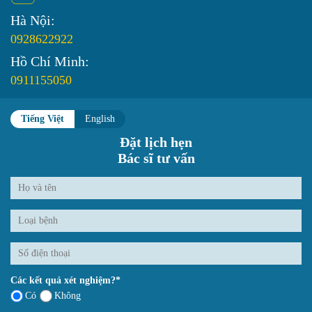
Hà Nội:
0928622922
Hồ Chí Minh:
0911155050
Tiếng Việt
English
Đặt lịch hẹn
Bác sĩ tư vấn
Các kết quả xét nghiệm?*
Có
Không