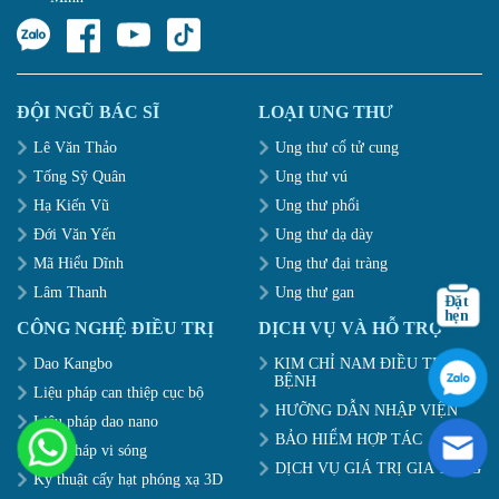
ĐỘI NGŨ BÁC SĨ
LOẠI UNG THƯ
Lê Văn Thảo
Ung thư cổ tử cung
Tống Sỹ Quân
Ung thư vú
Hạ Kiến Vũ
Ung thư phổi
Đới Văn Yến
Ung thư dạ dày
Mã Hiểu Dĩnh
Ung thư đại tràng
Lâm Thanh
Ung thư gan
CÔNG NGHỆ ĐIỀU TRỊ
DỊCH VỤ VÀ HỖ TRỢ
Dao Kangbo
KIM CHỈ NAM ĐIỀU TRỊ
BỆNH
Liệu pháp can thiệp cục bộ
HƯỠNG DẪN NHẬP VIỆN
Liệu pháp dao nano
BẢO HIỂM HỢP TÁC
Liệu pháp vi sóng
DỊCH VỤ GIÁ TRỊ GIA TĂNG
Kỹ thuật cấy hạt phóng xạ 3D