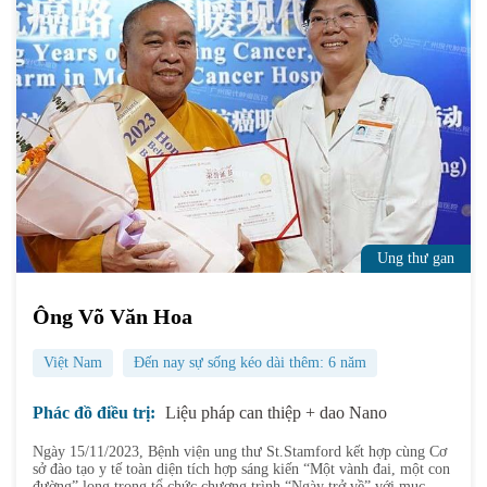
Ung thư gan
Ông Võ Văn Hoa
Việt Nam
Đến nay sự sống kéo dài thêm: 6 năm
Phác đồ điều trị:
Liệu pháp can thiệp + dao Nano
Ngày 15/11/2023, Bệnh viện ung thư St.Stamford kết hợp cùng Cơ
sở đào tạo y tế toàn diện tích hợp sáng kiến “Một vành đai, một con
đường” long trọng tổ chức chương trình “Ngày trở về” với mục