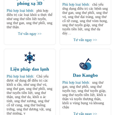
phóng xạ 3D
Phù hợp loại bệnh:
chủ yếu
ứng dụng điều trị các bệnh ung
Phù hợp loại bệnh:
phù hợp
thư gan, ung thư phổi, ung thư
điều trị các loại khói u thực thể
vú, ung thư đại tràng, ung thư
như ung thư tiền liệt tuyến,
cổ tử cung, ung thư vòm họng,
ung thư gan, ung thư phổi, ung
ung thư tuyến giáp, ung thư
thư thận.
tuyến tiền liệt, ung thư dạ
dày…
Tư vấn ngay >>
Tư vấn ngay >>
Liệu pháp dao lạnh
Dao Kangbo
Phù hợp loại bệnh:
Chủ yếu
được sử dụng để điều trị các
Phù hợp loại bệnh:
ung thư
khối u rắn, như ung thư vú,
gan, ung thư phổi, ung thư
ung thư gan, ung thư phổi, ung
tuyến tụy, ung thư tuyến giáp,
thư tuyến tiền liệt, ung thư
ung thư tuyến tiền liệt, khối u
thận, ung thư da, khối u ác
thận và tuyến thượng thận,
tính, ung thư xương, ung thư
khối u vùng bụng và khoang
cổ tử cung, ung thư buồng
chậu
trứng, ung thư dương vật, ung
thư miệng, v
Tư vấn ngay >>