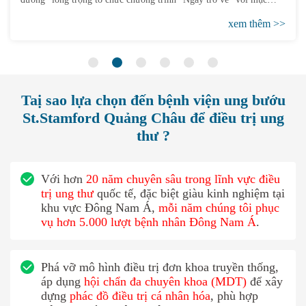
đích tạo cơ hội cho các chiến binh ung thư đã điều trị tại đây có cơ
hội quay lại thăm bệnh viện. Bệnh nhân đến từ Việt Nam, trụ trì Võ
xem thêm >>
Văn Hoa là một trong số đó. Ông từng mắc ung thư gan, là một
người ôn hòa và điềm tĩnh và rất thu hút trong đám đông.
Taị sao lựa chọn đến bệnh viện ung bướu
St.Stamford Quảng Châu để điều trị ung
thư ?
Với hơn
20 năm chuyên sâu trong lĩnh vực điều
trị ung thư
quốc tế, đặc biệt giàu kinh nghiệm tại
khu vực Đông Nam Á,
mỗi năm chúng tôi phục
vụ hơn 5.000 lượt bệnh nhân Đông Nam Á
.
Phá vỡ mô hình điều trị đơn khoa truyền thống,
áp dụng
hội chẩn đa chuyên khoa (MDT)
để xây
dựng
phác đồ điều trị cá nhân hóa
, phù hợp