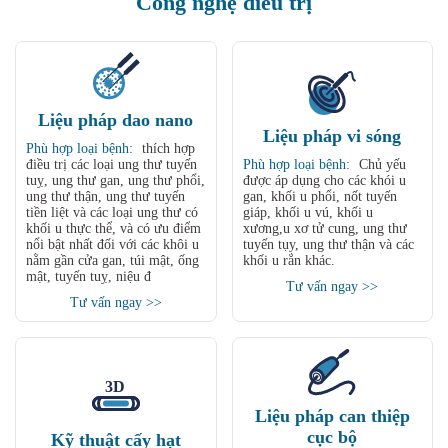
Công nghệ điều trị
Liệu pháp dao nano
Liệu pháp vi sóng
Phù hợp loại bệnh:
thích hợp
điều trị các loại ung thư tuyến
Phù hợp loại bệnh:
Chủ yếu
tuỵ, ung thư gan, ung thư phổi,
được áp dụng cho các khói u
ung thư thận, ung thư tuyến
gan, khối u phổi, nốt tuyến
tiền liệt và các loại ung thư có
giáp, khối u vú, khối u
khối u thực thể, và có ưu điểm
xương,u xơ tử cung, ung thư
nổi bật nhất đối với các khôi u
tuyến tụy, ung thư thận và các
nằm gần cửa gan, túi mật, ống
khối u rắn khác.
mật, tuyến tuỵ, niệu đ
Tư vấn ngay >>
Tư vấn ngay >>
Liệu pháp can thiệp
cục bộ
Kỹ thuật cấy hạt