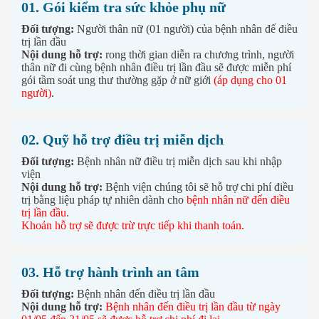
01. Gói kiểm tra sức khỏe phụ nữ
Đối tượng:
Người thân nữ (01 người) của bệnh nhân đế điều
trị lần đầu
Nội dung hỗ trợ:
rong thời gian diễn ra chương trình, người
thân nữ đi cùng bệnh nhân điều trị lần đầu sẽ được miễn phí
gói tầm soát ung thư thường gặp ở nữ giới
(áp dụng cho 01
người)
.
02. Quỹ hỗ trợ điều trị miễn dịch
Đối tượng:
Bệnh nhân nữ điều trị miễn dịch sau khi nhập
viện
Nội dung hỗ trợ:
Bệnh viện chúng tôi sẽ hỗ trợ chi phí điều
trị bằng liệu pháp tự nhiên dành cho
bệnh nhân nữ đến điều
trị lần đầu
.
Khoản hỗ trợ sẽ được trừ trực tiếp khi thanh toán.
03. Hỗ trợ hành trình an tâm
Đối tượng:
Bệnh nhân đến điều trị lần đầu
Nội dung hỗ trợ:
Bệnh nhân đến điều trị lần đầu từ ngày