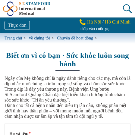
ST
.STAMFORD
International
Medical
Hà Nội
Hồ Chí Minh
/
Thực đơn
nhấp vào cuộc gọi
Trang chủ
>
về chúng tôi
>
Chuyên đề hoạt động
>
Biết ơn vì có bạn · Sức khỏe luôn song
hành
Ngày của Mẹ không chỉ là ngày dành riêng cho các mẹ, mà còn là
dịp nhắc nhở chúng ta trân trọng sự sống và chăm sóc sức khỏe.
Trong dịp lễ đầy yêu thương này, Bệnh viện Ung bướu
St.Stamford Quảng Châu đặc biệt triển khai chương trình chăm
sóc sức khỏe “Tri ân yêu thương”.
Dành cho tất cả bệnh nhân đến điều trị lần đầu, không phân biệt
giới tính hay thân phận – với mong muốn mỗi người bệnh đều
cảm nhận được sự ấm áp và tận tâm từ đội ngũ y tế.
Họ và tên:
*