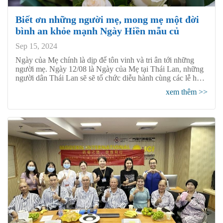
Biết ơn những người mẹ, mong mẹ một đời
bình an khỏe mạnh Ngày Hiền mẫu củ
Sep 15, 2024
Ngày của Mẹ chính là dịp để tôn vinh và tri ân tới những
người mẹ. Ngày 12/08 là Ngày của Mẹ tại Thái Lan, những
người dân Thái Lan sẽ sẽ tổ chức diễu hành cùng các lễ hội
đậm chất văn hóa dân tộc, những đứa con sẽ dâng tặng
xem thêm >>
những vòng hoa nhài cho mẹ bằng cả hai tay để bày tỏ tình
cảm và lòng biết ơn đối với mẹ mình. Vào ngày này, tại
Bệnh viện Ung bướu St. Stamford Quảng Châu cũng diễn ra
những cảnh tượng hết sức xúc động như vậy. Vào 10 giờ
sáng ngày hôm đó, Bệnh viện Ung bướu St. Stamford
Quảng Châu đã tổ chức buổi lễ tri ân với chủ đề “Biết ơn
những người mẹ, mong mẹ một đời bình an khỏe mạnh”.