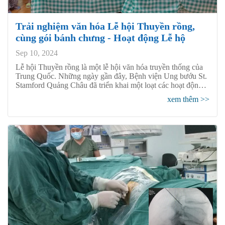
Trải nghiệm văn hóa Lễ hội Thuyền rồng,
cùng gói bánh chưng - Hoạt động Lễ hộ
Sep 10, 2024
​Lễ hội Thuyền rồng là một lễ hội văn hóa truyền thống của
Trung Quốc. Những ngày gần đây, Bệnh viện Ung bướu St.
Stamford Quảng Châu đã triển khai một loạt các hoạt động
văn hóa truyền thống giúp cho bệnh nhân cảm nhận được
xem thêm >>
bầu không khí lễ hội rộn ràng cũng như là thêm hiểu biết về
các nét văn hóa độc đáo của Trung Quốc.