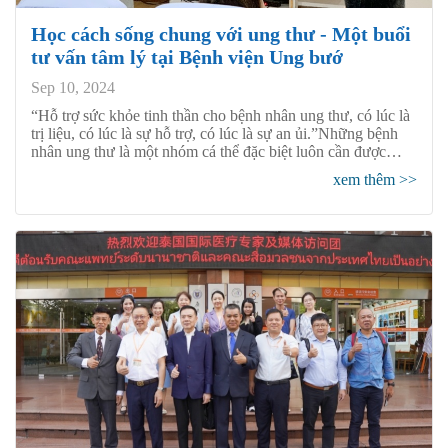
Học cách sống chung với ung thư - Một buổi
tư vấn tâm lý tại Bệnh viện Ung bướ
Sep 10, 2024
“Hỗ trợ sức khỏe tinh thần cho bệnh nhân ung thư, có lúc là
trị liệu, có lúc là sự hỗ trợ, có lúc là sự an ủi.”Những bệnh
nhân ung thư là một nhóm cá thể đặc biệt luôn cần được
quan tâm bởi họ đã phải chịu đựng những áp lực và gánh
xem thêm >>
nặng tâm lý vô cùng lớn. Là những chuyên gia chuyên
ngành ung thư, chúng tôi không chỉ chăm sóc sức khỏe thể
chất cho bệnh nhân mà ngoài ra chúng tôi còn đặt sự quan
tâm lớn tới sức khỏe tinh thần của họ.