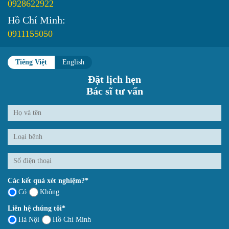
0928622922
Hồ Chí Minh:
0911155050
Tiếng Việt
English
Đặt lịch hẹn
Bác sĩ tư vấn
Các kết quả xét nghiệm?*
Có
Không
Liên hệ chúng tôi*
Hà Nội
Hồ Chí Minh