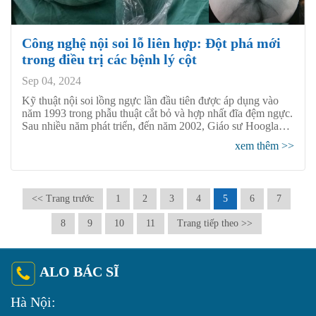
Công nghệ nội soi lỗ liên hợp: Đột phá mới
trong điều trị các bệnh lý cột
Sep 04, 2024
Kỹ thuật nội soi lồng ngực lần đầu tiên được áp dụng vào
năm 1993 trong phẫu thuật cắt bỏ và hợp nhất đĩa đệm ngực.
Sau nhiều năm phát triển, đến năm 2002, Giáo sư Hoogland
từ Đức đã đề xuất kỹ thuật THESSYS dựa trên nền tảng của
xem thêm >>
kỹ thuật YESS, giúp công nghệ nội soi lỗ liên hợp trở nên
hoàn thiện. Hiện nay, kỹ thuật này được ứng dụng rộng rãi
trong điều trị các bệnh lý cột sống cổ và thắt lưng. Nhờ
những ưu điểm như ít xâm lấn, ít chảy máu, hồi phục nhanh,
<< Trang trước
1
2
3
4
5
6
7
và hiệu quả điều trị cao, kỹ thuật này dần trở thành lựa chọn
hàng đầu của nhiều bệnh nhân mắc các bệnh lý cột sống cổ
8
9
10
11
Trang tiếp theo >>
và thắt lưng.
ALO BÁC SĨ
Hà Nội: