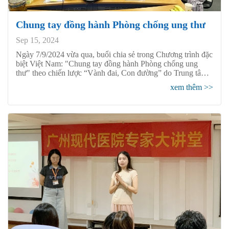
Chung tay đồng hành Phòng chống ung thư
Sep 15, 2024
Ngày 7/9/2024 vừa qua, buổi chia sẻ trong Chương trình đặc
biệt Việt Nam: "Chung tay đồng hành Phòng chống ung
thư" theo chiến lược “Vành đai, Con đường” do Trung tâm
tình nguyện viên quốc tế - Cơ sở đào tạo Y học Ung thư tích
xem thêm >>
hợp của Hiệp hội Phòng chống Ung thư Trung Quốc
(Quảng Đông) đã được tổ chức thành công tại Bệnh viện
Ung bướu St. Stamford Quảng Châu. Các bệnh nhân ung
thư cùng người thân ở Việt Nam đã tới phòng hội thảo từ rất
sớm và trải qua một buổi chiều thư giãn, thú vị; cùng nhau
chia sẻ kinh nghiệm chống ung thư.