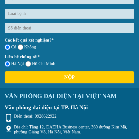
Các kết quả xét nghiệm?*
Có
Không
Liên hệ chúng tôi*
Hà Nội
Hồ Chí Minh
NỘP
VĂN PHÒNG ĐẠI DIỆN TẠI VIỆT NAM
Văn phòng đại diện tại TP. Hà Nội
Điện thoại:
0928622922
Địa chỉ: Tầng 12, DAEHA Business center, 360 đường Kim Mã,
phường Giảng Võ, Hà Nội, Việt Nam.