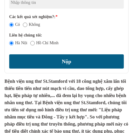
Các kết quả xét nghiệm?:
*
Có
Không
Liên hệ chúng tôi:
Hà Nội
Hồ Chí Minh
Bệnh viện ung thư St.Stamford với 18 công nghệ xâm lấn tối
thiểu tiên tiến như nút mạch vi cầu, dao tổng hợp, cấy ghép
hạt, liệu pháp tự nhiên,... đã đem lại hy vọng cho nhiều bệnh
nhân ung thư. Tại Bệnh viện ung thư St.Stamford, chúng tôi
ưu tiên sử dụng mô hình điều trị ung thư mới: "Liệu pháp
nhắm mục tiêu và Đông - Tây y kết hợp". So với phương
pháp điều trị ung thư truyền thống, phương pháp mới này có
thể tiêu diệt chính xác tế bào ung thư, ít tác dụng phụ, phục