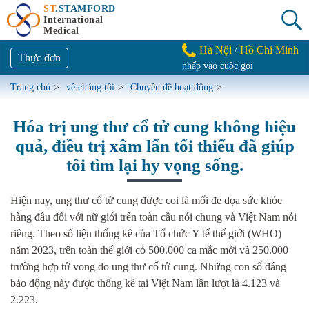
ST
.STAMFORD
International
Medical
Hà Nội
Hồ Chí Minh
/
Thực đơn
nhấp vào cuộc gọi
Trang chủ
>
về chúng tôi
>
Chuyên đề hoạt động
>
Hóa trị ung thư cổ tử cung không hiệu
quả, điều trị xâm lấn tối thiểu đã giúp
tôi tìm lại hy vọng sống.
Hiện nay, ung thư cổ tử cung được coi là mối đe dọa sức khỏe
hàng đầu đối với nữ giới trên toàn cầu nói chung và Việt Nam nói
riêng. Theo số liệu thống kê của Tổ chức Y tế thế giới (WHO)
năm 2023, trên toàn thế giới có 500.000 ca mắc mới và 250.000
trường hợp tử vong do ung thư cổ tử cung. Những con số đáng
báo động này được thống kê tại Việt Nam lần lượt là 4.123 và
2.223.