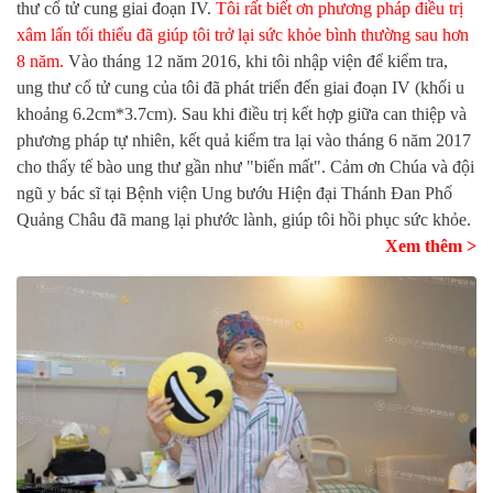
thư cổ tử cung giai đoạn IV.
Tôi rất biết ơn phương pháp điều trị
xâm lấn tối thiểu đã giúp tôi trở lại sức khỏe bình thường sau hơn
8 năm.
Vào tháng 12 năm 2016, khi tôi nhập viện để kiểm tra,
ung thư cổ tử cung của tôi đã phát triển đến giai đoạn IV (khối u
khoảng 6.2cm*3.7cm). Sau khi điều trị kết hợp giữa can thiệp và
phương pháp tự nhiên, kết quả kiểm tra lại vào tháng 6 năm 2017
cho thấy tế bào ung thư gần như "biến mất". Cảm ơn Chúa và đội
ngũ y bác sĩ tại Bệnh viện Ung bướu Hiện đại Thánh Đan Phố
Quảng Châu đã mang lại phước lành, giúp tôi hồi phục sức khỏe.
Xem thêm >