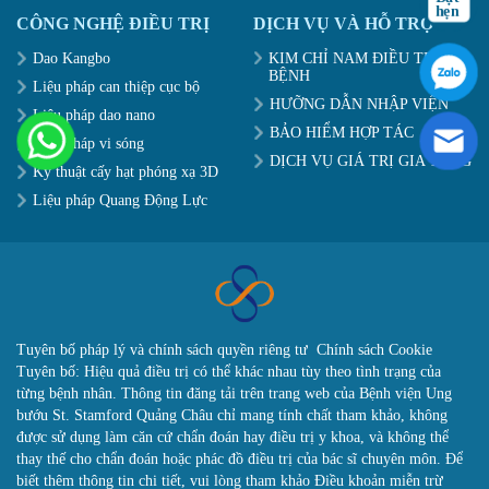
CÔNG NGHỆ ĐIỀU TRỊ
DỊCH VỤ VÀ HỖ TRỢ
Dao Kangbo
KIM CHỈ NAM ĐIỀU TRỊ
BỆNH
Liệu pháp can thiệp cục bộ
HƯỠNG DẪN NHẬP VIỆN
Liệu pháp dao nano
BẢO HIỂM HỢP TÁC
Liệu pháp vi sóng
DỊCH VỤ GIÁ TRỊ GIA TĂNG
Kỹ thuật cấy hạt phóng xạ 3D
Liệu pháp Quang Động Lực
Tuyên bố pháp lý và chính sách quyền riêng tư
Chính sách Cookie
Tuyên bố: Hiệu quả điều trị có thể khác nhau tùy theo tình trạng của
từng bệnh nhân. Thông tin đăng tải trên trang web của Bệnh viện Ung
bướu St. Stamford Quảng Châu chỉ mang tính chất tham khảo, không
được sử dụng làm căn cứ chẩn đoán hay điều trị y khoa, và không thể
thay thế cho chẩn đoán hoặc phác đồ điều trị của bác sĩ chuyên môn. Để
biết thêm thông tin chi tiết, vui lòng tham khảo Điều khoản miễn trừ