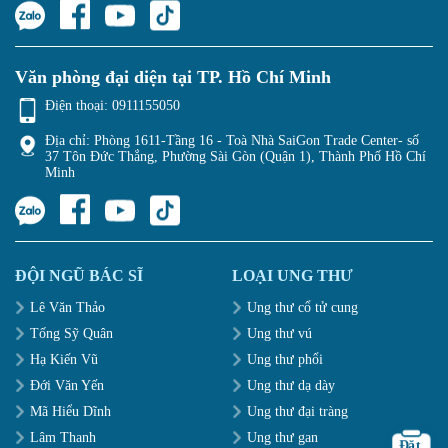
Văn phòng đại diện tại TP. Hồ Chí Minh
Điện thoại:
0911155050
Địa chỉ: Phòng 1611-Tầng 16 - Toà Nhà SaiGon Trade Center- số
37 Tôn Đức Thắng, Phường Sài Gòn (Quận 1), Thành Phố Hồ Chí
Minh
ĐỘI NGŨ BÁC SĨ
LOẠI UNG THƯ
Lê Văn Thảo
Ung thư cổ tử cung
Tống Sỹ Quân
Ung thư vú
Hạ Kiến Vũ
Ung thư phổi
Đới Văn Yến
Ung thư dạ dày
Mã Hiểu Dĩnh
Ung thư đại tràng
Lâm Thanh
Ung thư gan