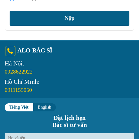
ALO BÁC SĨ
Hà Nội:
0928622922
Hồ Chí Minh:
0911155050
Tiếng Việt
English
Đặt lịch hẹn
Bác sĩ tư vấn