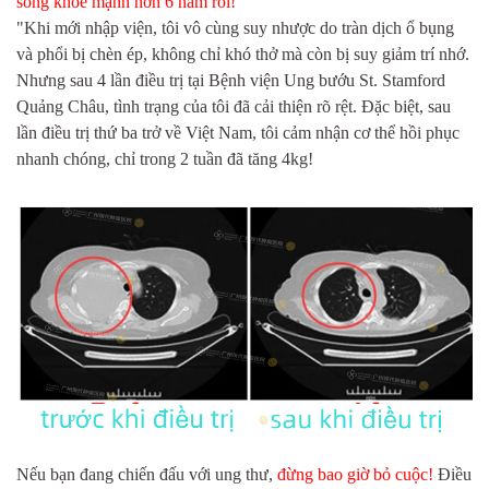
sống khỏe mạnh hơn 6 năm rồi!
"Khi mới nhập viện, tôi vô cùng suy nhược do tràn dịch ổ bụng
và phổi bị chèn ép, không chỉ khó thở mà còn bị suy giảm trí nhớ.
Nhưng sau 4 lần điều trị tại Bệnh viện Ung bướu St. Stamford
Quảng Châu, tình trạng của tôi đã cải thiện rõ rệt. Đặc biệt, sau
lần điều trị thứ ba trở về Việt Nam, tôi cảm nhận cơ thể hồi phục
nhanh chóng, chỉ trong 2 tuần đã tăng 4kg!
Nếu bạn đang chiến đấu với ung thư,
đừng bao giờ bỏ cuộc!
Điều