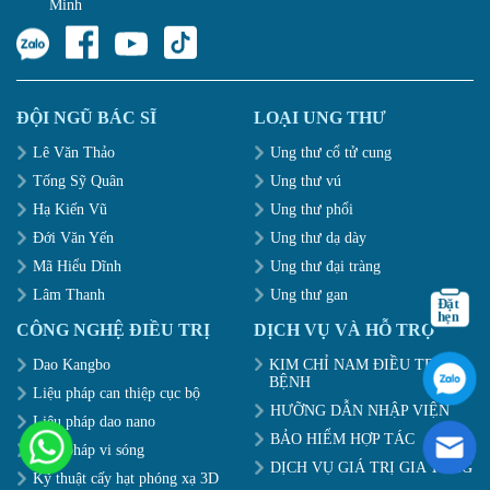
Minh
ĐỘI NGŨ BÁC SĨ
LOẠI UNG THƯ
Lê Văn Thảo
Ung thư cổ tử cung
Tống Sỹ Quân
Ung thư vú
Hạ Kiến Vũ
Ung thư phổi
Đới Văn Yến
Ung thư dạ dày
Mã Hiểu Dĩnh
Ung thư đại tràng
Lâm Thanh
Ung thư gan
CÔNG NGHỆ ĐIỀU TRỊ
DỊCH VỤ VÀ HỖ TRỢ
Dao Kangbo
KIM CHỈ NAM ĐIỀU TRỊ
BỆNH
Liệu pháp can thiệp cục bộ
HƯỠNG DẪN NHẬP VIỆN
Liệu pháp dao nano
BẢO HIỂM HỢP TÁC
Liệu pháp vi sóng
DỊCH VỤ GIÁ TRỊ GIA TĂNG
Kỹ thuật cấy hạt phóng xạ 3D