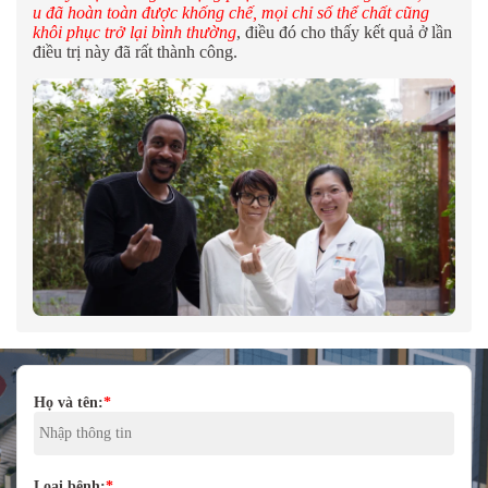
u đã hoàn toàn được khống chế, mọi chỉ số thể chất cũng
khôi phục trở lại bình thường
, điều đó cho thấy kết quả ở lần
điều trị này đã rất thành công.
Họ và tên:
*
Loại bệnh:
*