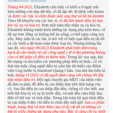
Tháng 04/2022
, Elizabeth cảm thấy có khối u ở ngực trái
kèm những cơn đau dữ dội, cô đã lập tức đi bệnh viện khám
và
được các bác sĩ chẩn đoán mắc ung thư vú bộ ba âmtính.
Theo lời khuyên của các bác sĩ,
cô đã tiến hành điều trị bảo
tồn vú, xạ và hóa trị.
Hơn một năm tiếp nhận xạ và hóa trị,
Elizabeth không tránh khỏi những tác dụng phụ kèm theo, cô
đã sụt hơn 20kg và không thể ăn uống, cơ thể ngày càng suy
yếu. May mắn là các bác sĩ nói với cô hiệu quả điều trị rất tốt
và các khối u đã hoàn toàn được loại bỏ. Nhưng không lâu
sau đó,
vào ngày 09/2023 Elizabeth phát hiện tình trạng
hạch di căn nhiều và các công nghệ y tế ở địa phương không
còn có thể giúp cô điều trị thêm nữa.
Trong lúc suy sụp, khi
lên mạng và tìm kiếm các phương pháp điều trị khác, cô vô
tình tìm thấy công nghệ điều trị xâm lấn tối thiểu của Bệnh
viện Ung bướu St.Stamford Quảng Châu. Sau khi tìm hiểu kĩ
hơn,
tháng 11/2023 cô đã quyết định cùng với chồng tới đây
tiếp nhận điều trị.
Đội ngũ chuyên gia MDT của bệnh viện
đã đưa ra phác đồ điều trị can thiệp dựa trên tình trạng của
cô. Sau lần điều trị can thiệp đầu tiên, chồng cô cho biết, sau
mỗi đợt hóa trị và xạ trị trước đây, vợ anh đều cảm thấy đau
đớn về thể xác và tinh thần. Trong khi toàn bộ quá trình điều
trị can thiệp ở đây chỉ diễn ra chưa đầy một giờ.
Sau ca phẫu
thuật, trạng thái và tinh thần của cô ấy rất tốt và không có
bất kỳ triệu chứng tác dụng phụ nào. Bác sĩ cũng chỉ ra, khối