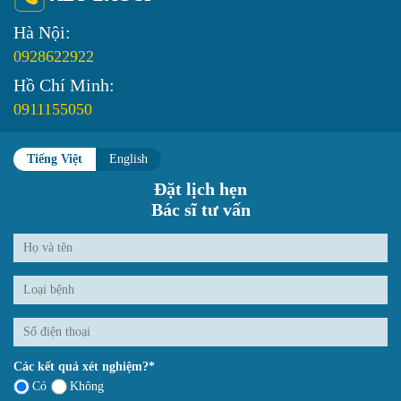
Hà Nội:
0928622922
Hồ Chí Minh:
0911155050
Tiếng Việt
English
Đặt lịch hẹn
Bác sĩ tư vấn
Các kết quả xét nghiệm?*
Có
Không