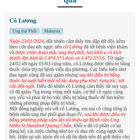
Cô Lương
Ung thư Phổi
Malaysia
Ngày 23/01/2024
, đột nhiên cảm thấy tim đập dữ dội, kèm
theo cơn đau tức ngực nên
cô Lương
đã tới bệnh viện khám
và
được chẩn đoán mắc ung thư phổi, hai khối u có kích
thước lần lượt là 3.4*4.5*3.4cm và 4.4*2.5*3.6.
Từ ngày
24/02 tới ngày 01/03 cùng năm, cô Lương được điều trị bằng
thuốc (hóa trị) tại bệnh viện địa phương. Các biểu hiện như
đau ngực cũng đã suy giảm nhưng
sau khi điều trị bằng
thuốc lại xuất hiện một số tác dụng phụ như: rụng tóc, sút
cân đột ngột.
Điều đó khiến cô Lương cảm thấy rất suy sụp,
cô đã giảm 7kg trong vòng một tuần, cơ thể cô ngày càng
suy yếu và phải từ bỏ việc điều trị bằng thuốc để tìm kiếm
những phương pháp điều trị khác.
Một đồng nghiệp nói với cô Lương, em trai cô cũng từng là
bệnh nhân ung thư phổi giai đoạn IV,
sau khi được điều trị
bằng phương pháp xâm lấn tối thiểu tại Bệnh viện Ung
bướu St.Stamford Quảng Châu,
khối u đã có phần co lại
đáng kể, các triệu chứng như ho và đau tức cùng ngực đã
hết. Hiện tại sức khỏe tốt và rất ổn định nên đã giới thiệu cho